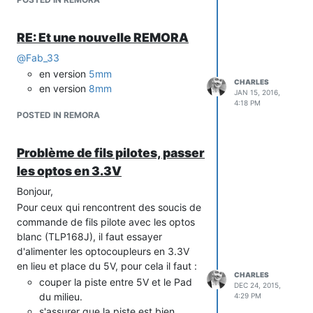
passer des commandes, la config et
voir les LOG, ça commence à donner un
RE: Et une nouvelle REMORA
truc qui me plait.
Plus qu'a finaliser et intégrer ça dans le
@
Fab_33
remora car pour le moment c'est pour
en version
5mm
CHARLES
un autre projet.
en version
8mm
JAN 15, 2016,
4:18 PM
POSTED IN REMORA
Problème de fils pilotes, passer
les optos en 3.3V
Bonjour,
Pour ceux qui rencontrent des soucis de
commande de fils pilote avec les optos
blanc (TLP168J), il faut essayer
Tu peux déjà regarder l'exemple de la
d'alimenter les optocoupleurs en 3.3V
console Web Serial to Websocket si tu
en lieu et place du 5V, pour cela il faut :
veux c'est
ici
car il y a aussi un dossier
CHARLES
couper la piste entre 5V et le Pad
intéressant (webdev) qui contient :
DEC 24, 2015,
du milieu.
4:29 PM
des scripts nodejs pour le
s'assurer que la piste est bien