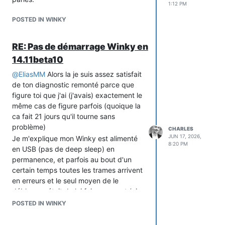
1:12 PM
// Linked list structure containing all values received

POSTED IN WINKY
typedef struct _ValueList ValueList;

struct _ValueList 

{

RE: Pas de démarrage Winky en
  ValueList *next; // next element

  uint8_t checksum;// checksum

14.11beta10
  uint8_t flags;   // specific flags

@
EliasMM
Alors la je suis assez satisfait
  char  * name;    // LABEL of value name

de ton diagnostic remonté parce que
  char  * value;   // value 

};

figure toi que j'ai (j'avais) exactement le
même cas de figure parfois (quoique la
ca fait 21 jours qu'il tourne sans
problème)
Bon tests
CHARLES
JUN 17, 2026,
Je m'explique mon Winky est alimenté
Charles
8:20 PM
en USB (pas de deep sleep) en
permanence, et parfois au bout d'un
certain temps toutes les trames arrivent
en erreurs et le seul moyen de le
débloquer était de lui faire un reset (via
la WEB UI) parfois ça repartait d'autre il
POSTED IN WINKY
fallait refaire la manip du reset. D'autres
fois c'était au boot (suite à une OTA par