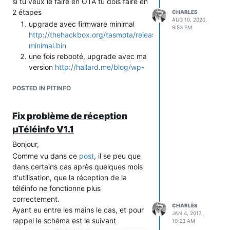
si tu veux le faire en OTA tu dois faire en
des drapeaux servant a
flags
2 étapes
CHARLES
AUG 10, 2020,
savoir su l'élément vient d'être
upgrade avec firmware minimal
9:53 PM
ajouté, ou juste modifié, .. (par
http://thehackbox.org/tasmota/release/tasmota-
exemple une valeur IINST
minimal.bin
modifiée)
une fois rebooté, upgrade avec ma
un pointeur sur la chaine qui
*name
version
http://hallard.me/blog/wp-
va contenir le nom du label (ex
content/uploads/tasmota-
IINST)
POSTED IN PITINFO
sensors.bin.gz
un pointeur sur la chaine qui
*value
va contenir la valeur (ex 23)
Fix problème de réception
Ce qu'il faut bien comprendre c'est que
µTéléinfo V1.1
quand tu alloues un élément de la liste
chaînée (parce que viens de recevoir
Bonjour,
une nouvelle étiquette) tu n'as pas la
Comme vu dans ce
post
, il se peu que
taille pour stocker le nom de l'étiquette
dans certains cas après quelques mois
ainsi que sa valeur, ce ne sont que des
d'utilisation, que la réception de la
pointeurs
et
il faut donc
*name
*value
téléinfo ne fonctionne plus
allouer l'espace mémoire nécessaire et
correctement.
c'est la qu'interviennent les lignes dont
CHARLES
Ayant eu entre les mains le cas, et pour
JAN 4, 2017,
tu parles.
rappel le schéma est le suivant
10:23 AM
Donc dans un 1er temps on crée un