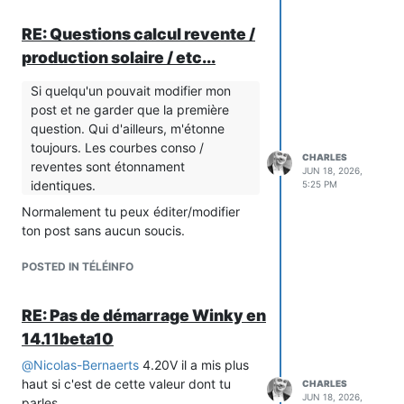
écrivant ça je viens de percuter sur un
RE: Questions calcul revente /
truc, je crois comprendre ce qu'il se
passe et je pense avoir trouvé le bug
production solaire / etc...
!!!!!
L'ESP aligne par défaut les structures et
Si quelqu'un pouvait modifier mon
leur contenu sur 4 octets et donc en
post et ne garder que la première
fonction des tailles label/value tout peut
question. Qui d'ailleurs, m'étonne
changer et on se retrouve avec des
toujours. Les courbes conso /
CHARLES
alignement foireux (j'ai déjà rencontré
reventes sont étonnament
JUN 18, 2026,
ce souci en sauvant des config sous
identiques.
5:25 PM
forme de structure en flash) que j'ai
Normalement tu peux éditer/modifier
réglé avec des directives pragma pour
ton post sans aucun soucis.
aligner sur 1 octet.
Peux-tu essayer de changer le code de
POSTED IN TÉLÉINFO
déclaration de la structure en y ajoutant
les pragma avant et après déclaration
RE: Pas de démarrage Winky en
de la structure? Si ça ne suffit pas il
14.11beta10
faudra aussi tenter d'aligner malloc pour
label/value sur 4
@
Nicolas-Bernaerts
4.20V il a mis plus
#pragma pack(push)  // push current alignment to stack

haut si c'est de cette valeur dont tu
CHARLES
#pragma pack(1)        // set alignment to 1 byte boundary

JUN 18, 2026,
parles.