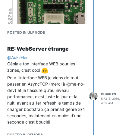
Enclosure reference and datasheet
http://evatron.com/enclosures/sensor-
cases/pp42m/
POSTED IN ULPNODE
RE: WebServer étrange
@
AuFilElec
Géniale ton interface WEB pour les
zones, c'est cool
Pour l'interface WEB je viens de tout
passer en AsyncTCP (merci à @me-no-
dev) et je t'assure qu'au niveau
CHARLES
performance, c'est juste le jour et la
MAY 8, 2016,
nuit, avant au 1er refresh le temps de
4:59 AM
charger bootstrap ça prenait genre 3/4
secondes, maintenant en moins d'une
seconde c'est bouclé!
En plus j'ai tout migré en WebSockets et
j'ai ajouté une console série WEB pour
POSTED IN REMORA