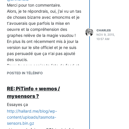
La structure de la liste chaînée
Merci pour ton commentaire.
contient pour chaque
Alors, je te répondrais, oui, j'ai vu un tas
_ValueList
élément (je fais grace du premier (root)
de choses bizarre avec emoncms et je
qui est vide)
t'avouerais que parfois la mise en
oeuvre et la compréhension des
// Linked list structure containing all values received

CHARLES
typedef struct _ValueList ValueList;

graphes relève de la magie vaudou !
NOV 9, 2015,
10:57 AM
struct _ValueList 

En plus ils ont récemment mis à jour la
{

version sur le site officiel et je ne suis
  ValueList *next; // next element

pas persuadé que ça n'ai pas ajouté
  uint8_t checksum;// checksum

des soucis.
  uint8_t flags;   // specific flags

Peux-tu nous copier ta liste de feed et
  char  * name;    // LABEL of value name

  char  * value;   // value 

d'input ?
POSTED IN TÉLÉINFO
Donc pour chaque élément, tu as:
RE: PiTinfo + wemos /
un pointeur sur la même
*next
mysensors ?
structure du prochain élément,
Essayes ça
sauf si nous sommes sur le dernier
élément bien sûr auquel cas ce
http://hallard.me/blog/wp-
pointeur est
content/uploads/tasmota-
NULL
la checksum du couple
sensors.bin.gz
checksum
LABEL/VALUE de l'élément