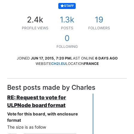
STAFF
2.4k
1.3k
19
PROFILE VIEWS
POSTS
FOLLOWERS
0
FOLLOWING
JOINED
JUN 17, 2015, 7:20 PM
LAST ONLINE
6 DAYS AGO
WEBSITE
CH2I.EU
LOCATION
FRANCE
Best posts made by Charles
RE: Request to vote for
ULPNode board format
Vote for this board, with enclosure
format
The size is as follow