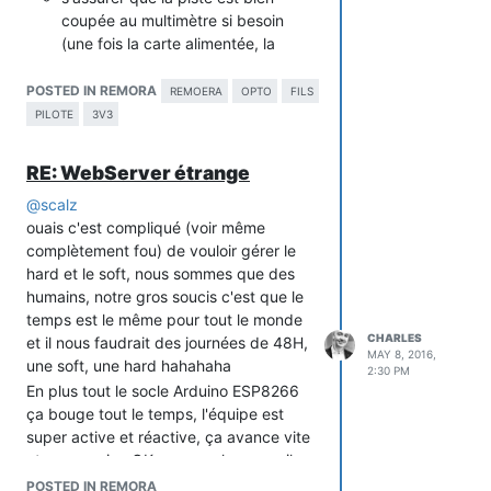
développement de l'interface web
coupée au multimètre si besoin
afin de tester les pages Web de
(une fois la carte alimentée, la
dev rapidos sans avoir à les flasher
tension sur le pad du milieu doit
dans l'ESP
être 0V et non plus 5V.
POSTED IN REMORA
REMOERA
OPTO
FILS
un script pour copier tous les
une fois vérifié, redébrancher l'alim
PILOTE
3V3
fichiers de dev sans le dossier data
puis relier les 2 autres pads 3V3
pour flash dans la SPIFFS
une fois la carte alimentée à
J'utilise le même principe sur remora et
RE: WebServer étrange
nouveau, la tension sur le pad du
WiFinfo avec qui scripts plus avancés
@
scalz
milieu doit être 3.3V et non plus 0V
car ils minifient les js et css non minifiés,
Une photo valant mieux que des
ouais c'est compliqué (voir même
et en plus ils les concatène tous en 1
explications, la voici :
complètement fou) de vouloir gérer le
seul fichier pour un chargement plus
hard et le soft, nous sommes que des
rapide depuis l'ESP vers le browser.
humains, notre gros soucis c'est que le
temps est le même pour tout le monde
CHARLES
et il nous faudrait des journées de 48H,
MAY 8, 2016,
une soft, une hard hahahaha
2:30 PM
En plus tout le socle Arduino ESP8266
ça bouge tout le temps, l'équipe est
super active et réactive, ça avance vite
et une version OK peu ne plus compiler
6 mois après car tout à changé mais
POSTED IN REMORA
Je vous souhaite à tous un très joyeux