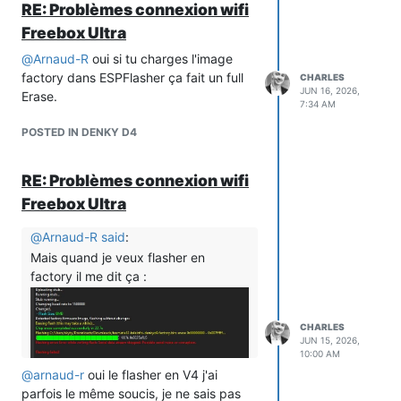
RE: Problèmes connexion wifi
exemple)
Freebox Ultra
Je suis assez persuadé que le soucis
était lié a la serial (auto-detecttion peut
@
Arnaud-R
oui si tu charges l'image
être ou un débordement dans le temps)
factory dans ESPFlasher ça fait un full
CHARLES
JUN 16, 2026,
Et coincidence ou pas, sur le Denky D4
Erase.
7:34 AM
j'avais parfois des retour en Safe Boot
aussi mais ça c'est corrigé c'était du à
POSTED IN DENKY D4
l'autoconf et à la serial, c'est pour ça
qu'avec
@
nicolas-bernaerts
il a été
RE: Problèmes connexion wifi
décidé de ne plus activer la detection
Freebox Ultra
auto du mode TIC (histo ou Standard)
Il semblerait qu'avec la désactivation
@
Arnaud-R
said
:
auto du mode TIC + la dernière version
Mais quand je veux flasher en
du FW je n'ai plus de soucis ni sur
factory il me dit ça :
Denky D4 ni Sur le Winky (les 2 en v15.2
beta 9)
CHARLES
JUN 15, 2026,
10:00 AM
@
arnaud-r
oui le flasher en V4 j'ai
parfois le même soucis, je ne sais pas