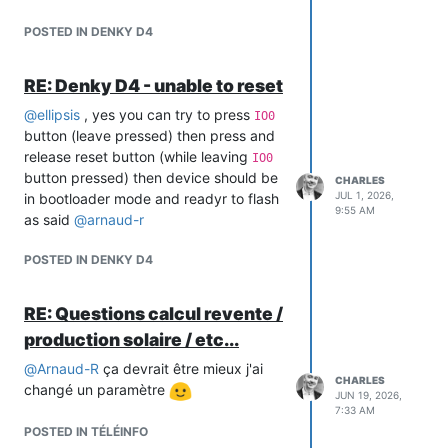
son pointeur est l'adresse du noeud + la
taille de la structure
POSTED IN DENKY D4
newNode->name = (char *) newNode +
sizeof(ValueList);
RE: Denky D4 - unable to reset
et enfin le pointeur de la valeur juste
après la valeur du nom
Le montage final devient alors le suivant
@
ellipsis
, yes you can try to press
IO0
avec R7 rajoutée.
newNode->value = (char *) newNode-
button (leave pressed) then press and
>name + lgname + 1;
release reset button (while leaving
IO0
D'ou le code suivant:
button pressed) then device should be
CHARLES
JUL 1, 2026,
      // First String located after last struct element

in bootloader mode and readyr to flash
9:55 AM
      // Second String located after the First + \0

as said
@
arnaud-r
      newNode->checksum = checksum;

      newNode->name = (char *)  newNode + sizeof(ValueList);

POSTED IN DENKY D4
Et après on y copie label + valeur
RE: Questions calcul revente /
      // Copy the string data

production solaire / etc...
La prochaine révision V1.2 contiendra le
      memcpy(newNode->name , name  , lgname );

fix.
@
Arnaud-R
ça devrait être mieux j'ai
CHARLES
changé un paramètre
Voilà j'espère avoir pu éclairer sur le
JUN 19, 2026,
7:33 AM
sujet
POSTED IN TÉLÉINFO
Et
Tadaaaaaaaaaaaa
, la vache, en