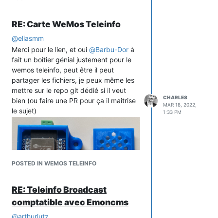
que en bien !
noël.
Ah oui je ne vous ai pas dit aussi, j'ai
RE: Carte WeMos Teleinfo
tout passé le JSON avec la super
librairie
@
eliasmm
ArduinoJSon
de Benoit (encore
un Frenchy), la encore trop de la balle à
Merci pour le lien, et oui
@
Barbu-Dor
à
tel point que la AsyncWeb socket de
fait un boitier génial justement pour le
@me-no-dev inclue tout ce qu'il faut
wemos teleinfo, peut être il peut
pour s'intégrer avec cette lib.
partager les fichiers, je peux même les
Après je suis pas super calé en C++
mettre sur le repo git dédié si il veut
CHARLES
(class, template, virtual) et parfois je
bien (ou faire une PR pour ça il maitrise
MAR 18, 2022,
galère pour contribuer aux codes de
le sujet)
1:33 PM
ces super dev. En revanche le C ça va
très bien
@
AuFilElec
Pour la partie du code dont tu parles, tu
as du voir mais je fais un rappel, plus on
POSTED IN WEMOS TELEINFO
aura d'yeux sur le soucis plus vite on le
trouvera (bien que je suis pas certain
RE: Teleinfo Broadcast
que ça vienne du code, je l'utilise sous
comptatible avec Emoncms
linux depuis des lustres sans le moindre
soucis). Donc
@
arthurlutz