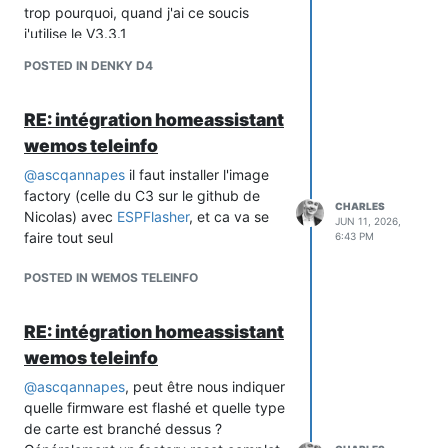
trop pourquoi, quand j'ai ce soucis
j'utilise le V3.3.1
http://github.com/Jason2866/ESP_Flasher/releases/tag/v3.3.1
POSTED IN DENKY D4
qui marche à tous les coups
RE: intégration homeassistant
wemos teleinfo
@
ascqannapes
il faut installer l'image
factory (celle du C3 sur le github de
CHARLES
Nicolas) avec
ESPFlasher
, et ca va se
JUN 11, 2026,
faire tout seul
6:43 PM
Je viens d'update les 2 devices en
POSTED IN WEMOS TELEINFO
beta11, je vais voir si c'est aussi stable.
RE: intégration homeassistant
wemos teleinfo
@
ascqannapes
, peut être nous indiquer
quelle firmware est flashé et quelle type
de carte est branché dessus ?