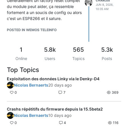
Généralement un factory reset complet
CHARLES
JUN 8, 2026,
du module peut aider, ça ressemble
10:35 AM
fortement a un soucis de config ou alors
c'est un ESP8266 et il sature.
POSTED IN WEMOS TELEINFO
1
5.8k
565
5.3k
Online
Users
Topics
Posts
Top Topics
Exploitation des données Linky via le Denky-D4
Nicolas Bernaerts
20 days ago
0
7
369
Crashs répétitifs du firmware depuis la 15.5beta2
Nicolas Bernaerts
10 days ago
0
4
116