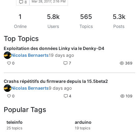
Mar 28, 2017, 2:16 PM
8
1
5.8k
565
5.3k
Online
Users
Topics
Posts
Top Topics
Exploitation des données Linky via le Denky-D4
Nicolas Bernaerts
19 days ago
0
7
369
Crashs répétitifs du firmware depuis la 15.5beta2
Nicolas Bernaerts
9 days ago
0
4
109
Popular Tags
teleinfo
arduino
25
topics
19
topics