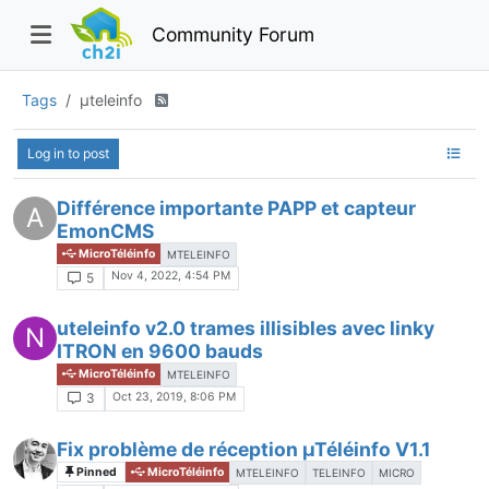
Community Forum
Tags
µteleinfo
Log in to post
Différence importante PAPP et capteur
A
EmonCMS
MicroTéléinfo
ΜTELEINFO
Nov 4, 2022, 4:54 PM
5
uteleinfo v2.0 trames illisibles avec linky
N
ITRON en 9600 bauds
MicroTéléinfo
ΜTELEINFO
Oct 23, 2019, 8:06 PM
3
Fix problème de réception µTéléinfo V1.1
Pinned
MicroTéléinfo
ΜTELEINFO
TELEINFO
MICRO