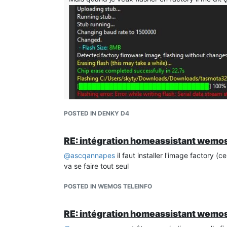
POSTED IN DENKY D4
@
arnaud-r
oui le flasher en V4 j'ai parfois le mêm
j'utilise le V3.3.1
RE: intégration homeassistant wemos
http://github.com/Jason2866/ESP_Flasher/releas
@
ascqannapes
il faut installer l'image factory (
va se faire tout seul
POSTED IN WEMOS TELEINFO
RE: intégration homeassistant wemos