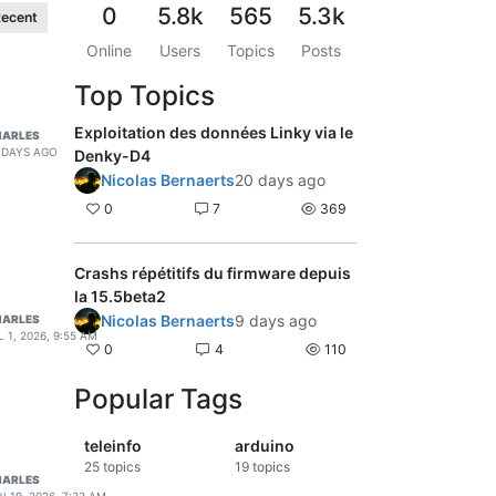
0
5.8k
565
5.3k
ecent
Online
Users
Topics
Posts
Top Topics
Exploitation des données Linky via le
HARLES
 DAYS AGO
Denky-D4
Nicolas Bernaerts
20 days ago
0
7
369
Crashs répétitifs du firmware depuis
la 15.5beta2
Nicolas Bernaerts
9 days ago
HARLES
L 1, 2026, 9:55 AM
0
4
110
Popular Tags
teleinfo
arduino
25
topics
19
topics
HARLES