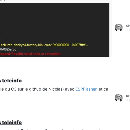
C
JU
e soucis, je ne sais pas trop pourquoi, quand j'ai ce soucis
 teleinfo
es/tag/v3.3.1
qui marche à tous les coups
celle du C3 sur le github de Nicolas) avec
ESPFlasher
, et ca
C
JU
 teleinfo