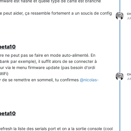
irmware est flashé et quelle type de carte est branché
 peut aider, ça ressemble fortement a un soucis de config
C
JU
oir si c'est aussi stable.
beta10
re ne peut pas se faire en mode auto-alimenté. En
nk par exemple), il suffit alors de se connecter à
our via le menu firmware update (pas besoin d'ordi
WiFi)
C
JU
de se remettre en sommeil, tu confirmes
@
nicolas-
beta10
efresh la liste des serials port et on a la sortie console (cool