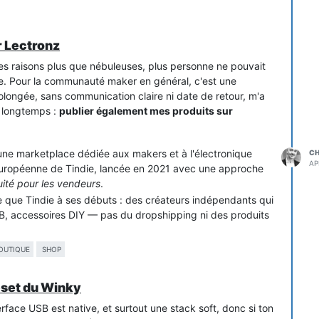
r Lectronz
des raisons plus que nébuleuses, plus personne ne pouvait
ce. Pour la communauté maker en général, c'est une
olongée, sans communication claire ni date de retour, m'a
s longtemps :
publier également mes produits sur
une marketplace dédiée aux makers et à l'électronique
C
AP
 européenne de Tindie, lancée en 2021 avec une approche
ité pour les vendeurs
.
 que Tindie à ses débuts : des créateurs indépendants qui
CB, accessoires DIY — pas du dropshipping ni des produits
OUTIQUE
SHOP
n, Lectronz coche pas mal de cases qui m'intéressent
Reset du Winky
stribuée en EU). Pour moi qui suis en France, ça simplifie
rface USB est native, et surtout une stack soft, donc si ton