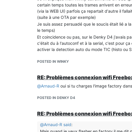
certain temps toutes les trames arrivent en erreur
(via la WEB UI) parfois ça repartait d'autre il falla
(suite à une OTA par exemple)
Je suis assez persuadé que le soucis était lié a 
le temps)
Et coincidence ou pas, sur le Denky D4 j'avais pa
c'était du à l'autoconf et à la serial, c'est pour ç
activer la detection auto du mode TIC (histo ou 
Il semblerait qu'avec la désactivation auto du mod
sur Denky D4 ni Sur le Winky (les 2 en v15.2 beta
POSTED IN WINKY
RE: Problèmes connexion wifi Freebox
@
Arnaud-R
oui si tu charges l'image factory dans
POSTED IN DENKY D4
RE: Problèmes connexion wifi Freebox
@
Arnaud-R
said
:
Mais quand je veux flasher en factory il me dit ç