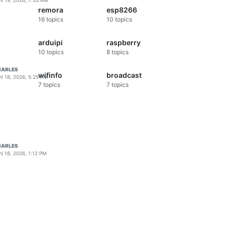
N 19, 2026, 7:33 AM
remora
esp8266
16
topics
10
topics
arduipi
raspberry
10
topics
8
topics
HARLES
wifinfo
broadcast
N 18, 2026, 5:25 PM
7
topics
7
topics
HARLES
N 18, 2026, 1:12 PM