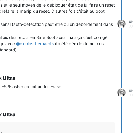
s et le seul moyen de le débloquer était de lui faire un reset
it refaire la manip du reset. D'autres fois c'était au boot
C
la serial (auto-detecttion peut être ou un débordement dans
JU
rfois des retour en Safe Boot aussi mais ça c'est corrigé
a qu'avec
@
nicolas-bernaerts
il a été décidé de ne plus
Standard)
e TIC + la dernière version du FW je n'ai plus de soucis ni
 9)
 Ultra
 ESPFlasher ça fait un full Erase.
C
JU
 Ultra
a :