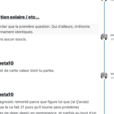
JU
on solaire / etc...
rder que la première question. Qui d'ailleurs, m'étonne
onnament identiques.
C
ns aucun soucis.
JU
beta10
est de cette valeur dont tu parles.
C
JU
beta10
iagnostic remonté parce que figure toi que j'ai (j'avais)
 la ca fait 21 jours qu'il tourne sans problème)
as de deep sleep) en permanence, et parfois au bout d'un