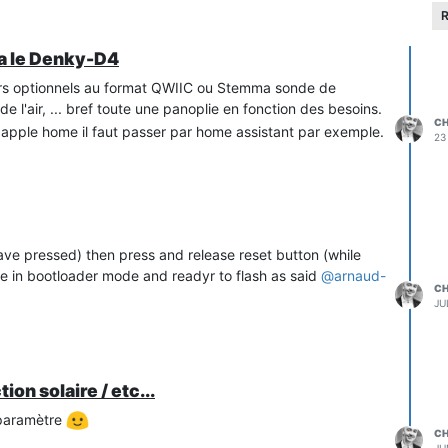
R
ia le Denky-D4
urs optionnels au format QWIIC ou Stemma sonde de
e l'air, ... bref toute une panoplie en fonction des besoins.
C
 apple home il faut passer par home assistant par exemple.
23
ave pressed) then press and release reset button (while
e in bootloader mode and readyr to flash as said
@
arnaud-
C
JU
on solaire / etc...
 paramètre
C