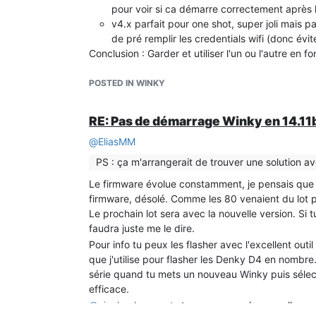
pour voir si ca démarre correctement après le
v4.x parfait pour one shot, super joli mais p
de pré remplir les credentials wifi (donc évi
Conclusion : Garder et utiliser l'un ou l'autre en 
POSTED IN WINKY
RE: Pas de démarrage Winky en 14.11
@
EliasMM
PS : ça m'arrangerait de trouver une solution av
Le firmware évolue constamment, je pensais que la
firmware, désolé. Comme les 80 venaient du lot pr
Le prochain lot sera avec la nouvelle version. Si tu
faudra juste me le dire.
Pour info tu peux les flasher avec l'excellent outil
que j'utilise pour flasher les Denky D4 en nombre. 
série quand tu mets un nouveau Winky puis sélecti
efficace.
@
nicolas-bernaerts
tu as vu, avec la nouvelle ver