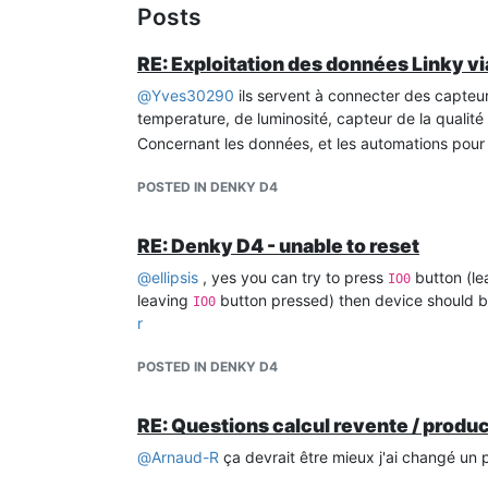
Posts
RE: Exploitation des données Linky v
@
Yves30290
ils servent à connecter des capte
temperature, de luminosité, capteur de la qualité d
Concernant les données, et les automations pour
POSTED IN DENKY D4
RE: Denky D4 - unable to reset
@
ellipsis
, yes you can try to press
button (le
IO0
leaving
button pressed) then device should b
IO0
r
POSTED IN DENKY D4
RE: Questions calcul revente / producti
@
Arnaud-R
ça devrait être mieux j'ai changé un