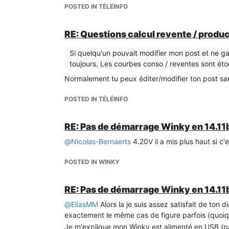
POSTED IN TÉLÉINFO
RE: Questions calcul revente / producti
Si quelqu'un pouvait modifier mon post et ne ga
toujours. Les courbes conso / reventes sont ét
Normalement tu peux éditer/modifier ton post sa
POSTED IN TÉLÉINFO
RE: Pas de démarrage Winky en 14.11
@
Nicolas-Bernaerts
4.20V il a mis plus haut si c'
POSTED IN WINKY
RE: Pas de démarrage Winky en 14.11
@
EliasMM
Alors la je suis assez satisfait de ton d
exactement le même cas de figure parfois (quoique
Je m'explique mon Winky est alimenté en USB (p