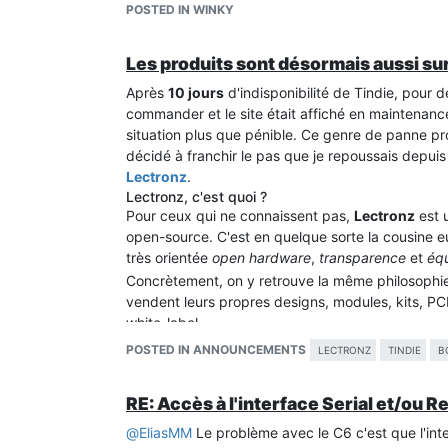
WiFi, ça c'est canon !!!
POSTED IN WINKY
Les produits sont désormais aussi su
Après
10 jours
d'indisponibilité de Tindie, pour 
commander et le site était affiché en maintenan
situation plus que pénible. Ce genre de panne pr
décidé à franchir le pas que je repoussais depui
Lectronz
.
Lectronz, c'est quoi ?
Pour ceux qui ne connaissent pas,
Lectronz
est 
open-source. C'est en quelque sorte la cousine
très orientée
open hardware
,
transparence
et
équ
Concrètement, on y retrouve la même philosophie
vendent leurs propres designs, modules, kits, P
white-label.
Pourquoi Lectronz, et pourquoi maintenant ?
POSTED IN ANNOUNCEMENTS
LECTRONZ
TINDIE
B
Au-delà de la panne récente qui m'a forcé la mai
depuis un moment :
RE: Accès à l'interface Serial et/ou 
1. Une plateforme européenne
Lectronz est
basée en Europe
(Estonie, équipe di
@
EliasMM
Le problème avec le C6 c'est que l'inte
pas mal de choses :