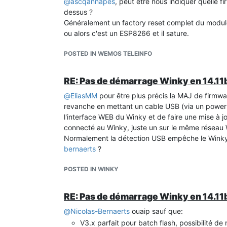
@
ascqannapes
, peut être nous indiquer quelle f
dessus ?
Généralement un factory reset complet du module
ou alors c'est un ESP8266 et il sature.
POSTED IN WEMOS TELEINFO
Je viens d'update les 2 devices en beta11, je vais v
RE: Pas de démarrage Winky en 14.11
@
EliasMM
pour être plus précis la MAJ de firmwa
revanche en mettant un cable USB (via un powerba
l'interface WEB du Winky et de faire une mise à j
connecté au Winky, juste un sur le même réseau 
Normalement la détection USB empêche le Winky 
bernaerts
?
POSTED IN WINKY
RE: Pas de démarrage Winky en 14.11
@
Nicolas-Bernaerts
ouaip sauf que:
V3.x parfait pour batch flash, possibilité de r