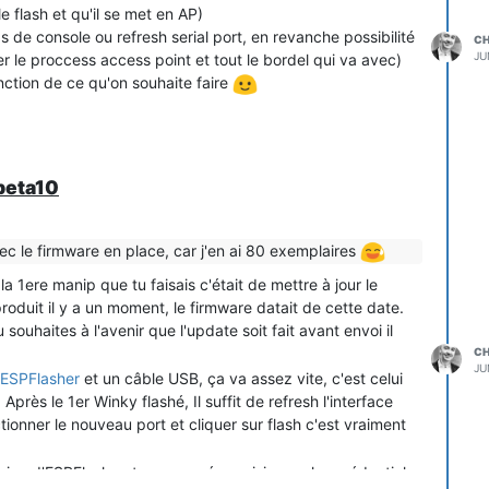
 flash et qu'il se met en AP)
as de console ou refresh serial port, en revanche possibilité
C
JU
ter le proccess access point et tout le bordel qui va avec)
fonction de ce qu'on souhaite faire
beta10
ec le firmware en place, car j'en ai 80 exemplaires
 1ere manip que tu faisais c'était de mettre à jour le
oduit il y a un moment, le firmware datait de cette date.
 souhaites à l'avenir que l'update soit fait avant envoi il
C
JU
ESPFlasher
et un câble USB, ça va assez vite, c'est celui
Après le 1er Winky flashé, Il suffit de refresh l'interface
onner le nouveau port et cliquer sur flash c'est vraiment
sion d'ESPFlasher, tu peux pré provisionner les crédentials