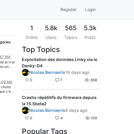
Register
Login
1
5.8k
565
5.3k
Online
Users
Topics
Posts
egories
Top Topics
:47 AM
Exploitation des données Linky via le
é je n'ai
Denky-D4
uis un
 je n'ai
Nicolas Bernaerts
19 days ago
resté en
arche
0
7
368
1:09 AM
.
 choisi
que c'est
uper forts
Crashs répétitifs du firmware depuis
nois,
la 15.5beta2
z
Nicolas Bernaerts
9 days ago
e:
0
4
109
 et
'as pas
Popular Tags
e dispo,