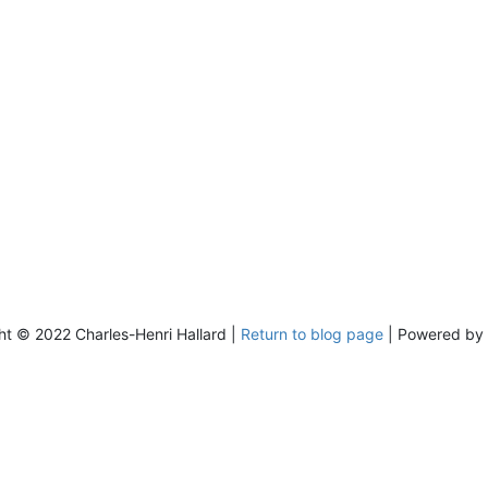
donc dès que tu ve
brancher des trucs 
c'est la loose!! Sino
tindie tu trouves au
dizaine d'adaptateu
J'attends aussi ave
impatience mes OAK
qu'ils sont partenai
Particle maintenant 
sera le même cloud.
dashboard, chez Part
sont en béta, et ce 
gratuit, 50$/mois je
çà abusé surtout qu
achètes des device
eux.
ht © 2022 Charles-Henri Hallard |
Return to blog page
| Powered by