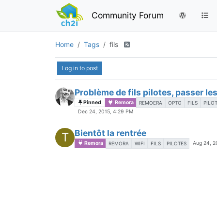
Community Forum
Home
Tags
fils
Log in to post
Problème de fils pilotes, passer le
Pinned
Remora
REMOERA
OPTO
FILS
PILO
Dec 24, 2015, 4:29 PM
Bientôt la rentrée
T
Remora
Aug 24, 2
REMORA
WIFI
FILS
PILOTES