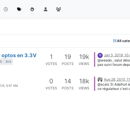
All cat
s optos en 3.3V
Jan 5, 2019, 10
1
19
19k
N
@weado , salut désol
TE
3V3
VOTES
POSTS
VIEWS
pas suivi forum dep
moment... Finalement
rien testé et je suis 
390ohm... car ca m
Aug 28, 2015, 1
0
14
18k
trop bien comme ca
@scalz Si Adafruit à
015, 5:57 AM
VOTES
POSTS
VIEWS
ce régulateur c'est 
d'la balle, ils sont s
(bien plus que le chi
sauf en tarif ) J'ai aussi ces
adaptateurs de che
electrodragon [imag
1440759787865-
capture.jpg] simples
efficaces sauf que t
la sortie 3V3 régulé