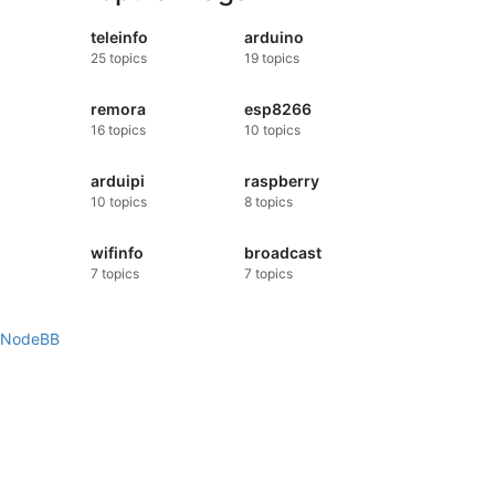
ux
à coté
teleinfo
arduino
n sur
25
topics
19
topics
ssi des
r maison.
c
remora
esp8266
 sauf
res de
16
topics
10
topics
et ce
 Pour les
icle ils
arduipi
raspberry
sera pas
10
topics
8
topics
 trouve
and tu
s chez
wifinfo
broadcast
7
topics
7
topics
NodeBB