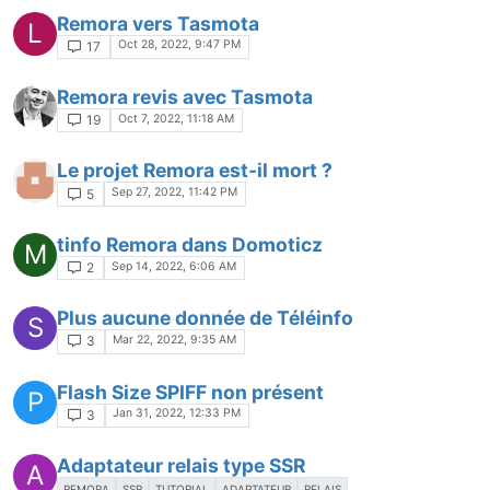
Remora vers Tasmota
L
Oct 28, 2022, 9:47 PM
17
Remora revis avec Tasmota
Oct 7, 2022, 11:18 AM
19
Le projet Remora est-il mort ?
Sep 27, 2022, 11:42 PM
5
tinfo Remora dans Domoticz
M
Sep 14, 2022, 6:06 AM
2
Plus aucune donnée de Téléinfo
S
Mar 22, 2022, 9:35 AM
3
Flash Size SPIFF non présent
P
Jan 31, 2022, 12:33 PM
3
Adaptateur relais type SSR
A
REMORA
SSR
TUTORIAL
ADAPTATEUR
RELAIS