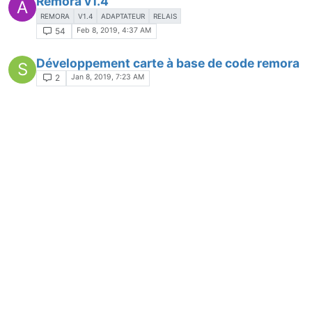
Remora v1.4
A
REMORA
V1.4
ADAPTATEUR
RELAIS
Feb 8, 2019, 4:37 AM
54
Développement carte à base de code remora
S
Jan 8, 2019, 7:23 AM
2
Remora_soft version 1.4.0
A
REMORA
V1.4.0
RELEASE
Jan 4, 2019, 9:25 AM
4
remora 1.0
Dec 25, 2018, 8:44 AM
2
problème de compilation pour remora 1.0
Dec 16, 2018, 10:41 AM
6
probleme de compilation (resolu)
M
Nov 14, 2018, 12:24 PM
3