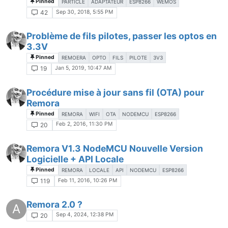
Pinned
PARTICLE
ADAPTATEUR
ESP8266
WEMOS
Sep 30, 2018, 5:55 PM
42
Problème de fils pilotes, passer les optos en
3.3V
Pinned
REMOERA
OPTO
FILS
PILOTE
3V3
Jan 5, 2019, 10:47 AM
19
Procédure mise à jour sans fil (OTA) pour
Remora
Pinned
REMORA
WIFI
OTA
NODEMCU
ESP8266
Feb 2, 2016, 11:30 PM
20
Remora V1.3 NodeMCU Nouvelle Version
Logicielle + API Locale
Pinned
REMORA
LOCALE
API
NODEMCU
ESP8266
Feb 11, 2016, 10:26 PM
119
Remora 2.0 ?
A
Sep 4, 2024, 12:38 PM
20