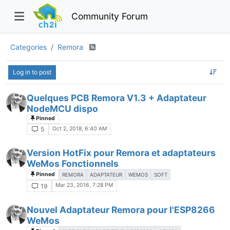
Community Forum
Categories
Remora
Log in to post
Quelques PCB Remora V1.3 + Adaptateur
NodeMCU dispo
Pinned
Oct 2, 2018, 6:40 AM
5
Version HotFix pour Remora et adaptateurs
WeMos Fonctionnels
Pinned
REMORA
ADAPTATEUR
WEMOS
SOFT
Mar 23, 2016, 7:28 PM
19
Nouvel Adaptateur Remora pour l'ESP8266
WeMos