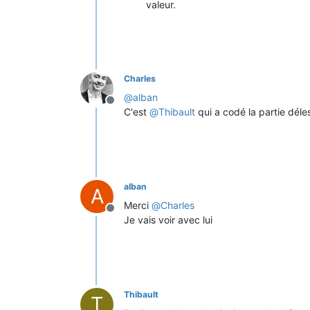
valeur.
Charles
@
alban
Offline
C'est
@
Thibault
qui a codé la partie dél
alban
A
Merci
@
Charles
Offline
Je vais voir avec lui
Thibault
T