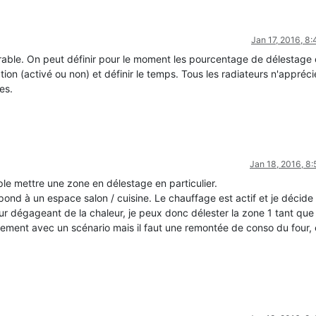
Jan 17, 2016, 8
trable. On peut définir pour le moment les pourcentage de délestage 
tion (activé ou non) et définir le temps. Tous les radiateurs n'appréc
es.
Jan 18, 2016, 8
e mettre une zone en délestage en particulier.
nd à un espace salon / cuisine. Le chauffage est actif et je décide
e four dégageant de la chaleur, je peux donc délester la zone 1 tant que 
lement avec un scénario mais il faut une remontée de conso du four, e