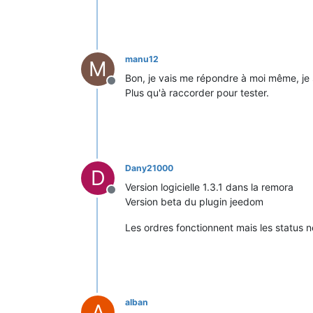
manu12
M
Bon, je vais me répondre à moi même, je sa
Offline
Plus qu'à raccorder pour tester.
Dany21000
D
Version logicielle 1.3.1 dans la remora
Offline
Version beta du plugin jeedom
Les ordres fonctionnent mais les status 
alban
A