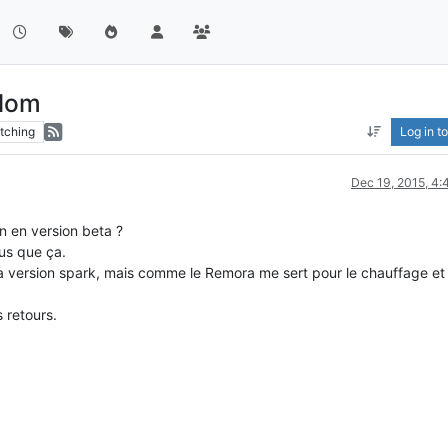
edom
tching
Log in to
Dec 19, 2015, 4
n en version beta ?
lus que ça.
la version spark, mais comme le Remora me sert pour le chauffage et 
 retours.