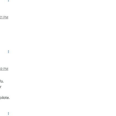
:21 PM
:59 PM
fo.
r
pilote.