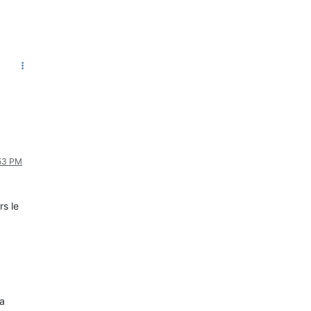
:53 PM
rs le
sa