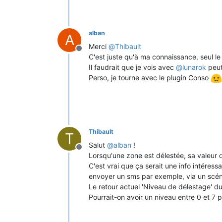
alban
A
Merci
@
Thibault
Offline
C'est juste qu'à ma connaissance, seul le
Il faudrait que je vois avec
@
lunarok
peut
Perso, je tourne avec le plugin Conso
Thibault
T
Salut
@
alban
!
Offline
Lorsqu'une zone est délestée, sa valeur d
C'est vrai que ça serait une info intéress
envoyer un sms par exemple, via un scén
Le retour actuel 'Niveau de délestage' du p
Pourrait-on avoir un niveau entre 0 et 7