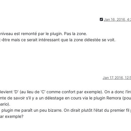
Jan 16, 2016, 4
 niveau est remonté par le plugin. Pas la zone.
-être mais ce serait intéressant que la zone délestée se voit.
Jan 17, 2016, 12
evient 'D' (au lieu de 'C' comme confort par exemple). On a donc l'in
ante de savoir s'il y a un délestage en cours via le plugin Remora (pou
ario).
lugin me paraît un peu bizarre. On dirait plutôt l'état du premier fil 
 par exemple?