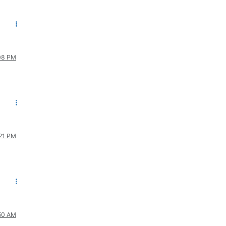
:08 PM
:21 PM
:50 AM