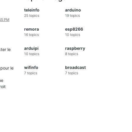
teleinfo
arduino
25
topics
19
topics
:55 PM
remora
esp8266
16
topics
10
topics
arduipi
raspberry
ter le
10
topics
8
topics
wifinfo
broadcast
pour le
7
topics
7
topics
me
oit