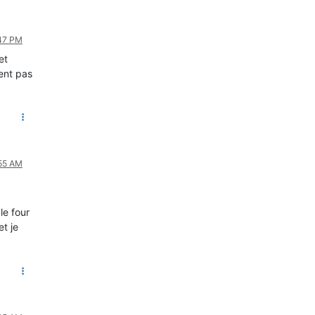
:47 PM
et
ient pas
:55 AM
le four
t je