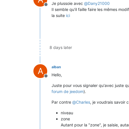
Je plussoie avec
@
Dany21000
Offline
Il semble qu'il faille faire les mêmes modi
la suite
ici
8 days later
alban
A
Hello,
Offline
Juste pour vous signaler qu'avec juste qu
forum de jeedom
).
Par contre
@
Charles
, je voudrais savoir
niveau
zone
Autant pour la "zone", je saisie, auta