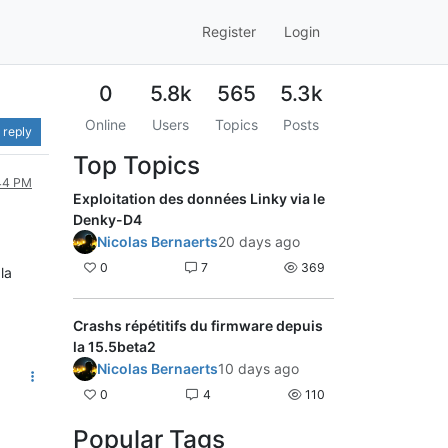
Register
Login
0
5.8k
565
5.3k
Online
Users
Topics
Posts
 reply
Top Topics
:44 PM
Exploitation des données Linky via le
Denky-D4
Nicolas Bernaerts
20 days ago
0
7
369
la
Crashs répétitifs du firmware depuis
la 15.5beta2
Nicolas Bernaerts
10 days ago
0
4
110
Popular Tags