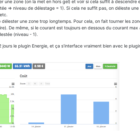
ter une zone (on la met en hors gel) et voir si cela suffit à descendre 
e => niveau de délestage = 1). Si cela ne suffit pas, on déleste une
etc.
 de délester une zone trop longtemps. Pour cela, on fait tourner les zo
re). De même, si le courant est toujours en dessous du courant max
estée (niveau - 1).
 2 jours le plugin Energie, et ça s'interface vraiment bien avec le plugi