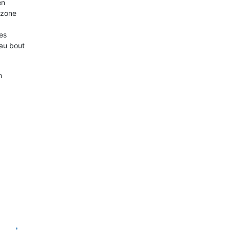
en
 zone
nes
 au bout
n