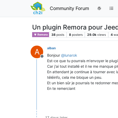
Community Forum
Un plugin Remora pour Je
38
posts
8
posters
29.0k
views
4
wa
Remora
alban
A
Bonjour
@
lunarok
Offline
Est-ce que tu pourrais m'envoyer le plugi
Car j'ai tout installé et il ne me manque p
En attendant je continue à tourner avec 
téléinfo, cela me bloque un peu.
Et un bien sûr je pourrais te redonner mes
En te remerciant
17 days later