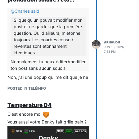
@
Charles
said
:
Si quelqu'un pouvait modifier mon
post et ne garder que la première
question. Qui d'ailleurs, m'étonne
toujours. Les courbes conso /
ARNAUD R
reventes sont étonnament
JUN 18, 2026,
7:13 PM
identiques.
Normalement tu peux éditer/modifier
ton post sans aucun soucis.
Non, j'ai une popup qui me dit que je ne
peux pas editer mon post après 3600s.
POSTED IN TÉLÉINFO
Temperature D4
C'est encore moi
Vous aussi votre Denky fait grille pain ?