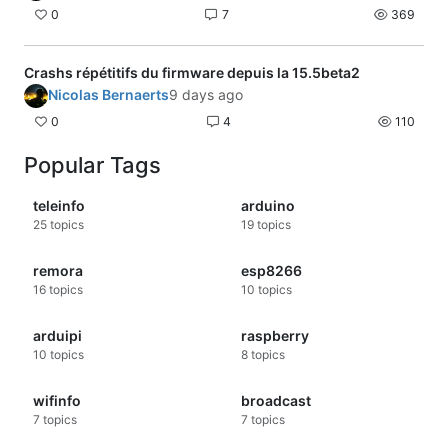
0
7
369
Crashs répétitifs du firmware depuis la 15.5beta2
Nicolas Bernaerts
9 days ago
0
4
110
Popular Tags
teleinfo
arduino
25
topics
19
topics
remora
esp8266
16
topics
10
topics
arduipi
raspberry
10
topics
8
topics
wifinfo
broadcast
7
topics
7
topics