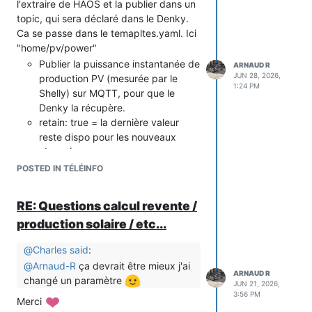
l'extraire de HAOS et la publier dans un
the GPIO0 pin to GND while plugging
topic, qui sera déclaré dans le Denky.
the USB in).
Ca se passe dans le temapltes.yaml. Ici
Use a better flashing tool
"home/pv/power"
Web browsers sometimes struggle
Publier la puissance instantanée de
ARNAUD R
with the ESP timing. Instead of the
JUN 28, 2026,
production PV (mesurée par le
Web Flasher, download a
1:24 PM
Shelly) sur MQTT, pour que le
standalone software called ESP-
Denky la récupère.
Flasher. It is usually much more
retain: true = la dernière valeur
reliable.
reste dispo pour les nouveaux
Check your hardware
abonnés.
Make sure you are using a high-quality
Exemple
POSTED IN TÉLÉINFO
USB data cable (some cables only
id: 'prise_pv_mqtt_publish'
provide power).
alias: 'PV - Publier puissance sur MQTT'
Plug the USB cable directly into your
RE: Questions calcul revente /
description: 'Publie la puissance
computer's motherboard, avoiding USB
instantanée de production PV (Shelly)
production solaire / etc...
hubs or extension cords.
sur MQTT pour Denky'
@
Charles
said
:
triggers:
- trigger: state
@
Arnaud-R
ça devrait être mieux j'ai
ARNAUD R
entity_id:
changé un paramètre
JUN 21, 2026,
sensor.garage_shellypro3em_production_pv
3:56 PM
Merci
conditions: []