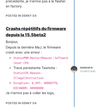
précédente, je n'arrive pas à le flasher
en factory.
POSTED IN DENKY D4
Crashs répétitifs du firmware
depuis la 15.5beta2
Bonjour,
Depuis la dernière MaJ, le firmware
crash avec une erreur :
:
StatusPRM.RestartReason
Software
reset CPU
Trace persistante Tasmota :
ARNAUD R
10 DAYS AGO
StatusSTK.Reason:
IllegalInstruction
,
,
Exception: 0
EPC: 4000bff0
EXCVADDR: 00000000
Je n'arrive pas à coller les logs,
considérés comme spam par askinet.
POSTED IN DENKY D4