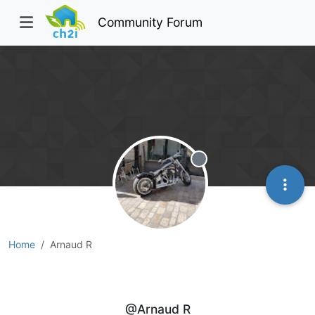
Community Forum
Offline
Home
Arnaud R
Arnaud R
@Arnaud R