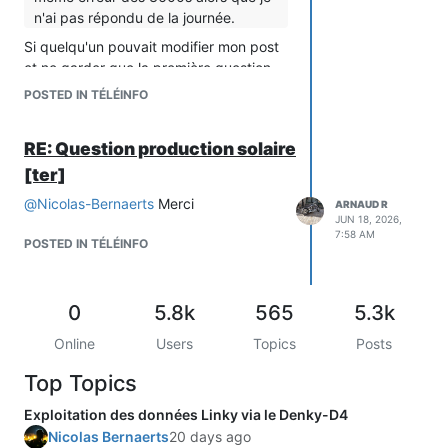
n'ai pas répondu de la journée.
Si quelqu'un pouvait modifier mon post
et ne garder que la première question.
Qui d'ailleurs, m'étonne toujours. Les
POSTED IN TÉLÉINFO
courbes conso / reventes sont
étonnament identiques.
RE: Question production solaire
[ter]
@
Nicolas-Bernaerts
Merci
ARNAUD R
JUN 18, 2026,
7:58 AM
POSTED IN TÉLÉINFO
0
5.8k
565
5.3k
Online
Users
Topics
Posts
Top Topics
Exploitation des données Linky via le Denky-D4
Nicolas Bernaerts
20 days ago