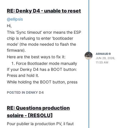
RE: Denky D4 - unable to reset
@
ellipsis
Hi,
This 'Sync timeout' error means the ESP
chip is refusing to enter 'bootloader
mode' (the mode needed to flash the
firmware).
ARNAUD R
Here are the best ways to fix it:
JUN 29, 2026,
11:55 AM
Force Bootloader mode manually
If your Denky D4 has a BOOT button:
Press and hold it.
While holding the BOOT button, press
the Reset button once (or plug the USB
POSTED IN DENKY D4
cable in).
Release the BOOT button after 1 or 2
seconds.
RE: Questions production
Try the Web Flasher again.
solaire - [RESOLU]
(Note: If you don't have a BOOT button,
Pour publier la production PV, il faut
you have to use a small wire to connect