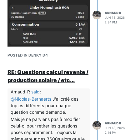
ARNAUD R
JUN 18, 2026,
2:34 PM
POSTED IN DENKY D4
RE: Questions calcul revente /
production solaire / etc...
(Au passage, il ne m'affiche plus rien de
Arnaud-R
said
:
nouveau)
@
Nicolas-Bernaerts
J'ai créé des
topics différents pour chaque
question comme demandé.
Mais je ne parviens pas à modifier
ARNAUD R
celui-ci pour retirer les questions
JUN 18, 2026,
posés séparemment. Toujours la
2:14 PM
même erreur des 3600s alors que je