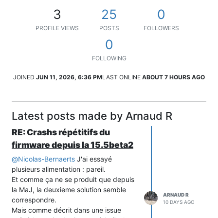
3
25
0
PROFILE VIEWS
POSTS
FOLLOWERS
0
FOLLOWING
JOINED
JUN 11, 2026, 6:36 PM
LAST ONLINE
ABOUT 7 HOURS AGO
Latest posts made by Arnaud R
RE: Crashs répétitifs du
firmware depuis la 15.5beta2
@
Nicolas-Bernaerts
J'ai essayé
plusieurs alimentation : pareil.
Et comme ça ne se produit que depuis
la MaJ, la deuxieme solution semble
ARNAUD R
correspondre.
10 DAYS AGO
Mais comme décrit dans une issue