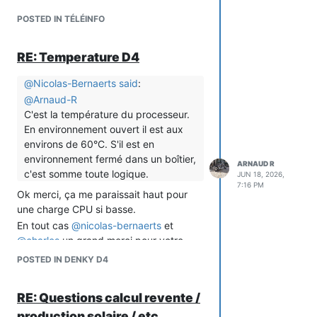
actions:
POSTED IN TÉLÉINFO
- action: mqtt.publish
data:
RE: Temperature D4
topic: home/pv/power
payload: "{{
@
Nicolas-Bernaerts
said
:
states('sensor.garage_shellypro3em_production_pv')
@
Arnaud-R
}}"
C'est la température du processeur.
retain: true
En environnement ouvert il est aux
mode: single
environs de 60°C. S'il est en
environnement fermé dans un boîtier,
ARNAUD R
c'est somme toute logique.
JUN 18, 2026,
7:16 PM
Ok merci, ça me paraissait haut pour
une charge CPU si basse.
En tout cas
@
nicolas-bernaerts
et
@
charles
un grand merci pour votre
travail, votre réactivité et votre patience
POSTED IN DENKY D4
(surtout avec moi ^^)
RE: Questions calcul revente /
production solaire / etc...