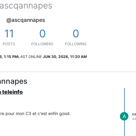
ascqannapes
@ascqannapes
11
0
0
POSTS
FOLLOWERS
FOLLOWING
6, 1:15 PM
LAST ONLINE
JUN 30, 2026, 11:20 AM
annapes
 teleinfo
ware pour mon C3 et c'est enfin good.
A
A
JU