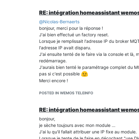
RE: intégration homeassistant wemos
@
Nicolas-Bernaerts
bonjour, merci pour la réponse !
J'ai bien effectué un factory reset.
Lorsque je remplissait l'adresse IP du broker MQT
l'adresse IP avait disparu.
J'ai ensuite tenté de le faire via la console et là,
redémarrage.
J'aurais bien tenté le paramétrage complet du M
pas si c'est possible
Merci encore !
POSTED IN WEMOS TELEINFO
RE: intégration homeassistant wemos
bonjour,
je sèche toujours avec mon module ...
J'ai lu qu'il fallait attribuer une IP fixe au module.
Lorsque je tente de le faire en décochant "use DHC