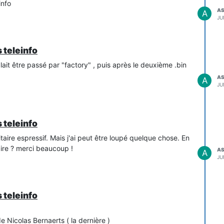
info
A
A
JU
 teleinfo
lait être passé par "factory" , puis après le deuxième .bin
A
A
JU
 teleinfo
tilitaire espressif. Mais j'ai peut être loupé quelque chose. En
taire ? merci beaucoup !
A
A
JU
 teleinfo
e Nicolas Bernaerts ( la dernière )