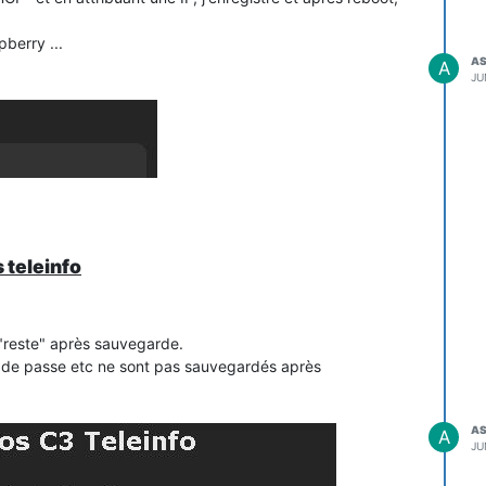
pberry ...
A
A
JU
 teleinfo
 "reste" après sauvegarde.
t de passe etc ne sont pas sauvegardés après
A
A
JU