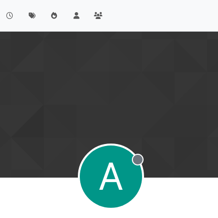
A
Offline