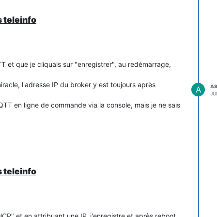
 teleinfo
T et que je cliquais sur "enregistrer", au redémarrage,
 miracle, l'adresse IP du broker y est toujours après
A
A
JU
QTT en ligne de commande via la console, mais je ne sais
 teleinfo
P" et en attribuant une IP, j'enregistre et après reboot,