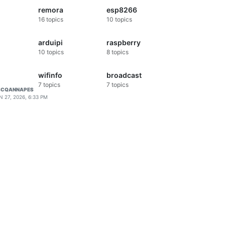
remora
esp8266
16
topics
10
topics
arduipi
raspberry
10
topics
8
topics
wifinfo
broadcast
7
topics
7
topics
SCQANNAPES
N 27, 2026, 6:33 PM