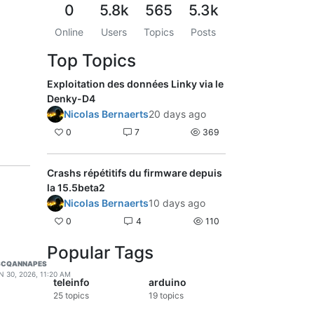
0
5.8k
565
5.3k
Online
Users
Topics
Posts
Top Topics
Exploitation des données Linky via le
Denky-D4
Nicolas Bernaerts
20 days ago
0
7
369
Crashs répétitifs du firmware depuis
la 15.5beta2
Nicolas Bernaerts
10 days ago
0
4
110
Popular Tags
SCQANNAPES
N 30, 2026, 11:20 AM
teleinfo
arduino
25
topics
19
topics