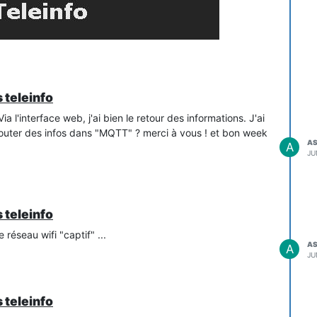
 teleinfo
Via l'interface web, j'ai bien le retour des informations. J'ai
ajouter des infos dans "MQTT" ? merci à vous ! et bon week
A
A
JU
 teleinfo
réseau wifi "captif" ...
A
A
JU
 teleinfo