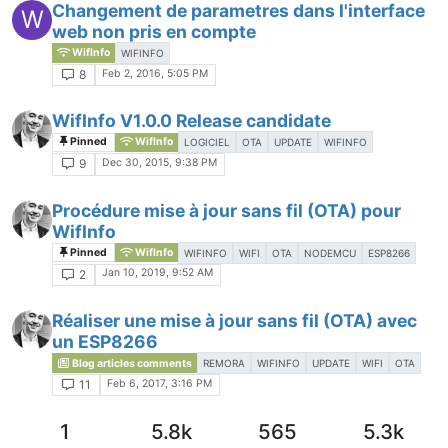
Changement de parametres dans l'interface
W
web non pris en compte
WifInfo
WIFINFO
Feb 2, 2016, 5:05 PM
8
WifInfo V1.0.0 Release candidate
Pinned
WifInfo
LOGICIEL
OTA
UPDATE
WIFINFO
Dec 30, 2015, 9:38 PM
9
Procédure mise à jour sans fil (OTA) pour
WifInfo
Pinned
WifInfo
WIFINFO
WIFI
OTA
NODEMCU
ESP8266
Jan 10, 2019, 9:52 AM
2
Réaliser une mise à jour sans fil (OTA) avec
un ESP8266
Blog articles comments
REMORA
WIFINFO
UPDATE
WIFI
OTA
Feb 6, 2017, 3:16 PM
11
1
5.8k
565
5.3k