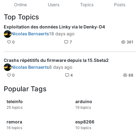
Online
Users
Topics
Posts
Top Topics
Exploitation des données Linky via le Denky-D4
Nicolas Bernaerts
18 days ago
0
7
361
Crashs répétitifs du firmware depuis la 15.5beta2
Nicolas Bernaerts
8 days ago
0
4
88
Popular Tags
teleinfo
arduino
25
topics
19
topics
remora
esp8266
16
topics
10
topics