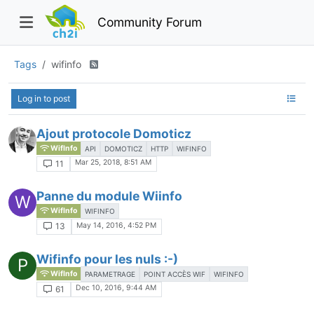
Community Forum
Tags
wifinfo
Log in to post
Ajout protocole Domoticz
WifInfo
API
DOMOTICZ
HTTP
WIFINFO
Mar 25, 2018, 8:51 AM
11
Panne du module Wiinfo
W
WifInfo
WIFINFO
May 14, 2016, 4:52 PM
13
Wifinfo pour les nuls :-)
P
WifInfo
PARAMETRAGE
POINT ACCÈS WIF
WIFINFO
Dec 10, 2016, 9:44 AM
61