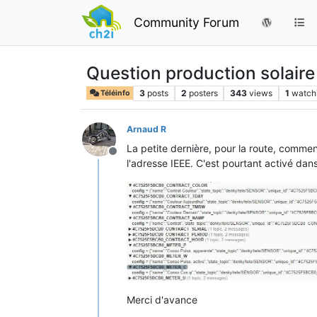
Community Forum
Question production solaire 
3
posts
2
posters
343
views
1
watch
Téléinfo
Arnaud R
La petite dernière, pour la route, commen
Offline
l'adresse IEEE. C'est pourtant activé dan
Merci d'avance