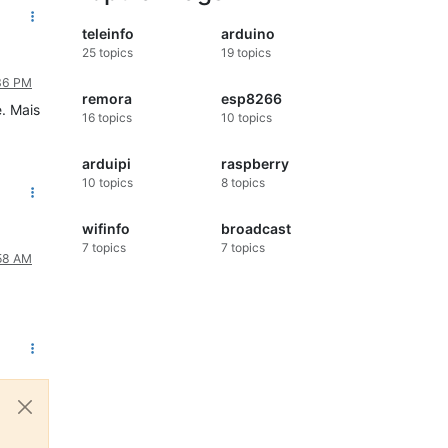
teleinfo
arduino
25
topics
19
topics
:36 PM
remora
esp8266
e. Mais
16
topics
10
topics
arduipi
raspberry
10
topics
8
topics
wifinfo
broadcast
7
topics
7
topics
:58 AM