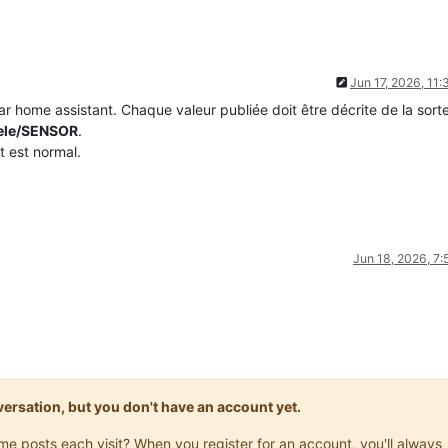
Jun 17, 2026, 11
 home assistant. Chaque valeur publiée doit être décrite de la sort
ele/SENSOR
.
t est normal.
Jun 18, 2026, 7
onversation, but you don't have an account yet.
ame posts each visit? When you register for an account, you'll always