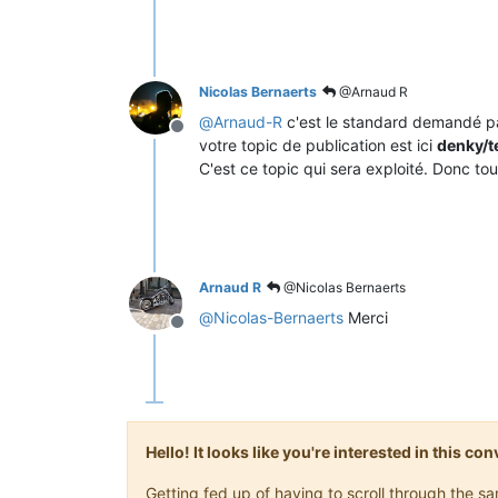
Nicolas Bernaerts
@Arnaud R
@
Arnaud-R
c'est le standard demandé par
Offline
votre topic de publication est ici
denky/t
C'est ce topic qui sera exploité. Donc tou
Arnaud R
@Nicolas Bernaerts
@
Nicolas-Bernaerts
Merci
Offline
Hello! It looks like you're interested in this c
Getting fed up of having to scroll through the s