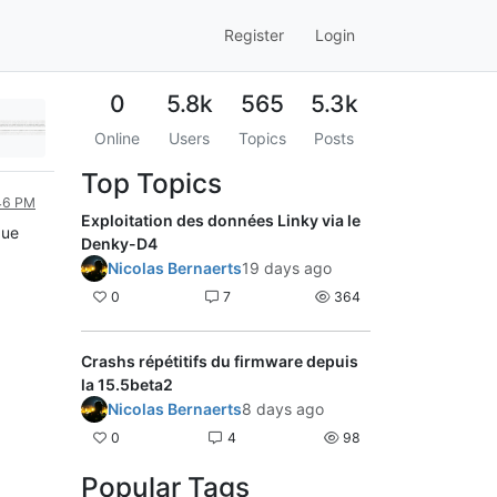
Register
Login
0
5.8k
565
5.3k
Online
Users
Topics
Posts
Top Topics
:46 PM
Exploitation des données Linky via le
que
Denky-D4
Nicolas Bernaerts
19 days ago
0
7
364
Crashs répétitifs du firmware depuis
la 15.5beta2
Nicolas Bernaerts
8 days ago
0
4
98
Popular Tags