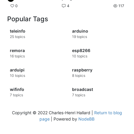
0
4
117
Popular Tags
teleinfo
arduino
25
topics
19
topics
remora
esp8266
16
topics
10
topics
arduipi
raspberry
10
topics
8
topics
wifinfo
broadcast
7
topics
7
topics
Copyright © 2022 Charles-Henri Hallard |
Return to blog
page
| Powered by
NodeBB