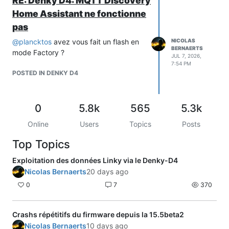
RE: Denky D4: MQTT Discovery
Home Assistant ne fonctionne
pas
@
plancktos
avez vous fait un flash en
NICOLAS
BERNAERTS
mode Factory ?
JUL 7, 2026,
7:54 PM
POSTED IN DENKY D4
0
5.8k
565
5.3k
Online
Users
Topics
Posts
Top Topics
Exploitation des données Linky via le Denky-D4
Nicolas Bernaerts
20 days ago
0
7
370
Crashs répétitifs du firmware depuis la 15.5beta2
Nicolas Bernaerts
10 days ago