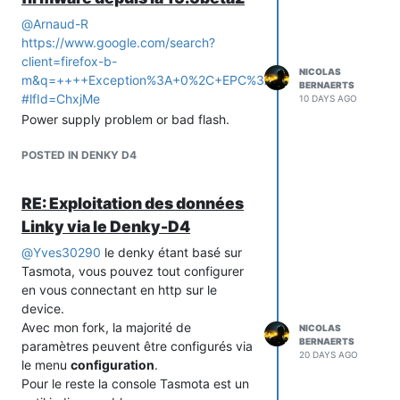
@
Arnaud-R
https://www.google.com/search?
client=firefox-b-
NICOLAS
m&q=++++Exception%3A+0%2C+EPC%3A+4000bff0%2C+EX
BERNAERTS
#lfId=ChxjMe
10 DAYS AGO
Power supply problem or bad flash.
POSTED IN DENKY D4
RE: Exploitation des données
Linky via le Denky-D4
@
Yves30290
le denky étant basé sur
Tasmota, vous pouvez tout configurer
en vous connectant en http sur le
device.
Avec mon fork, la majorité de
NICOLAS
BERNAERTS
paramètres peuvent être configurés via
20 DAYS AGO
le menu
configuration
.
Pour le reste la console Tasmota est un