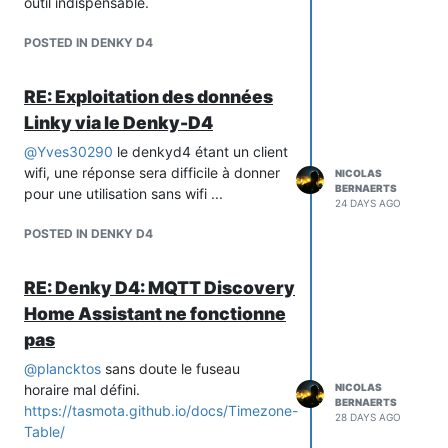
outil indispensable.
POSTED IN DENKY D4
RE: Exploitation des données
Linky via le Denky-D4
@
Yves30290
le denkyd4 étant un client
wifi, une réponse sera difficile à donner
NICOLAS
BERNAERTS
pour une utilisation sans wifi ...
24 DAYS AGO
POSTED IN DENKY D4
RE: Denky D4: MQTT Discovery
Home Assistant ne fonctionne
pas
@
plancktos
sans doute le fuseau
horaire mal défini.
NICOLAS
BERNAERTS
https://tasmota.github.io/docs/Timezone-
28 DAYS AGO
Table/