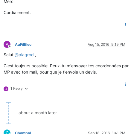
Merci.
Cordialement.
A
AuFilElec
Aug 15, 2016, 9:19 PM
Offline
Salut
@
plagrod
,
C'est toujours possible. Peux-tu m'envoyer tes coordonnées par
MP avec ton mail, pour que je t'envoie un devis.
1 Reply
J
about a month later
C
Champal
Sep 18, 2016, 1:41 PM