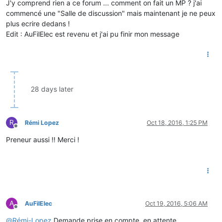
J'y comprend rien a ce forum ... comment on fait un MP ? j'ai
commencé une "Salle de discussion" mais maintenant je ne peux
plus ecrire dedans !
Edit : AuFilElec est revenu et j'ai pu finir mon message
28 days later
R
Rémi Lopez
Oct 18, 2016, 1:25 PM
Offline
Preneur aussi !! Merci !
A
AuFilElec
Oct 19, 2016, 5:06 AM
Offline
@
Rémi-Lopez
Demande prise en compte, en attente