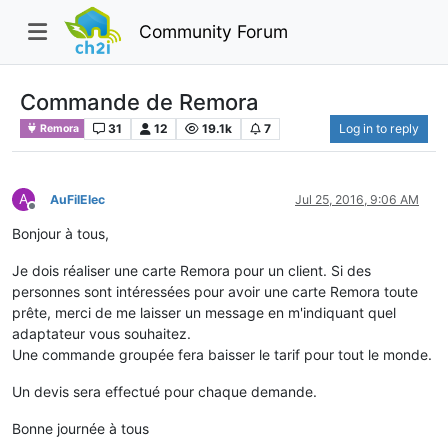
Community Forum
Commande de Remora
31
12
19.1k
7
Log in to reply
Remora
A
AuFilElec
Jul 25, 2016, 9:06 AM
Offline
Bonjour à tous,
Je dois réaliser une carte Remora pour un client. Si des
personnes sont intéressées pour avoir une carte Remora toute
prête, merci de me laisser un message en m'indiquant quel
adaptateur vous souhaitez.
Une commande groupée fera baisser le tarif pour tout le monde.
Un devis sera effectué pour chaque demande.
Bonne journée à tous