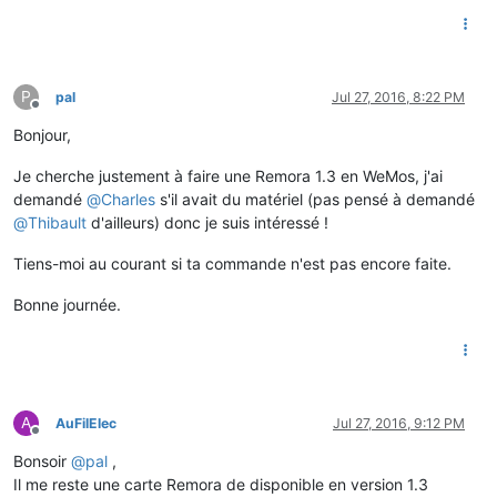
P
pal
Jul 27, 2016, 8:22 PM
Offline
Bonjour,
Je cherche justement à faire une Remora 1.3 en WeMos, j'ai
demandé
@
Charles
s'il avait du matériel (pas pensé à demandé
@
Thibault
d'ailleurs) donc je suis intéressé !
Tiens-moi au courant si ta commande n'est pas encore faite.
Bonne journée.
A
AuFilElec
Jul 27, 2016, 9:12 PM
Offline
Bonsoir
@
pal
,
Il me reste une carte Remora de disponible en version 1.3