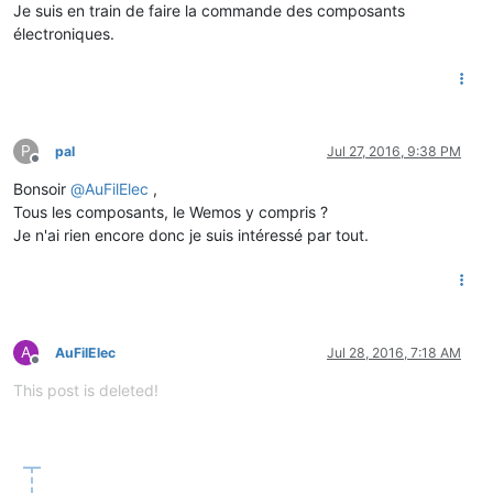
Je suis en train de faire la commande des composants
électroniques.
P
pal
Jul 27, 2016, 9:38 PM
Offline
Bonsoir
@
AuFilElec
,
Tous les composants, le Wemos y compris ?
Je n'ai rien encore donc je suis intéressé par tout.
A
AuFilElec
Jul 28, 2016, 7:18 AM
Offline
This post is deleted!