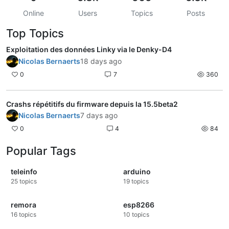
Online
Users
Topics
Posts
Top Topics
Exploitation des données Linky via le Denky-D4
Nicolas Bernaerts
18 days ago
0
7
360
Crashs répétitifs du firmware depuis la 15.5beta2
Nicolas Bernaerts
7 days ago
0
4
84
Popular Tags
teleinfo
arduino
25
topics
19
topics
remora
esp8266
16
topics
10
topics