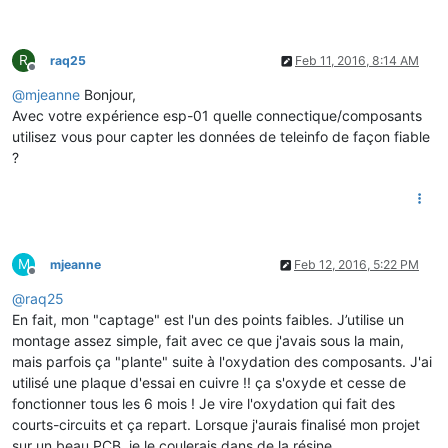
R
raq25
Feb 11, 2016, 8:14 AM
Offline
@
mjeanne
Bonjour,
Avec votre expérience esp-01 quelle connectique/composants
utilisez vous pour capter les données de teleinfo de façon fiable
?
M
mjeanne
Feb 12, 2016, 5:22 PM
Offline
@
raq25
En fait, mon "captage" est l'un des points faibles. J’utilise un
montage assez simple, fait avec ce que j'avais sous la main,
mais parfois ça "plante" suite à l'oxydation des composants. J'ai
utilisé une plaque d'essai en cuivre !! ça s'oxyde et cesse de
fonctionner tous les 6 mois ! Je vire l'oxydation qui fait des
courts-circuits et ça repart. Lorsque j'aurais finalisé mon projet
sur un beau PCB, je le coulerais dans de la résine.