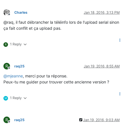
Charles
Jan 18, 2016, 3:13 PM
Offline
@raq, il faut débrancher la téléinfo lors de l'upload serial sinon
ça fait conflit et ça upload pas.
1 Reply
R
R
raq25
Jan 19, 2016, 8:55 AM
Offline
@
mjeanne
, merci pour ta réponse.
Peux-tu me guider pour trouver cette ancienne version ?
1 Reply
M
R
raq25
Jan 19, 2016, 9:03 AM
Offline