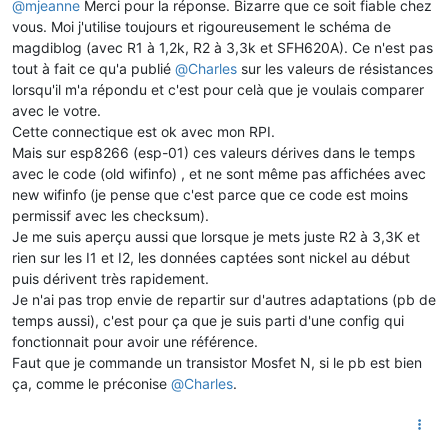
@
mjeanne
Merci pour la réponse. Bizarre que ce soit fiable chez
vous. Moi j'utilise toujours et rigoureusement le schéma de
magdiblog (avec R1 à 1,2k, R2 à 3,3k et SFH620A). Ce n'est pas
tout à fait ce qu'a publié
@
Charles
sur les valeurs de résistances
lorsqu'il m'a répondu et c'est pour celà que je voulais comparer
avec le votre.
Cette connectique est ok avec mon RPI.
Mais sur esp8266 (esp-01) ces valeurs dérives dans le temps
avec le code (old wifinfo) , et ne sont même pas affichées avec
new wifinfo (je pense que c'est parce que ce code est moins
permissif avec les checksum).
Je me suis aperçu aussi que lorsque je mets juste R2 à 3,3K et
rien sur les I1 et I2, les données captées sont nickel au début
puis dérivent très rapidement.
Je n'ai pas trop envie de repartir sur d'autres adaptations (pb de
temps aussi), c'est pour ça que je suis parti d'une config qui
fonctionnait pour avoir une référence.
Faut que je commande un transistor Mosfet N, si le pb est bien
ça, comme le préconise
@
Charles
.