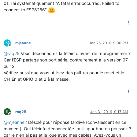
01. j'ai systématiquement "A fatal error occurred: Failed to
connect to ESP8266"
M
mjeanne
Jan 25, 2016, 9:00 PM
Offline
@
raq25
Vous déconnectez la téléinfo avant de reprogrammer ?
Car l'ESP partage son port série, contrairement à la version 07
ou 12.
Vérifiez aussi que vous utilisez des pull-up pour le reset et le
CH_En et GPIO 0 et 2 à la masse.
R
raq25
Jan 31, 2016, 9:17 AM
Offline
@
mjeanne
: Désolé pour réponse tardive (convalescent en ce
moment). Oui téléinfo déconnectée. pull-up = bouton poussoir ?
car je n'en ai pas et je joue avec mes cables. Avez-vous un