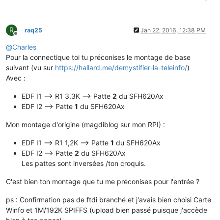
R
raq25
Jan 22, 2016, 12:38 PM
Offline
@
Charles
Pour la connectique toi tu préconises le montage de base
suivant (vu sur
https://hallard.me/demystifier-la-teleinfo/
)
Avec :
EDF I1 --> R1 3,3K --> Patte
2
du SFH620Ax
EDF I2 --> Patte
1
du SFH620Ax
Mon montage d'origine (magdiblog sur mon RPI) :
EDF I1 --> R1 1,2K --> Patte
1
du SFH620Ax
EDF I2 --> Patte
2
du SFH620Ax
Les pattes sont inversées /ton croquis.
C'est bien ton montage que tu me préconises pour l'entrée ?
ps : Confirmation pas de ftdi branché et j'avais bien choisi Carte
Winfo et 1M/192K SPIFFS (upload bien passé puisque j'accède