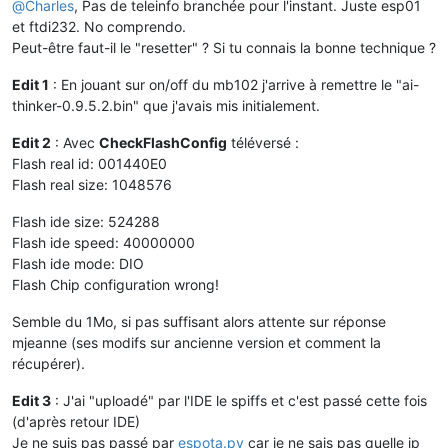
@
Charles
, Pas de teleinfo branchée pour l'instant. Juste esp01
et ftdi232. No comprendo.
Peut-être faut-il le "resetter" ? Si tu connais la bonne technique ?
Edit 1
: En jouant sur on/off du mb102 j'arrive à remettre le "ai-
thinker-0.9.5.2.bin" que j'avais mis initialement.
Edit 2
: Avec
CheckFlashConfig
téléversé :
Flash real id: 001440E0
Flash real size: 1048576
Flash ide size: 524288
Flash ide speed: 40000000
Flash ide mode: DIO
Flash Chip configuration wrong!
Semble du 1Mo, si pas suffisant alors attente sur réponse
mjeanne (ses modifs sur ancienne version et comment la
récupérer).
Edit 3
: J'ai "uploadé" par l'IDE le spiffs et c'est passé cette fois
(d'après retour IDE)
Je ne suis pas passé par
espota.py
car je ne sais pas quelle ip