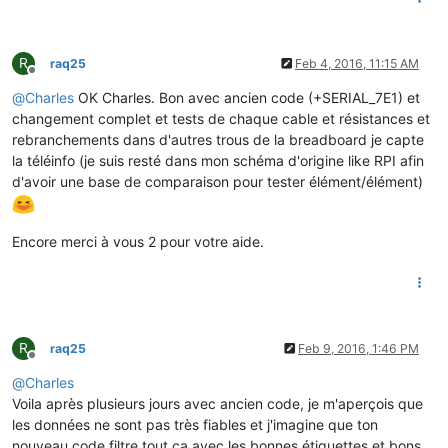
R
raq25
Feb 4, 2016, 11:15 AM
Offline
@
Charles
OK Charles. Bon avec ancien code (+SERIAL_7E1) et
changement complet et tests de chaque cable et résistances et
rebranchements dans d'autres trous de la breadboard je capte
la téléinfo (je suis resté dans mon schéma d'origine like RPI afin
d'avoir une base de comparaison pour tester élément/élément)
Encore merci à vous 2 pour votre aide.
R
raq25
Feb 9, 2016, 1:46 PM
Offline
@
Charles
Voila après plusieurs jours avec ancien code, je m'aperçois que
les données ne sont pas très fiables et j'imagine que ton
nouveau code filtre tout ça avec les bonnes étiquettes et bons