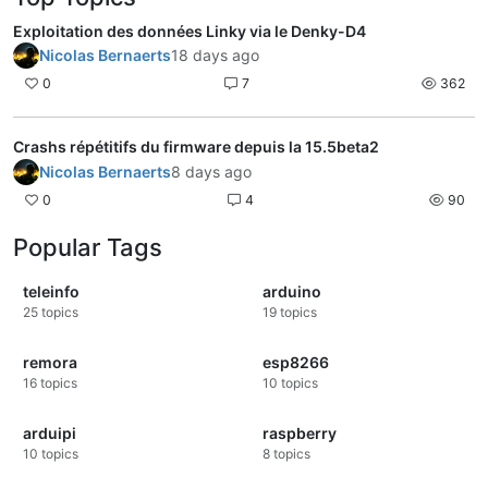
Exploitation des données Linky via le Denky-D4
Nicolas Bernaerts
18 days ago
0
7
362
Crashs répétitifs du firmware depuis la 15.5beta2
Nicolas Bernaerts
8 days ago
0
4
90
Popular Tags
teleinfo
arduino
25
topics
19
topics
remora
esp8266
16
topics
10
topics
arduipi
raspberry
10
topics
8
topics