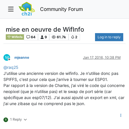
Community Forum
mise en oeuvre de WifInfo
64
9
61.7k
2
Log in to reply
WifInfo
M
mjeanne
Jan 17, 2016, 10:38 PM
Offline
@
raq25
J'utilise une ancienne version de wifinfo. Je n'utilise donc pas
SPIFFS, c'est pour cela que j'arrive à tourner sur ESP01.
Par rapport à la version de Charles, j'ai viré le code qui concerne
neopixel (que je n’utilise pas) et le swap de port série (car
spécifique aux esp07/12). J'ai aussi ajouté un export en xml, car
j'ai une zibase qui ne comprend pas le json.
1 Reply
R