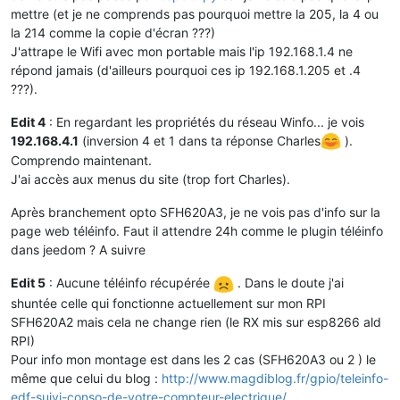
mettre (et je ne comprends pas pourquoi mettre la 205, la 4 ou
la 214 comme la copie d'écran ???)
J'attrape le Wifi avec mon portable mais l'ip 192.168.1.4 ne
répond jamais (d'ailleurs pourquoi ces ip 192.168.1.205 et .4
???).
Edit 4
: En regardant les propriétés du réseau Winfo... je vois
192.168.4.1
(inversion 4 et 1 dans ta réponse Charles
).
Comprendo maintenant.
J'ai accès aux menus du site (trop fort Charles).
Après branchement opto SFH620A3, je ne vois pas d'info sur la
page web téléinfo. Faut il attendre 24h comme le plugin téléinfo
dans jeedom ? A suivre
Edit 5
: Aucune téléinfo récupérée
. Dans le doute j'ai
shuntée celle qui fonctionne actuellement sur mon RPI
SFH620A2 mais cela ne change rien (le RX mis sur esp8266 ald
RPI)
Pour info mon montage est dans les 2 cas (SFH620A3 ou 2 ) le
même que celui du blog :
http://www.magdiblog.fr/gpio/teleinfo-
edf-suivi-conso-de-votre-compteur-electrique/