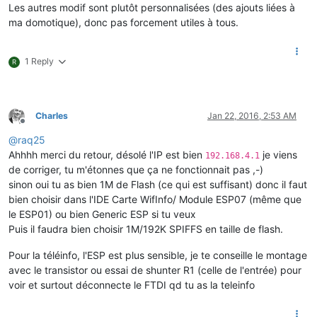
Les autres modif sont plutôt personnalisées (des ajouts liées à
ma domotique), donc pas forcement utiles à tous.
1 Reply
R
Charles
Jan 22, 2016, 2:53 AM
Offline
@
raq25
Ahhhh merci du retour, désolé l'IP est bien
je viens
192.168.4.1
de corriger, tu m'étonnes que ça ne fonctionnait pas ,-)
sinon oui tu as bien 1M de Flash (ce qui est suffisant) donc il faut
bien choisir dans l'IDE Carte WifInfo/ Module ESP07 (même que
le ESP01) ou bien Generic ESP si tu veux
Puis il faudra bien choisir 1M/192K SPIFFS en taille de flash.
Pour la téléinfo, l'ESP est plus sensible, je te conseille le montage
avec le transistor ou essai de shunter R1 (celle de l'entrée) pour
voir et surtout déconnecte le FTDI qd tu as la teleinfo