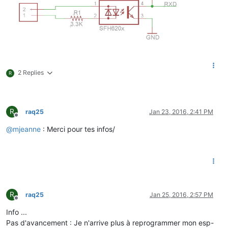
2 Replies
R
R
raq25
Jan 23, 2016, 2:41 PM
Offline
@
mjeanne
: Merci pour tes infos/
R
raq25
Jan 25, 2016, 2:57 PM
Offline
Info ...
Pas d'avancement : Je n'arrive plus à reprogrammer mon esp-