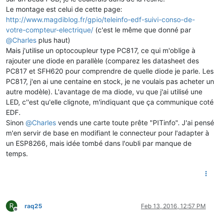
Le montage est celui de cette page:
http://www.magdiblog.fr/gpio/teleinfo-edf-suivi-conso-de-
votre-compteur-electrique/
(c'est le même que donné par
@
Charles
plus haut)
Mais j'utilise un optocoupleur type PC817, ce qui m'oblige à
rajouter une diode en parallèle (comparez les datasheet des
PC817 et SFH620 pour comprendre de quelle diode je parle. Les
PC817, j'en ai une centaine en stock, je ne voulais pas acheter un
autre modèle). L'avantage de ma diode, vu que j'ai utilisé une
LED, c''est qu'elle clignote, m'indiquant que ça communique coté
EDF.
Sinon
@
Charles
vends une carte toute prête "PITinfo". J'ai pensé
m'en servir de base en modifiant le connecteur pour l'adapter à
un ESP8266, mais idée tombé dans l'oubli par manque de
temps.
R
raq25
Feb 13, 2016, 12:57 PM
Offline