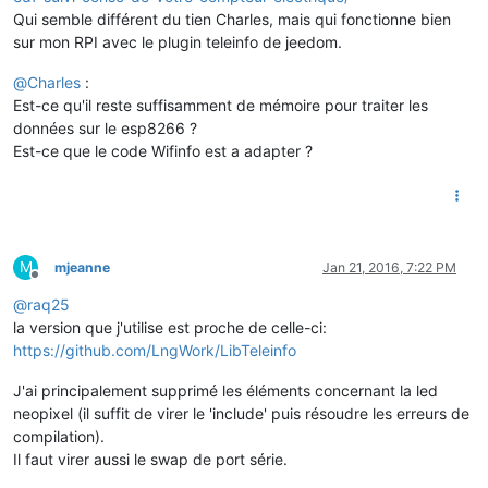
Qui semble différent du tien Charles, mais qui fonctionne bien
sur mon RPI avec le plugin teleinfo de jeedom.
@
Charles
:
Est-ce qu'il reste suffisamment de mémoire pour traiter les
données sur le esp8266 ?
Est-ce que le code Wifinfo est a adapter ?
M
mjeanne
Jan 21, 2016, 7:22 PM
Offline
@
raq25
la version que j'utilise est proche de celle-ci:
https://github.com/LngWork/LibTeleinfo
J'ai principalement supprimé les éléments concernant la led
neopixel (il suffit de virer le 'include' puis résoudre les erreurs de
compilation).
Il faut virer aussi le swap de port série.