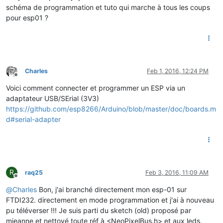
schéma de programmation et tuto qui marche à tous les coups
pour esp01 ?
Charles
Feb 1, 2016, 12:24 PM
Offline
Voici comment connecter et programmer un ESP via un
adaptateur USB/SErial (3V3)
https://github.com/esp8266/Arduino/blob/master/doc/boards.m
d#serial-adapter
R
raq25
Feb 3, 2016, 11:09 AM
Offline
@
Charles
Bon, j'ai branché directement mon esp-01 sur
FTDI232. directement en mode programmation et j'ai à nouveau
pu téléverser !!! Je suis parti du sketch (old) proposé par
mjeanne et nettoyé toute réf à <NeoPixelBus.h> et aux leds.