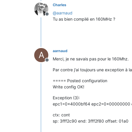
Charles
@
aarnaud
Offline
Tu as bien compilé en 160MHz ?
aarnaud
A
Merci, je ne savais pas pour le 160Mhz.
Offline
Par contre j'ai toujours une exception à 
===== Posted configuration
Write config OK!
Exception (3):
epc1=0x4000bf64 epc2=0x00000000
ctx: cont
sp: 3fff2c90 end: 3fff2f80 offset: 01a0