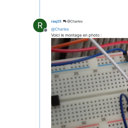
raq25
@Charles
R
@
Charles
Offline
Voici le montage en photo :