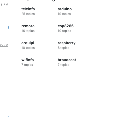
:19 PM
teleinfo
arduino
25
topics
19
topics
remora
esp8266
16
topics
10
topics
arduipi
raspberry
:35 PM
10
topics
8
topics
wifinfo
broadcast
7
topics
7
topics