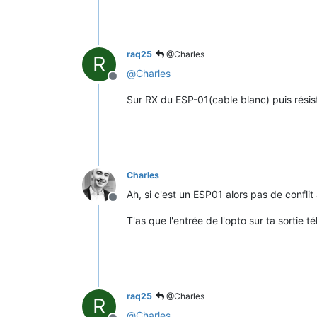
raq25
@Charles
R
@
Charles
Offline
Sur RX du ESP-01(cable blanc) puis résis
Charles
Ah, si c'est un ESP01 alors pas de conflit 
Offline
T'as que l'entrée de l'opto sur ta sortie té
raq25
@Charles
R
@
Charles