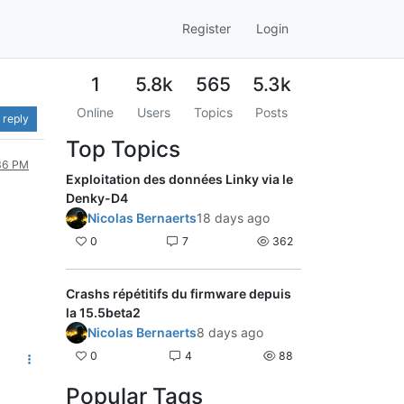
Register
Login
1
5.8k
565
5.3k
Online
Users
Topics
Posts
 reply
Top Topics
:36 PM
Exploitation des données Linky via le
Denky-D4
Nicolas Bernaerts
18 days ago
0
7
362
Crashs répétitifs du firmware depuis
la 15.5beta2
Nicolas Bernaerts
8 days ago
0
4
88
Popular Tags