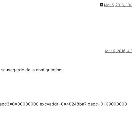
Mar 5, 2016, 10
Mar 6, 2016, 4
la sauvegarde de la configuration:
 epc3=0x00000000 excvaddr=0x40248ba7 depc=0x00000000