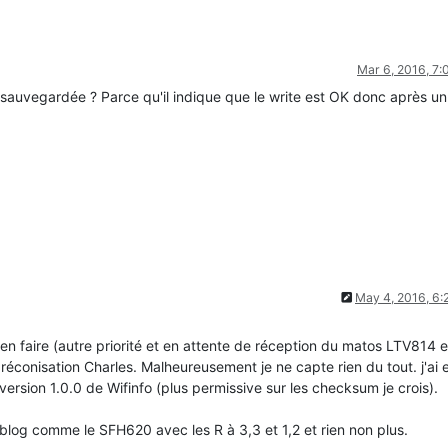
Mar 6, 2016, 7
 sauvegardée ? Parce qu'il indique que le write est OK donc après un
May 4, 2016, 6
ien faire (autre priorité et en attente de réception du matos LTV814 e
préconisation Charles. Malheureusement je ne capte rien du tout. j'ai 
version 1.0.0 de Wifinfo (plus permissive sur les checksum je crois).
log comme le SFH620 avec les R à 3,3 et 1,2 et rien non plus.