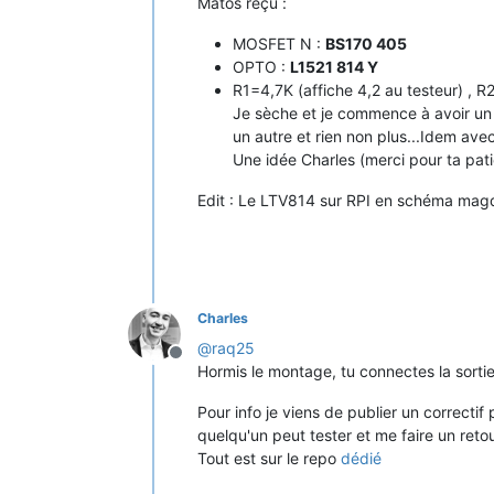
Matos reçu :
MOSFET N :
BS170 405
OPTO :
L1521 814 Y
R1=4,7K (affiche 4,2 au testeur) , R
Je sèche et je commence à avoir un
un autre et rien non plus...Idem av
Une idée Charles (merci pour ta pat
Edit : Le LTV814 sur RPI en schéma magdi
Charles
@
raq25
Offline
Hormis le montage, tu connectes la sortie 
Pour info je viens de publier un correctif 
quelqu'un peut tester et me faire un retou
Tout est sur le repo
dédié