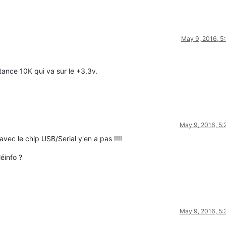
May 9, 2016, 5
tance 10K qui va sur le +3,3v.
May 9, 2016, 5
avec le chip USB/Serial y'en a pas !!!!
léinfo ?
May 9, 2016, 5