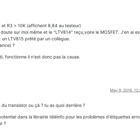
2 et R3 = 10K (affichent 8,84 au testeur)
 doute sur moi même et le "LTV814" reçu,voire le MOSFET. J'en ai e
ec un LTV815 prêté par un collègue.
ience) ?
, fonctionne il n'est donc pas la cause.
May 9, 2016, 12
du transistor ou çà ? tu as quoi derrière ?
potentiel dans la librairie téléinfo pour les problèmes d'étiquettes err
r ?