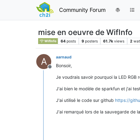
Community Forum
mise en oeuvre de WifInfo
64
posts
9
posters
61.7k
views
2
wat
WifInfo
aarnaud
A
Bonsoir,
Offline
Je voudrais savoir pourquoi la LED RGB 
J'ai bien le modèle de sparkfun et j'ai tes
J'ai utilisé le code sur github
https://gith
J'ai remarqué lors de la sauvegarde de la