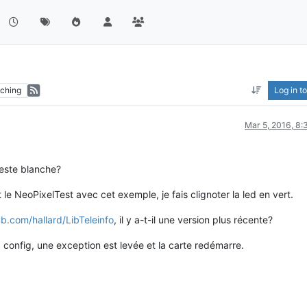
ching
Log in to
Mar 5, 2016, 8
reste blanche?
t le NeoPixelTest avec cet exemple, je fais clignoter la led en vert.
ub.com/hallard/LibTeleinfo
, il y a-t-il une version plus récente?
 config, une exception est levée et la carte redémarre.