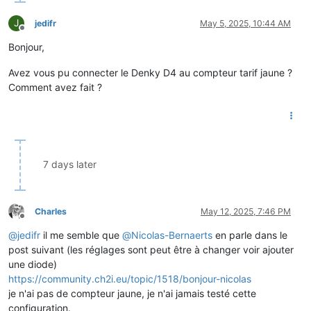
J
jedifr
May 5, 2025, 10:44 AM
Offline
Bonjour,
Avez vous pu connecter le Denky D4 au compteur tarif jaune ?
Comment avez fait ?
7 days later
Charles
May 12, 2025, 7:46 PM
Offline
@
jedifr
il me semble que
@
Nicolas-Bernaerts
en parle dans le
post suivant (les réglages sont peut être à changer voir ajouter
une diode)
https://community.ch2i.eu/topic/1518/bonjour-nicolas
je n'ai pas de compteur jaune, je n'ai jamais testé cette
configuration.