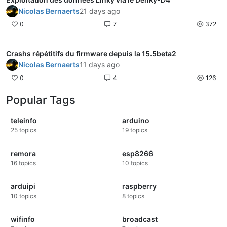
Nicolas Bernaerts
21 days ago
0
7
372
Crashs répétitifs du firmware depuis la 15.5beta2
Nicolas Bernaerts
11 days ago
0
4
126
Popular Tags
teleinfo
arduino
25
topics
19
topics
remora
esp8266
16
topics
10
topics
arduipi
raspberry
10
topics
8
topics
wifinfo
broadcast