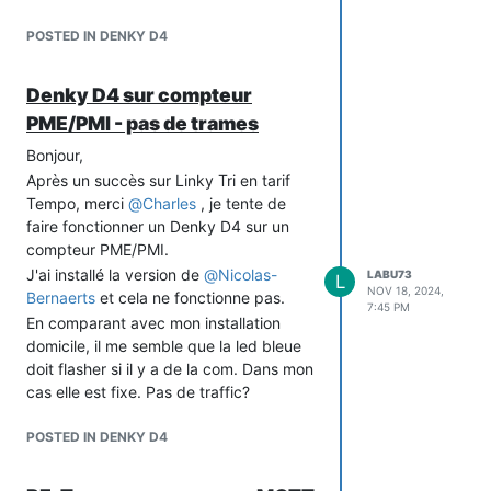
POSTED IN DENKY D4
Denky D4 sur compteur
PME/PMI - pas de trames
Bonjour,
Après un succès sur Linky Tri en tarif
Tempo, merci
@
Charles
, je tente de
faire fonctionner un Denky D4 sur un
compteur PME/PMI.
J'ai installé la version de
@
Nicolas-
LABU73
L
NOV 18, 2024,
Bernaerts
et cela ne fonctionne pas.
7:45 PM
En comparant avec mon installation
domicile, il me semble que la led bleue
doit flasher si il y a de la com. Dans mon
cas elle est fixe. Pas de traffic?
Rien non plus sur le serveur TCP.
POSTED IN DENKY D4
Je vois avec Enedis pour être certain
qu'ils ont activé, il m'ont dit avor réglé le
compteur sur 9600bauds.