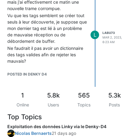
mais j'ai effectivement ce matin une
nouvelle trame corrompue.
Vu que les tags semblent se créer tout
seuls à leur découverte, je suppose que
mon dernier tag est lié à un problème
LABU73
L
de mauvaise réception ou de
MAR 2, 2023,
débordement de buffer.
6:23 AM
Ne faudrait il pas avoir un dictionnaire
des tags valides afin de rejeter les
mauvais?
Une autre hypothèse vérifer que les
tags reçus sont dans la table ASCII?
POSTED IN DENKY D4
Bonne Journée à tous
1
5.8k
565
5.3k
Online
Users
Topics
Posts
Top Topics
Exploitation des données Linky via le Denky-D4
Nicolas Bernaerts
21 days ago