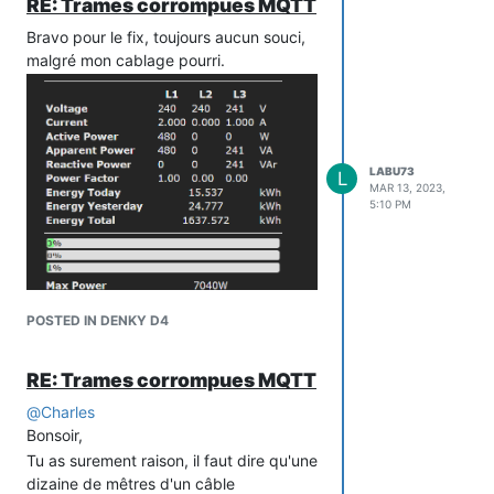
RE: Trames corrompues MQTT
Si vous avez des pistes de diagnostic,
Bravo pour le fix, toujours aucun souci,
je suis preneur.
malgré mon cablage pourri.
Bonne Soirée,
Laurent
LABU73
L
MAR 13, 2023,
5:10 PM
POSTED IN DENKY D4
RE: Trames corrompues MQTT
@
Charles
Bonsoir,
Au moins c'est robuste.
Tu as surement raison, il faut dire qu'une
dizaine de mêtres d'un câble