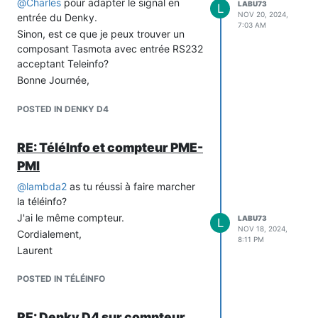
@
Charles
pour adapter le signal en
LABU73
L
NOV 20, 2024,
entrée du Denky.
7:03 AM
Sinon, est ce que je peux trouver un
composant Tasmota avec entrée RS232
acceptant Teleinfo?
Bonne Journée,
Laurent
POSTED IN DENKY D4
RE: TéléInfo et compteur PME-
PMI
@
lambda2
as tu réussi à faire marcher
la téléinfo?
J'ai le même compteur.
LABU73
L
NOV 18, 2024,
Cordialement,
8:11 PM
Laurent
POSTED IN TÉLÉINFO
RE: Denky D4 sur compteur