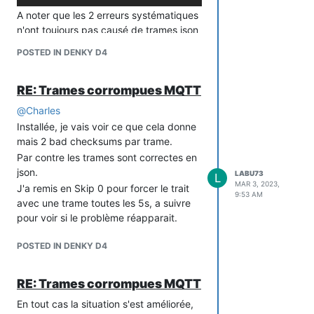
A noter que les 2 erreurs systématiques
n'ont toujours pas causé de trames json
incohérentes. A part le nombre d'errerus
POSTED IN DENKY D4
checksum, cela semble bon.
Bonne Journée
RE: Trames corrompues MQTT
@
Charles
Installée, je vais voir ce que cela donne
mais 2 bad checksums par trame.
Par contre les trames sont correctes en
json.
LABU73
L
MAR 3, 2023,
J'a remis en Skip 0 pour forcer le trait
9:53 AM
avec une trame toutes les 5s, a suivre
pour voir si le problème réapparait.
POSTED IN DENKY D4
RE: Trames corrompues MQTT
En tout cas la situation s'est améliorée,