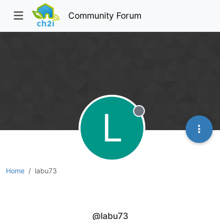
Community Forum
L
Offline
Home
labu73
labu73
@labu73