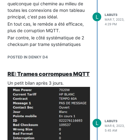
quelconque qui chemine au milieu de
toutes les connexions de mon tableau
LABU73
L
principal, c'est pas idéal.
MAR 7, 2023,
En tout cas, le remède a été efficace,
4:29 PM
plus de corruption MQTT.
Par contre, le côté systématique de 2
checksum par trame systématiques
avec le dernier Firmware alors que sur
l'avant dernier il y en avait peu me
POSTED IN DENKY D4
surprends.
Merci de ton aide et tes conseils
RE: Trames corrompues MQTT
Un petit bilan après 3 jours.
LABU73
L
MAR 6, 2023,
5:45 AM