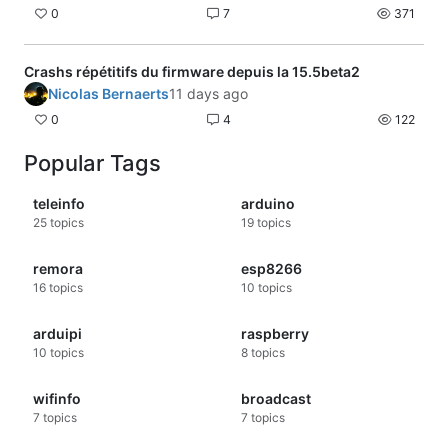
0
7
371
Crashs répétitifs du firmware depuis la 15.5beta2
Nicolas Bernaerts
11 days ago
0
4
122
Popular Tags
teleinfo
arduino
25
topics
19
topics
remora
esp8266
16
topics
10
topics
arduipi
raspberry
10
topics
8
topics
wifinfo
broadcast
7
topics
7
topics