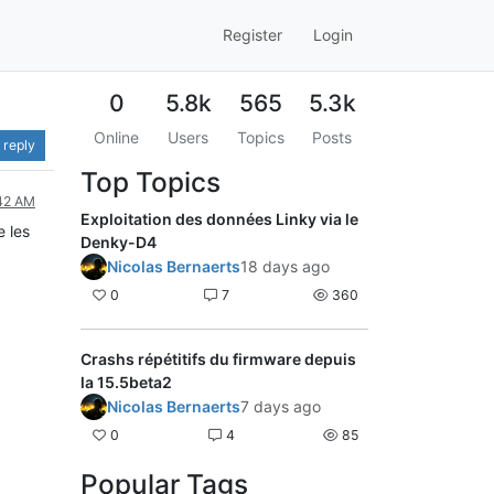
Register
Login
0
5.8k
565
5.3k
Online
Users
Topics
Posts
 reply
Top Topics
:42 AM
Exploitation des données Linky via le
e les
Denky-D4
Nicolas Bernaerts
18 days ago
0
7
360
Crashs répétitifs du firmware depuis
la 15.5beta2
Nicolas Bernaerts
7 days ago
0
4
85
Popular Tags