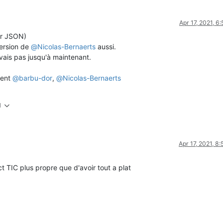
Apr 17, 2021, 6
er JSON)
version de
@
Nicolas-Bernaerts
aussi.
vais pas jusqu'à maintenant.
ment
@
barbu-dor
,
@
Nicolas-Bernaerts
M
Apr 17, 2021, 8
ct TIC plus propre que d'avoir tout a plat