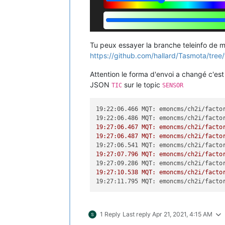
Tu peux essayer la branche teleinfo de m
https://github.com/hallard/Tasmota/tree/
Attention le forma d'envoi a changé c'est
JSON
sur le topic
TIC
SENSOR
19:22:06.466 MQT: emoncms/ch2i/facto
19:22:06.486 MQT: emoncms/ch2i/facto
19:27:06.467 MQT: emoncms/ch2i/facto
19:27:06.487 MQT: emoncms/ch2i/facto
19:27:06.541 MQT: emoncms/ch2i/facto
19:27:07.796 MQT: emoncms/ch2i/facto
19:27:09.286 MQT: emoncms/ch2i/facto
19:27:10.538 MQT: emoncms/ch2i/facto
19:27:11.795 MQT: emoncms/ch2i/facto
1 Reply
Last reply
Apr 21, 2021, 4:15 AM