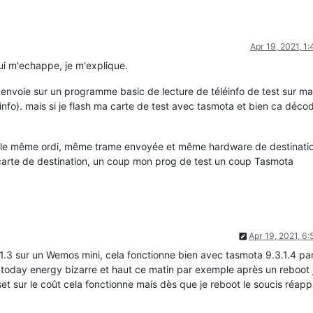
Apr 19, 2021, 1
i m'echappe, je m'explique.
s envoie sur un programme basic de lecture de téléinfo de test sur ma
info). mais si je flash ma carte de test avec tasmota et bien ca déco
le même ordi, même trame envoyée et même hardware de destinatio
 carte de destination, un coup mon prog de test un coup Tasmota
Apr 19, 2021, 6
o V1.3 sur un Wemos mini, cela fonctionne bien avec tasmota 9.3.1.4 pa
today energy bizarre et haut ce matin par exemple après un reboot j
et sur le coût cela fonctionne mais dès que je reboot le soucis réapp