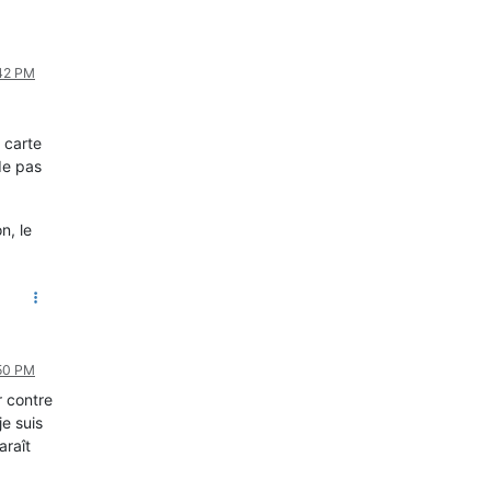
:42 PM
 carte
de pas
n, le
:50 PM
r contre
e suis
araît