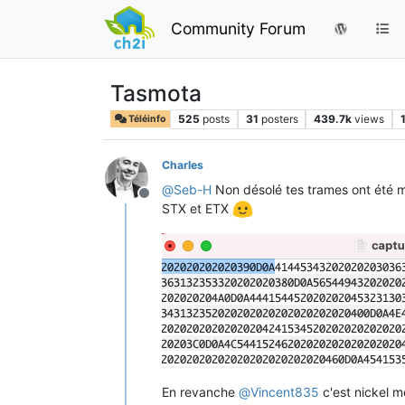
Community Forum
Tasmota
525
posts
31
posters
439.7k
views
Téléinfo
Charles
@
Seb-H
Non désolé tes trames ont été mo
Offline
STX et ETX
En revanche
@
Vincent835
c'est nickel me