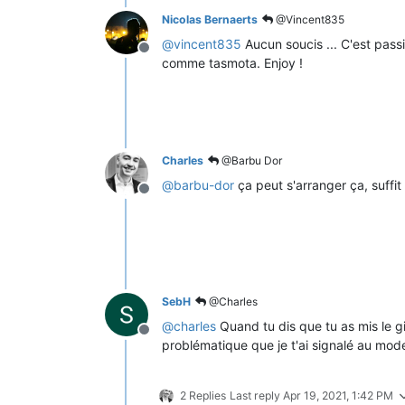
Nicolas Bernaerts
@Vincent835
@
vincent835
Aucun soucis ... C'est pass
Offline
comme tasmota. Enjoy !
Charles
@Barbu Dor
@
barbu-dor
ça peut s'arranger ça, suffi
Offline
SebH
@Charles
@
charles
Quand tu dis que tu as mis le gi
Offline
problématique que je t'ai signalé au mod
2 Replies
Last reply
Apr 19, 2021, 1:42 PM