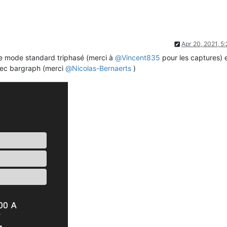
Apr 20, 2021, 5
r le mode standard triphasé (merci à
@
Vincent835
pour les captures) 
avec bargraph (merci
@
Nicolas-Bernaerts
)