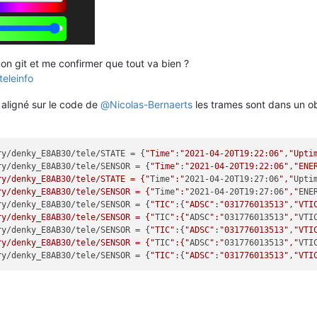
on git et me confirmer que tout va bien ?
teleinfo
 aligné sur le code de
@
Nicolas-Bernaerts
les trames sont dans un ob
ry/denky_E8AB30/tele/STATE = {
"Time"
:
"2021-04-20T19:22:06"
,
"Upti
ry/denky_E8AB30/tele/SENSOR = {
"Time"
:
"2021-04-20T19:22:06"
,
"ENE
ry/denky_E8AB30/tele/STATE = {"
Time
":"
2021-04-20T19:27:06
","
Upti
ry/denky_E8AB30/tele/SENSOR = {"
Time
":"
2021-04-20T19:27:06
","
ENE
ry/denky_E8AB30/tele/SENSOR = {
"TIC"
:{
"ADSC"
:
"031776013513"
,
"VTI
ry/denky_E8AB30/tele/SENSOR = {"
TIC
":{"
ADSC
":"
031776013513
","
VTI
ry/denky_E8AB30/tele/SENSOR = {
"TIC"
:{
"ADSC"
:
"031776013513"
,
"VTI
ry/denky_E8AB30/tele/SENSOR = {"
TIC
":{"
ADSC
":"
031776013513
","
VTI
ry/denky_E8AB30/tele/SENSOR = {
"TIC"
:{
"ADSC"
:
"031776013513"
,
"VTI