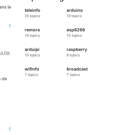
ans la
teleinfo
arduino
25
topics
19
topics
remora
esp8266
16
topics
10
topics
arduipi
raspberry
:34 PM
10
topics
8
topics
wifinfo
broadcast
7
topics
7
topics
s de