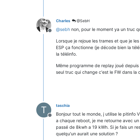
Charles
@SebH
@
sebh
non, pour le moment ya un truc qu
Offline
Lorsque je rejoue les trames et que je le
ESP ça fonctionne (je décode bien la télé
la téléinfo.
Même programme de replay joué depuis 
seul truc qui change c'est le FW dans la
taschia
T
Bonjour tout le monde, j utilise le pitinf
Offline
a chaque reboot, je me retourne avec un 
passé de 8kwh a 19 kWh. Si je fais un res
quelqu'un aurait une solution ?