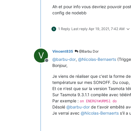
Ah et pour info vous devriez pouvoir poste
config de nodebb
1 Reply
Last reply
Apr 19, 2021, 7:42 AM
Vincent835
@Barbu Dor
V
@
barbu-dor
,
@
Nicolas-Bernaerts
(Trigg
Offline
Bonjour,
Je viens de réaliser que c'est la forme de
température sur mes SONOFF. Du coup, je n'
Et ce n'est que sur la version Tasmota té
Sur Tasmota 9.3.1.1 compilée avec téléinf
Par exemple :
on ENERGY#URMS1 do
Désolé
@
barbu-dor
de t'avoir embêté av
Je verrai avec
@
Nicolas-Bernaerts
s'il a 