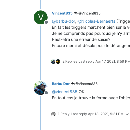
Vincent835
@Vincent835
V
@
barbu-dor
,
@
Nicolas-Bernaerts
(Trigg
Offline
En fait les triggers marchent bien sur la 
Je ne comprends pas pourquoi je n'y arri
Peut-être une erreur de saisie?
Encore merci et désolé pour le dérange
2 Replies
Last reply
Apr 17, 2021, 8:59 P
Barbu Dor
@Vincent835
@
vincent835
OK
Offline
En tout cas je trouve la forme avec l'obje
1 Reply
Last reply
Apr 18, 2021, 9:31 PM