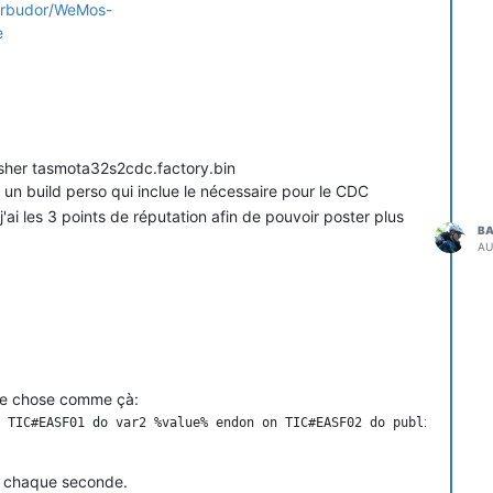
barbudor/WeMos-
e
asher tasmota32s2cdc.factory.bin
ire un build perso qui inclue le nécessaire pour le CDC
ai les 3 points de réputation afin de pouvoir poster plus
BA
AU
ue chose comme çà:
 TIC#EASF01 do var2 %value% endon on TIC#EASF02 do publish domot
à chaque seconde.