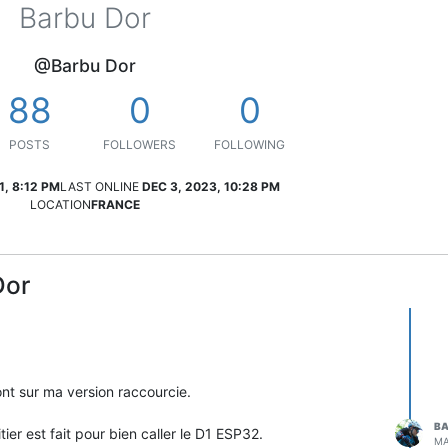
Barbu Dor
@Barbu Dor
88
0
0
POSTS
FOLLOWERS
FOLLOWING
1, 8:12 PM
LAST ONLINE
DEC 3, 2023, 10:28 PM
LOCATION
FRANCE
Dor
ont sur ma version raccourcie.
BA
er est fait pour bien caller le D1 ESP32.
MA