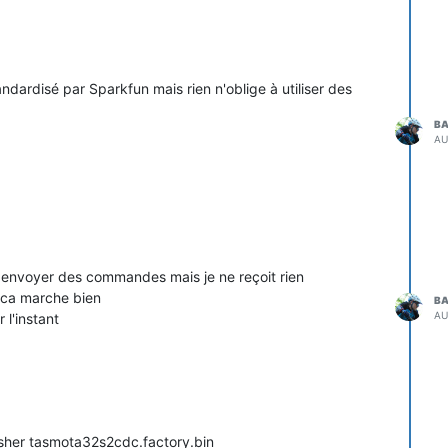
dardisé par Sparkfun mais rien n'oblige à utiliser des
BA
AU
 envoyer des commandes mais je ne reçoit rien
r ca marche bien
BA
AU
 l'instant
asher tasmota32s2cdc.factory.bin