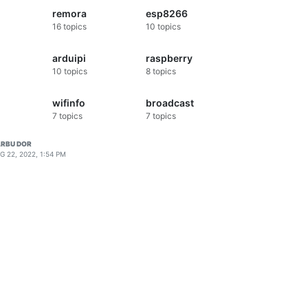
remora
esp8266
16
topics
10
topics
arduipi
raspberry
10
topics
8
topics
wifinfo
broadcast
7
topics
7
topics
RBU DOR
G 22, 2022, 1:54 PM
icz/in {"idx":26,"nvalue":0,"svalue":"%var2%;%value%;0.0;0.0;%va