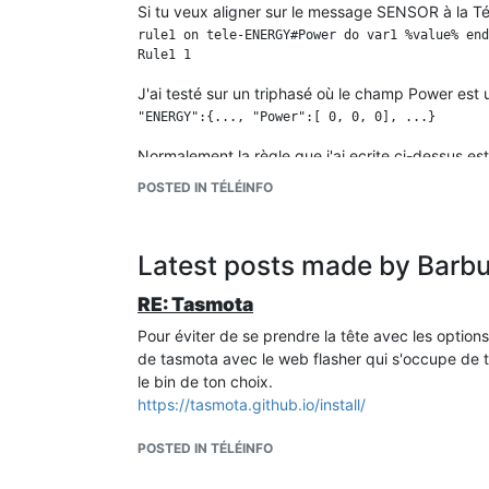
Si tu veux aligner sur le message SENSOR à la Té
rule1 on tele-ENERGY#Power do var1 %value% end
J'ai testé sur un triphasé où le champ Power est 
Normalement la règle que j'ai ecrite ci-dessus es
POSTED IN TÉLÉINFO
Latest posts made by Barb
RE: Tasmota
Pour éviter de se prendre la tête avec les options
de tasmota avec le web flasher qui s'occupe de to
le bin de ton choix.
https://tasmota.github.io/install/
POSTED IN TÉLÉINFO