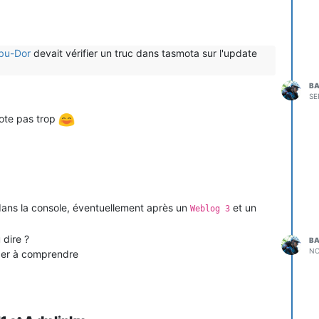
bu-Dor
devait vérifier un truc dans tasmota sur l'update
BA
SE
mote pas trop
e dans la console, éventuellement après un
et un
Weblog 3
 dire ?
BA
NO
der à comprendre