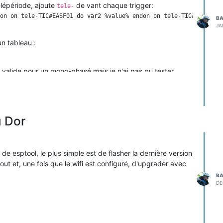
lépériode, ajoute
de vant chaque trigger:
tele-
on on tele-TIC#EASF01 do var2 %value% endon on tele-TIC#EASF02 d
BA
JA
un tableau :
t valide pour un mono-phasé mais je n'ai pas pu tester.
u Dor
 de esptool, le plus simple est de flasher la dernière version
ut et, une fois que le wifi est configuré, d'upgrader avec
BA
DE