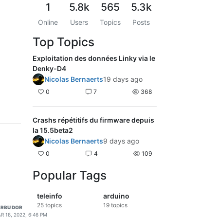
1
5.8k
565
5.3k
Online
Users
Topics
Posts
Top Topics
Exploitation des données Linky via le
Denky-D4
Nicolas Bernaerts
19 days ago
0
7
368
Crashs répétitifs du firmware depuis
la 15.5beta2
Nicolas Bernaerts
9 days ago
0
4
109
Popular Tags
teleinfo
arduino
25
topics
19
topics
RBU DOR
R 18, 2022, 6:46 PM