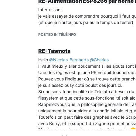
RE: Alimentation ESP8266 par borne I1
Interressant
je vais essayer de comprendre pourquoi il faut q
(et que je n'ai toujours pa eu le temps de tester)
POSTED IN TÉLÉINFO
RE: Tasmota
Hello
@
Nicolas-Bernaerts
@
Charles
Il vaut mieux y aller doucement si les ajouts sont
Une des règles est qu'une PR ne doit toucher/appor
Pouvez vous l'indiquer où se trouve cette branc
je suis assez busy coté boulot ces jours ci.
Si une sous-fonctionalité de Teleinfo a besoin du f
filesystem et que cette sous-fonctionalité soit al
Rappelezvous que la philosophie générale de Tasm
uniquement là pour aider à la config initiale et 
Toutefois on peut faire des graphes avec le Scr
avec Berry, et le support du Zigbee permet aussi
l'équipe n'en est pas à une contradiction près