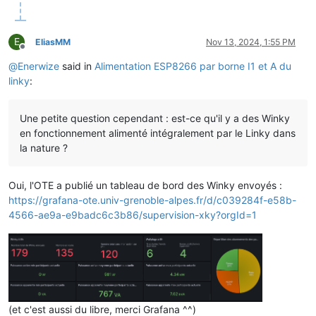
E
EliasMM
Nov 13, 2024, 1:55 PM
Offline
@
Enerwize
said in
Alimentation ESP8266 par borne I1 et A du
linky
:
Une petite question cependant : est-ce qu'il y a des Winky
en fonctionnement alimenté intégralement par le Linky dans
la nature ?
Oui, l'OTE a publié un tableau de bord des Winky envoyés :
https://grafana-ote.univ-grenoble-alpes.fr/d/c039284f-e58b-
4566-ae9a-e9badc6c3b86/supervision-xky?orgId=1
(et c'est aussi du libre, merci Grafana ^^)