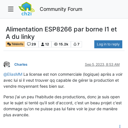
Community Forum
Alimentation ESP8266 par borne I1 et
A du linky
29
12
15.2k
7
Log in to reply
Téléinfo
Charles
Sep 5, 2023, 8:53 AM
Offline
@
EliasMM
La license est non commerciale (logique) après a voir
avec lui si il veut trouver qq capable de gérer la production et
vendre moyennant fees bien sur.
Perso j'ai un peu l'habitude des productions, donc je suis open
sur le sujet si tenté qu'il soit d'accord, c'est un beau projet c'est
dommage qu'on ne puisse pas lui faire voir le jour de manière
plus avancée.