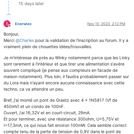
15 days later
E
Enerwize
Nov 10, 2023, 2:12 PM
Offline
Bonjour,
Merci
@
Charles
pour la validation de l'inscription au forum. Il y a
vraiment plein de chouettes idées/trouvailles.
Je m'intéresse de près au Winky notamment parce que les Linky
sont rarement à l'intérieur et que tirer une alimentation s'avère
souvent compliqué (je pense aux compteurs en facade de
maison notamment). Plus loin, il faudra probablement passer sur
du Lora mais n'ayant encore aucune connaissance avec cette
techno, ca va attendre un peu.
Bref, j'ai monté un pont de Graetz avec 4 x 1N5817 (Vf de
450mV) et un condo de 100nF.
Ouvert, j'ai 16,32V et en court-circuit, 29mA.
Et pour terminer, avec une résistance 300ohm, U=5,75V et
I=17,3mA, ce qui nous fait environ 100mW. Cela semble correct
compte tenu de la perte de tension de 0,9V dans le pont de