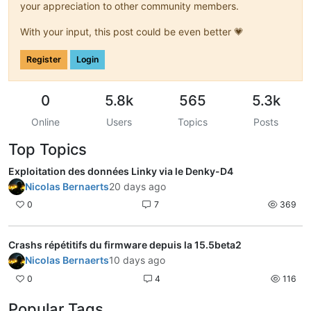
your appreciation to other community members.
With your input, this post could be even better 💗
Register
Login
0
5.8k
565
5.3k
Online
Users
Topics
Posts
Top Topics
Exploitation des données Linky via le Denky-D4
Nicolas Bernaerts
20 days ago
0
7
369
Crashs répétitifs du firmware depuis la 15.5beta2
Nicolas Bernaerts
10 days ago
0
4
116
Popular Tags