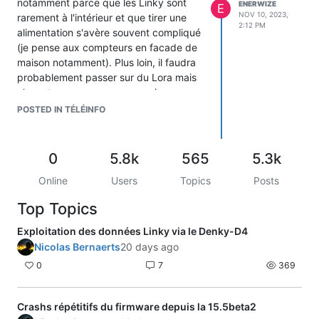
notamment parce que les Linky sont
ENERWIZE
E
NOV 10, 2023,
rarement à l'intérieur et que tirer une
2:12 PM
alimentation s'avère souvent compliqué
(je pense aux compteurs en facade de
maison notamment). Plus loin, il faudra
probablement passer sur du Lora mais
n'ayant encore aucune connaissance
avec cette techno, ca va attendre un
POSTED IN TÉLÉINFO
peu.
Bref, j'ai monté un pont de Graetz avec
4 x 1N5817 (Vf de 450mV) et un condo
0
5.8k
565
5.3k
de 100nF.
Online
Users
Topics
Posts
Ouvert, j'ai 16,32V et en court-circuit,
29mA.
Top Topics
Et pour terminer, avec une résistance
300ohm, U=5,75V et I=17,3mA, ce qui
Exploitation des données Linky via le Denky-D4
nous fait environ 100mW. Cela semble
Nicolas Bernaerts
20 days ago
correct compte tenu de la perte de
0
7
369
tension de 0,9V dans le pont de Graetz.
J'ai reçu aujourd'hui les MCP1702
(format TO-92) et les AP2112 mais c'est
Crashs répétitifs du firmware depuis la 15.5beta2