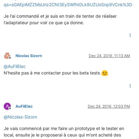
qs=sGAEpiMZZMsUriz2CNI3EySWfhI0Lk9UZUoSnp9VCnk%3D
Je l'ai commandé et je suis en train de tenter de réaliser
l'adaptateur pour voir ce que ça donne.
Nicolas Sizorn
Dec 24, 2016, 11:13 AM
Offline
@
AuFilElec
N'hesite pas à me contacter pour les beta tests
A
AuFilElec
Dec 24, 2016, 12:03 PM
Offline
@
Nicolas-Sizorn
Je vais commencé par me faire un prototype et le tester en
local, ensuite je le proposerai à ceux qui m'ont acheté des