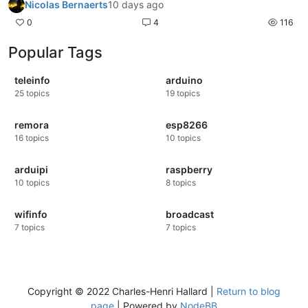
Nicolas Bernaerts
10 days ago
0
4
116
Popular Tags
teleinfo
arduino
25
topics
19
topics
remora
esp8266
16
topics
10
topics
arduipi
raspberry
10
topics
8
topics
wifinfo
broadcast
7
topics
7
topics
Copyright © 2022 Charles-Henri Hallard |
Return to blog
page
| Powered by
NodeBB