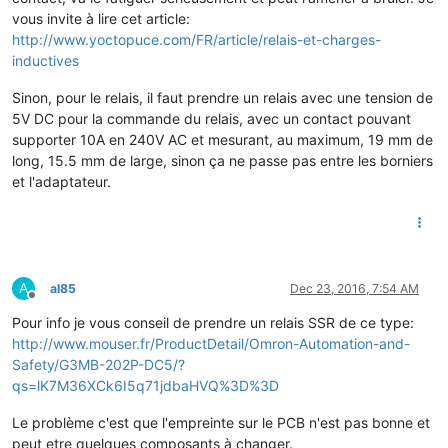
vous invite à lire cet article:
http://www.yoctopuce.com/FR/article/relais-et-charges-
inductives
Sinon, pour le relais, il faut prendre un relais avec une tension de
5V DC pour la commande du relais, avec un contact pouvant
supporter 10A en 240V AC et mesurant, au maximum, 19 mm de
long, 15.5 mm de large, sinon ça ne passe pas entre les borniers
et l'adaptateur.
A
al85
Dec 23, 2016, 7:54 AM
Offline
Pour info je vous conseil de prendre un relais SSR de ce type:
http://www.mouser.fr/ProductDetail/Omron-Automation-and-
Safety/G3MB-202P-DC5/?
qs=lK7M36XCk6I5q71jdbaHVQ%3D%3D
Le problème c'est que l'empreinte sur le PCB n'est pas bonne et
peut etre quelques composants à changer.