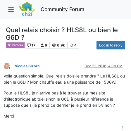
Community Forum
Quel relais choisir ? HLS8L ou bien le
G6D ?
17
6
6.9k
4
Log in to reply
Remora
Nicolas Sizorn
Dec 22, 2016, 4:08 PM
Offline
Voila question simple. Quel relais dois-je prendre ? Le HLS8L ou
bien le G6D ? Mon chauffe eau a une puissance de 1500W.
Pour le HLS8L je n'arrive pas à le trouver sur mes site
d’électronique abituel sinon le G6D à plusieur référence je
suppose que si je prend ce dernier je le prend en 5V non ?
Merci