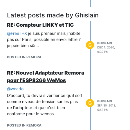
Latest posts made by Ghislain
RE: Compteur LINKY et TIC
@
FreeTHX
je suis preneur mais j'habite
pas sur Paris, possible en envoi lettre ?
GHISLAIN
G
je paie bien sûr...
DEC 1, 2020,
9:32 PM
POSTED IN REMORA
RE: Nouvel Adaptateur Remora
pour l'ESP8266 WeMos
@
weado
D'accord, tu devrais vérifier ce qu'il sort
comme niveau de tension sur les pins
GHISLAIN
G
SEP 30, 2018,
de l'adapteur et que c'est bien
5:53 PM
conforme pour le wemos.
POSTED IN REMORA