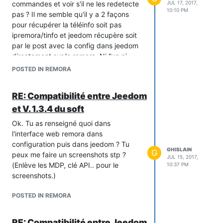
commandes et voir s'il ne les redetecte
JUL 17, 2017,
10:10 PM
pas ? Il me semble qu'il y a 2 façons
pour récupérer la téléinfo soit pas
ipremora/tinfo et jeedom récupère soit
par le post avec la config dans jeedom
directement sur le remora. Ni l'un ni
autre ne fonctionne ?
POSTED IN REMORA
RE: Compatibilité entre Jeedom
et V. 1.3.4 du soft
Ok. Tu as renseigné quoi dans
l'interface web remora dans
configuration puis dans jeedom ? Tu
GHISLAIN
G
peux me faire un screenshots stp ?
JUL 15, 2017,
(Enlève les MDP, clé API.. pour le
10:37 PM
screenshots.)
POSTED IN REMORA
RE: Compatibilité entre Jeedom