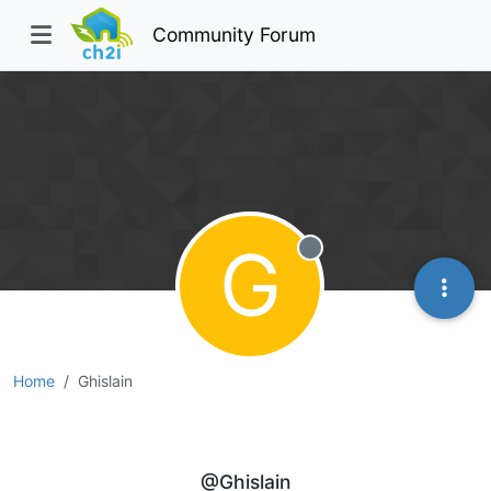
Community Forum
G
Offline
Home
Ghislain
Ghislain
@Ghislain