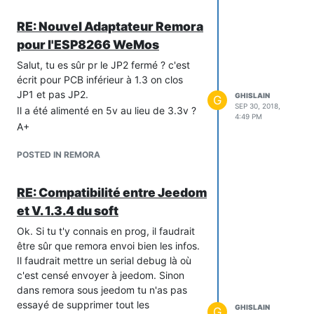
RE: Nouvel Adaptateur Remora
pour l'ESP8266 WeMos
Salut, tu es sûr pr le JP2 fermé ? c'est
écrit pour PCB inférieur à 1.3 on clos
JP1 et pas JP2.
GHISLAIN
G
SEP 30, 2018,
Il a été alimenté en 5v au lieu de 3.3v ?
4:49 PM
A+
POSTED IN REMORA
RE: Compatibilité entre Jeedom
et V. 1.3.4 du soft
Ok. Si tu t'y connais en prog, il faudrait
être sûr que remora envoi bien les infos.
Il faudrait mettre un serial debug là où
c'est censé envoyer à jeedom. Sinon
dans remora sous jeedom tu n'as pas
essayé de supprimer tout les
GHISLAIN
G