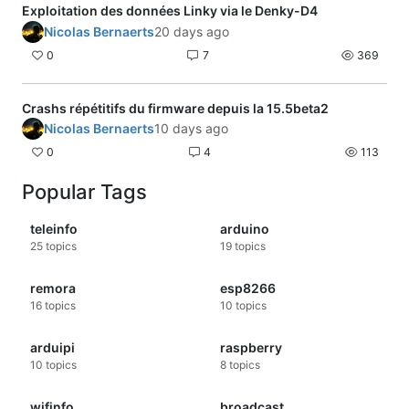
Exploitation des données Linky via le Denky-D4
Nicolas Bernaerts
20 days ago
0
7
369
Crashs répétitifs du firmware depuis la 15.5beta2
Nicolas Bernaerts
10 days ago
0
4
113
Popular Tags
teleinfo
arduino
25
topics
19
topics
remora
esp8266
16
topics
10
topics
arduipi
raspberry
10
topics
8
topics
wifinfo
broadcast