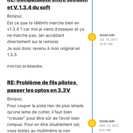
et V. 1.3.4 du soft
Bonjour,
Est ce que ta téléinfo marche bien en
v1.3.4 ? car moi je viens d'essayer et ça
ne marche pas, (en accédant
GHISLAIN
G
JUL 14, 2017,
directement sur le remora)
10:37 PM
Je suis donc revenu à mon original en
1.3.3.
POSTED IN REMORA
RE: Problème de fils pilotes,
passer les optos en 3.3V
Bonjour,
Pour couper la piste rien de plus simple
qu'une lame de cutter, il faut bien
"creuser" pour être sûr de l'avoir bien
GHISLAIN
G
rompue. Pour en être doublement sûr,
MAY 27, 2017,
vous testez au multimètre la non
8:01 PM