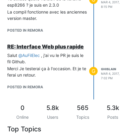
MAR 4, 2017,
esp8266 ? je suis en 2.3.0
8:15 PM
La compil fonctionne avec les anciennes
version master.
POSTED IN REMORA
RE: Interface Web plus rapide
Salut
@
AuFilElec
, j'ai vu le PR je suis le
fil Github.
Merci Je testerai ça à l'occasion. Et je te
GHISLAIN
G
MAR 4, 2017,
ferai un retour.
7:02 PM
POSTED IN REMORA
0
5.8k
565
5.3k
Online
Users
Topics
Posts
Top Topics