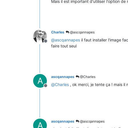
Mais il est important d'utiliser l'option 
Charles
@ascqannapes
@
ascqannapes
il faut installer l'image 
Offline
faire tout seul
ascqannapes
@Charles
A
@
Charles
, ok merci, je tente ça ! mais i
Offline
ascqannapes
@ascqannapes
A