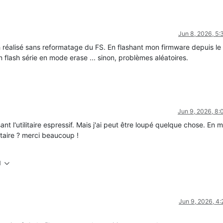
Jun 8, 2026, 5
 réalisé sans reformatage du FS. En flashant mon firmware depuis le
un flash série en mode erase ... sinon, problèmes aléatoires.
Jun 9, 2026, 8
isant l'utilitaire espressif. Mais j'ai peut être loupé quelque chose. En
ilitaire ? merci beaucoup !
M
Jun 9, 2026, 4