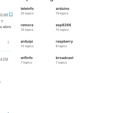
teleinfo
arduino
25
topics
19
topics
:35 AM
 ?
remora
esp8266
u alors
16
topics
10
topics
arduipi
raspberry
10
topics
8
topics
wifinfo
broadcast
:34 PM
7
topics
7
topics
s