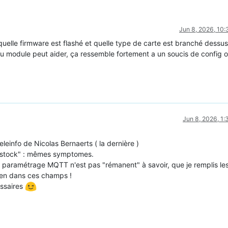
Jun 8, 2026, 10
 quelle firmware est flashé et quelle type de carte est branché dessus
u module peut aider, ça ressemble fortement a un soucis de config o
Jun 8, 2026, 1
leinfo de Nicolas Bernaerts ( la dernière )
"stock" : mêmes symptomes.
le paramétrage MQTT n'est pas "rémanent" à savoir, que je remplis le
ien dans ces champs !
essaires