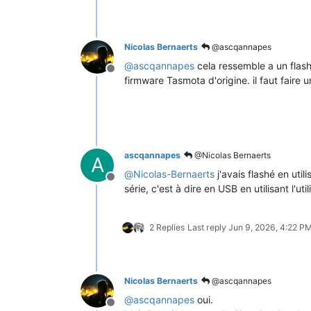
Nicolas Bernaerts
@ascqannapes
@
ascqannapes
cela ressemble a un flash
Offline
firmware Tasmota d'origine. il faut faire 
ascqannapes
@Nicolas Bernaerts
A
@
Nicolas-Bernaerts
j'avais flashé en util
Offline
série, c'est à dire en USB en utilisant l'ut
2 Replies
Last reply
Jun 9, 2026, 4:22 P
Nicolas Bernaerts
@ascqannapes
@
ascqannapes
oui.
Offline