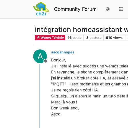
Community Forum
intégration homeassistant 
16
posts
3
posters
910
views
Wemos Teleinfo
ascqannapes
A
Bonjour,
Offline
J'ai installé avec succés une wemos telei
En revanche, je sèche complètement dans
j'ai installé un broker cote HA, et essayé
"MQTT" , l'esp redémarre et les champs n
Je ne reçois rien côté HA.
Si quelqu'un a sous la main un tuto détaill
Merci à vous !
Bon week end,
Ascq