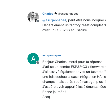
Charles
@ascqannapes
@
ascqannapes
, peut être nous indiquer
Offline
Généralement un factory reset complet d
c'est un ESP8266 et il sature.
ascqannapes
A
Bonjour Charles, merci pour ta réponse.
Offline
J'utilise un combo ESP32-C3 / firmware te
J'ai essayé également avec un tasmota 
une fois cochée la case intégration HA, 
champs, mais après redémarrage, plus r
J'espère avoir apporté les éléments néc
Bonne journée !
Ascq