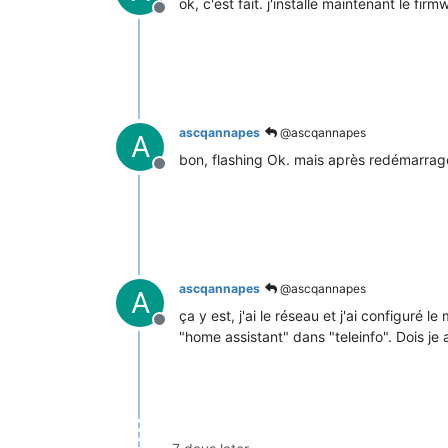
ok, c'est fait. j'installe maintenant le firm
Offline
ascqannapes
@ascqannapes
A
bon, flashing Ok. mais après redémarrage,
Offline
ascqannapes
@ascqannapes
A
ça y est, j'ai le réseau et j'ai configuré l
Offline
"home assistant" dans "teleinfo". Dois je