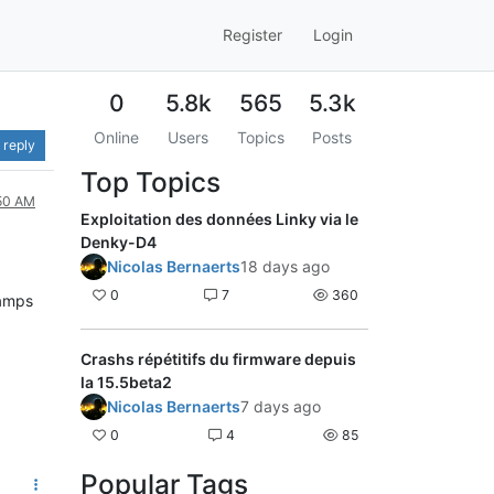
Register
Login
0
5.8k
565
5.3k
Online
Users
Topics
Posts
 reply
Top Topics
:50 AM
Exploitation des données Linky via le
Denky-D4
Nicolas Bernaerts
18 days ago
0
7
360
hamps
Crashs répétitifs du firmware depuis
la 15.5beta2
Nicolas Bernaerts
7 days ago
0
4
85
Popular Tags