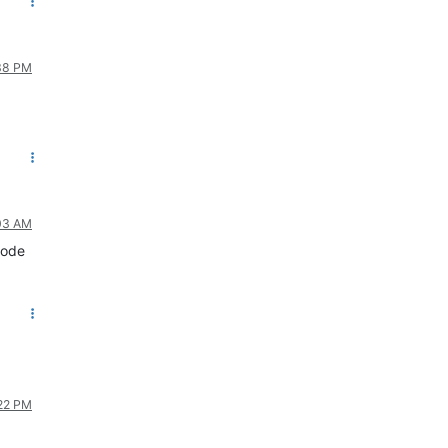
:38 PM
:03 AM
 mode
:22 PM