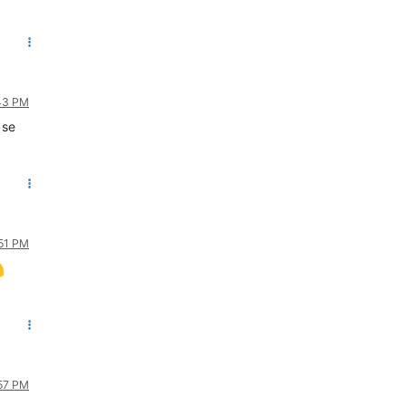
:43 PM
 se
:51 PM
:57 PM