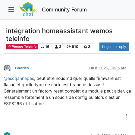
Community Forum
intégration homeassistant wemos
teleinfo
16
3
910
2
Log in to reply
Wemos Teleinfo
Charles
Jun 8, 2026, 10:35 AM
Offline
@
ascqannapes
, peut être nous indiquer quelle firmware est
flashé et quelle type de carte est branché dessus ?
Généralement un factory reset complet du module peut aider, ça
ressemble fortement a un soucis de config ou alors c'est un
ESP8266 et il sature.