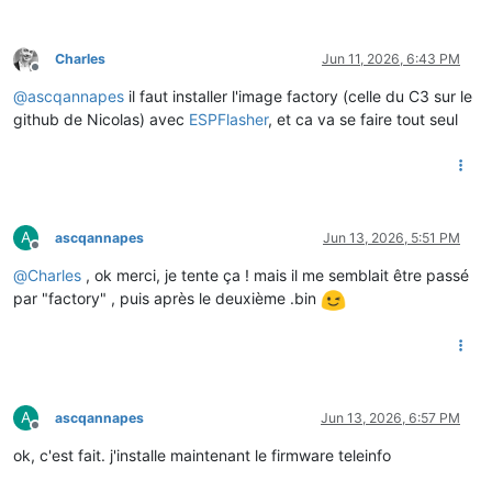
Charles
Jun 11, 2026, 6:43 PM
Offline
@
ascqannapes
il faut installer l'image factory (celle du C3 sur le
github de Nicolas) avec
ESPFlasher
, et ca va se faire tout seul
A
ascqannapes
Jun 13, 2026, 5:51 PM
Offline
@
Charles
, ok merci, je tente ça ! mais il me semblait être passé
par "factory" , puis après le deuxième .bin
A
ascqannapes
Jun 13, 2026, 6:57 PM
Offline
ok, c'est fait. j'installe maintenant le firmware teleinfo