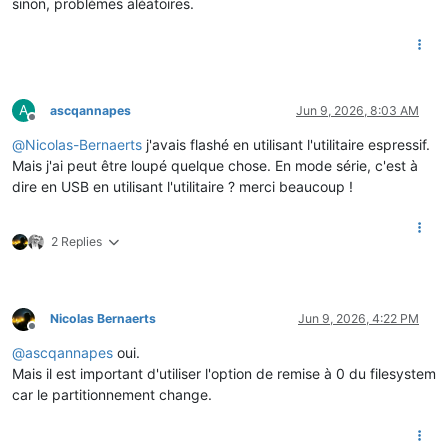
sinon, problèmes aléatoires.
A
ascqannapes
Jun 9, 2026, 8:03 AM
Offline
@
Nicolas-Bernaerts
j'avais flashé en utilisant l'utilitaire espressif.
Mais j'ai peut être loupé quelque chose. En mode série, c'est à
dire en USB en utilisant l'utilitaire ? merci beaucoup !
2 Replies
Nicolas Bernaerts
Jun 9, 2026, 4:22 PM
Offline
@
ascqannapes
oui.
Mais il est important d'utiliser l'option de remise à 0 du filesystem
car le partitionnement change.