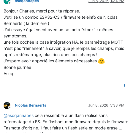
A
ascqannapes
Jun 8, 2026, 1:34 PM
Offline
Bonjour Charles, merci pour ta réponse.
J'utilise un combo ESP32-C3 / firmware teleinfo de Nicolas
Bernaerts ( la dernière )
J'ai essayé également avec un tasmota "stock" : mêmes
symptomes.
une fois cochée la case intégration HA, le paramétrage MQTT
n'est pas "rémanent" à savoir, que je remplis les champs, mais
après redémarrage, plus rien dans ces champs !
J'espère avoir apporté les éléments nécessaires
Bonne journée !
Ascq
Nicolas Bernaerts
Jun 8, 2026, 5:38 PM
Offline
@
ascqannapes
cela ressemble a un flash réalisé sans
reformatage du FS. En flashant mon firmware depuis le firmware
Tasmota d'origine. il faut faire un flash série en mode erase ...