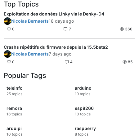
Top Topics
Exploitation des données Linky via le Denky-D4
Nicolas Bernaerts
18 days ago
0
7
360
Crashs répétitifs du firmware depuis la 15.5beta2
Nicolas Bernaerts
7 days ago
0
4
85
Popular Tags
teleinfo
arduino
25
topics
19
topics
remora
esp8266
16
topics
10
topics
arduipi
raspberry
10
topics
8
topics