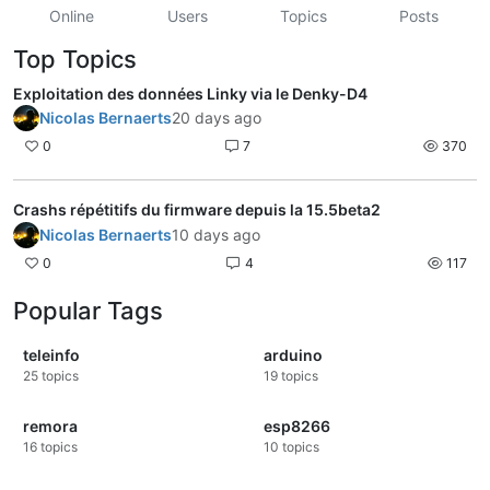
Online
Users
Topics
Posts
Top Topics
Exploitation des données Linky via le Denky-D4
Nicolas Bernaerts
20 days ago
0
7
370
Crashs répétitifs du firmware depuis la 15.5beta2
Nicolas Bernaerts
10 days ago
0
4
117
Popular Tags
teleinfo
arduino
25
topics
19
topics
remora
esp8266
16
topics
10
topics