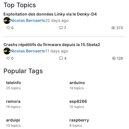
Top Topics
Exploitation des données Linky via le Denky-D4
Nicolas Bernaerts
22 days ago
0
7
373
Crashs répétitifs du firmware depuis la 15.5beta2
Nicolas Bernaerts
11 days ago
0
4
129
Popular Tags
teleinfo
arduino
25
topics
19
topics
remora
esp8266
16
topics
10
topics
arduipi
raspberry
10
topics
8
topics