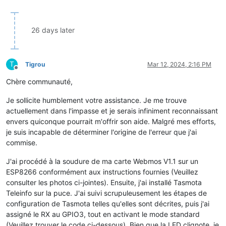
08
:
59
:
23.157
 TIC: Error [ADCO 
031864074148
08
:
59
:
24.192
 MQT: teleinfoC3/SENSOR = {"
Time
":
"2024-02-15T08
09
:
04
:
22.221
 MQT: teleinfoC3/STATE = {"
Time
":
"2024-02-15T09:
09
:
04
:
25.167
 MQT: teleinfoC3/SENSOR = {"
Time
":
"2024-02-15T09
26 days later
09
:
04
:
27.139
 MQT: teleinfoC3/SENSOR = {"
Time
":
"2024-02-15T09
09
:
04
:
28.151
 TIC: Error [BBRHCJW 
005588
MAX 
090
09
:
04
:
29.184
 MQT: teleinfoC3/SENSOR = {"
Time
":
"2024-02-15T09
T
Tigrou
Mar 12, 2024, 2:16 PM
09
:
09
:
27.219
 MQT: teleinfoC3/STATE = {"
Time
":
"2024-02-15T09:
Offline
09
:
09
:
30.165
 MQT: teleinfoC3/SENSOR = {"
Time
":
"2024-02-15T09
Chère communauté,
09
:
09
:
32.128
 MQT: teleinfoC3/SENSOR = {"
Time
":
"2024-02-15T09
09
:
09
:
33.137
 TIC: Error [PTEC HPJBPTARIF 
BBR
Je sollicite humblement votre assistance. Je me trouve
09
:
09
:
34.174
 MQT: teleinfoC3/SENSOR = {"
Time
":
"2024-02-15T09
actuellement dans l'impasse et je serais infiniment reconnaissant
envers quiconque pourrait m'offrir son aide. Malgré mes efforts,
je suis incapable de déterminer l'origine de l'erreur que j'ai
commise.
J'ai procédé à la soudure de ma carte Webmos V1.1 sur un
ESP8266 conformément aux instructions fournies (Veuillez
consulter les photos ci-jointes). Ensuite, j'ai installé Tasmota
Teleinfo sur la puce. J'ai suivi scrupuleusement les étapes de
configuration de Tasmota telles qu'elles sont décrites, puis j'ai
assigné le RX au GPIO3, tout en activant le mode standard
(Veuillez trouver le code ci-dessous). Bien que la LED clignote, je