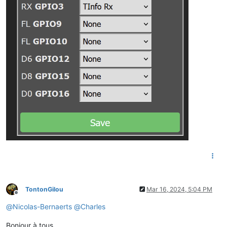
TontonGilou
Mar 16, 2024, 5:04 PM
Offline
@
Nicolas-Bernaerts
@
Charles
Bonjour à tous.