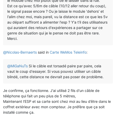
le module chez moi plutôt que de le laisser dans la rue.
Est ce qu'avec 5/6m de câble (10/12 aller retour du coup),
le signal passe encore ? Ou je laisse le module 'dehors' et
l'alim chez moi, mais pareil, vu la distance est ce que les 5v
au départ suffiront a alimenter l'esp ? Y'a t'il des utilisateurs
qui auraient des retours d'expériences a partager sur ce
genre de situation qui je le pense ne doit pas être rare.
Merci.
@
Nicolas-Bernaerts
said in
Carte WeMos Teleinfo
:
@
MiGaNuTs
Si le câble est torsadé paire par paire, cela
vaut le coup d'essayer. Si vous pouvez utiliser un câble
blindé, cette distance ne devrait pas poser de problème.
Je confirme, ça fonctionne. J'ai utilisé 2 fils d'un câble de
téléphone qui fait un peu plus de 5 mètres,
Maintenant l'ESP et sa carte sont chez moi au lieu d’être dans le
coffret extérieur avec mon compteur. Je préfère que ça soit
installé comme ça.