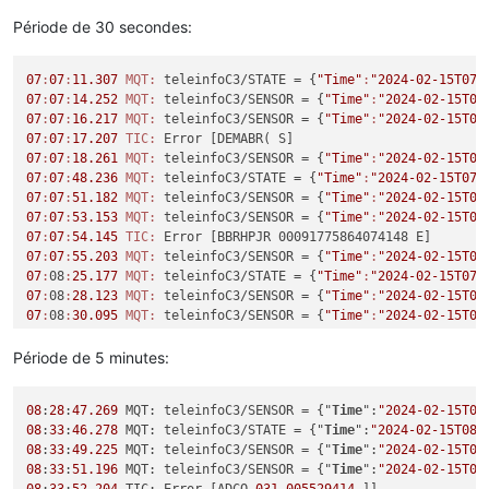
Période de 30 secondes:
07
:
07
:
11.307
MQT:
 teleinfoC3/STATE = {
"Time"
:
"2024-02-15T07:
07
:
07
:
14.252
MQT:
 teleinfoC3/SENSOR = {
"Time"
:
"2024-02-15T07
07
:
07
:
16.217
MQT:
 teleinfoC3/SENSOR = {
"Time"
:
"2024-02-15T07
07
:
07
:
17.207
TIC:
07
:
07
:
18.261
MQT:
 teleinfoC3/SENSOR = {
"Time"
:
"2024-02-15T07
07
:
07
:
48.236
MQT:
 teleinfoC3/STATE = {
"Time"
:
"2024-02-15T07:
07
:
07
:
51.182
MQT:
 teleinfoC3/SENSOR = {
"Time"
:
"2024-02-15T07
07
:
07
:
53.153
MQT:
 teleinfoC3/SENSOR = {
"Time"
:
"2024-02-15T07
07
:
07
:
54.145
TIC:
07
:
07
:
55.203
MQT:
 teleinfoC3/SENSOR = {
"Time"
:
"2024-02-15T07
07
:
08
:
25.177
MQT:
 teleinfoC3/STATE = {
"Time"
:
"2024-02-15T07:
07
:
08
:
28.123
MQT:
 teleinfoC3/SENSOR = {
"Time"
:
"2024-02-15T07
07
:
08
:
30.095
MQT:
 teleinfoC3/SENSOR = {
"Time"
:
"2024-02-15T07
07
:
08
:
31.086
TIC:
07
:
08
:
32.140
MQT:
 teleinfoC3/SENSOR = {
"Time"
:
"2024-02-15T07
Période de 5 minutes:
07
:
09
:
01
.
127
MQT:
 teleinfoC3/STATE = {
"Time"
:
"2024-02-15T07:
07
:
09
:
04
.
073
MQT:
 teleinfoC3/SENSOR = {
"Time"
:
"2024-02-15T07
08
:
28
:
47.269
 MQT: teleinfoC3/SENSOR = {"
Time
":
"2024-02-15T08
07
:
09
:
06
.
044
MQT:
 teleinfoC3/SENSOR = {
"Time"
:
"2024-02-15T07
08
:
33
:
46.278
 MQT: teleinfoC3/STATE = {"
Time
":
"2024-02-15T08:
07
:
09
:
07
.
036
TIC:
08
:
33
:
49.225
 MQT: teleinfoC3/SENSOR = {"
Time
":
"2024-02-15T08
07
:
09
:
08.095 
MQT:
 teleinfoC3/SENSOR = {
"Time"
:
"2024-02-15T07
08
:
33
:
51.196
 MQT: teleinfoC3/SENSOR = {"
Time
":
"2024-02-15T08
07
:
09
:
12.031
TIC:
 Error [MOTDETAT 
000000
529414
08
:
33
:
52.204
 TIC: Error [ADCO 
031
005529414