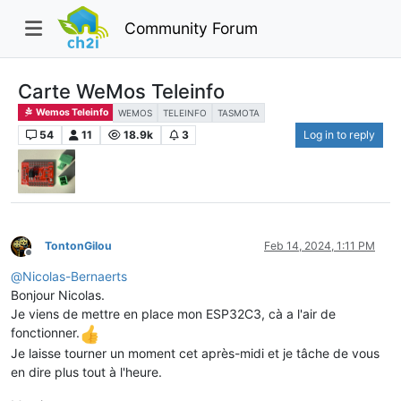
Community Forum
Carte WeMos Teleinfo
Wemos Teleinfo
WEMOS
TELEINFO
TASMOTA
54
11
18.9k
3
Log in to reply
TontonGilou
Feb 14, 2024, 1:11 PM
Offline
@
Nicolas-Bernaerts
Bonjour Nicolas.
Je viens de mettre en place mon ESP32C3, cà a l'air de
fonctionner.
Je laisse tourner un moment cet après-midi et je tâche de vous
en dire plus tout à l'heure.