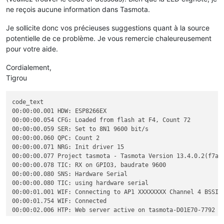
ne reçois aucune information dans Tasmota.
Je sollicite donc vos précieuses suggestions quant à la source
potentielle de ce problème. Je vous remercie chaleureusement
pour votre aide.
Cordialement,
Tigrou
code_text

00:00:00.001 HDW: ESP8266EX

00:00:00.054 CFG: Loaded from flash at F4, Count 72

00:00:00.059 SER: Set to 8N1 9600 bit/s

00:00:00.060 QPC: Count 2

00:00:00.071 NRG: Init driver 15

00:00:00.077 Project tasmota - Tasmota Version 13.4.0.2(f7ae6
00:00:00.078 TIC: RX on GPIO3, baudrate 9600

00:00:00.080 SNS: Hardware Serial

00:00:00.080 TIC: using hardware serial

00:00:01.001 WIF: Connecting to AP1 XXXXXXXX Channel 4 BSSId
00:00:01.754 WIF: Connected

00:00:02.006 HTP: Web server active on tasmota-D01E70-7792 wi
00:00:09.285 MQT: Attempting connection...
