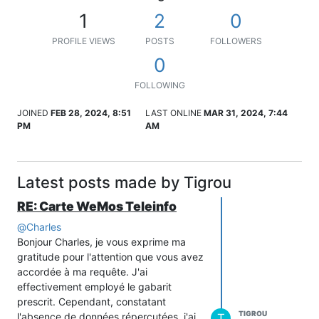
1
2
0
PROFILE VIEWS
POSTS
FOLLOWERS
0
FOLLOWING
JOINED
FEB 28, 2024, 8:51
LAST ONLINE
MAR 31, 2024, 7:44
PM
AM
Latest posts made by Tigrou
RE: Carte WeMos Teleinfo
@
Charles
Bonjour Charles, je vous exprime ma
gratitude pour l'attention que vous avez
accordée à ma requête. J'ai
effectivement employé le gabarit
prescrit. Cependant, constatant
TIGROU
l'absence de données répercutées, j'ai
T