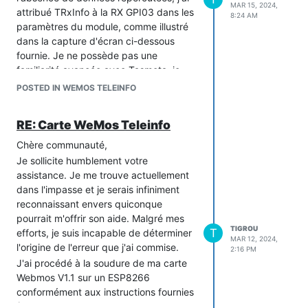
MAR 15, 2024,
attribué TRxInfo à la RX GPI03 dans les
8:24 AM
paramètres du module, comme illustré
dans la capture d'écran ci-dessous
fournie. Je ne possède pas une
familiarité avancée avec Tasmota, je
sollicite donc votre indulgence en cas
POSTED IN WEMOS TELEINFO
d'erreurs éventuelles. Je m'efforce
toujours de localiser les anomalies par
RE: Carte WeMos Teleinfo
moi-même avant de solliciter de
l'assistance, cependant, je me trouve
Chère communauté,
actuellement dans l'impasse...
Je sollicite humblement votre
assistance. Je me trouve actuellement
dans l'impasse et je serais infiniment
reconnaissant envers quiconque
pourrait m'offrir son aide. Malgré mes
TIGROU
T
efforts, je suis incapable de déterminer
MAR 12, 2024,
l'origine de l'erreur que j'ai commise.
2:16 PM
J'ai procédé à la soudure de ma carte
Webmos V1.1 sur un ESP8266
conformément aux instructions fournies
(Veuillez consulter les photos ci-jointes).