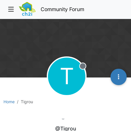
Community Forum
T
Offline
Home
Tigrou
Tigrou
@Tigrou