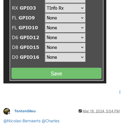
TontonGilou
Mar 16, 2024, 5:04 PM
Offline
@
Nicolas-Bernaerts
@
Charles