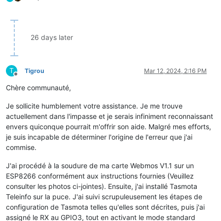
08
:
59
:
23.157
 TIC: Error [ADCO 
031864074148
08
:
59
:
24.192
 MQT: teleinfoC3/SENSOR = {"
Time
":
"2024-02-15T08
09
:
04
:
22.221
 MQT: teleinfoC3/STATE = {"
Time
":
"2024-02-15T09:
09
:
04
:
25.167
 MQT: teleinfoC3/SENSOR = {"
Time
":
"2024-02-15T09
26 days later
09
:
04
:
27.139
 MQT: teleinfoC3/SENSOR = {"
Time
":
"2024-02-15T09
09
:
04
:
28.151
 TIC: Error [BBRHCJW 
005588
MAX 
090
09
:
04
:
29.184
 MQT: teleinfoC3/SENSOR = {"
Time
":
"2024-02-15T09
T
Tigrou
Mar 12, 2024, 2:16 PM
09
:
09
:
27.219
 MQT: teleinfoC3/STATE = {"
Time
":
"2024-02-15T09:
Offline
09
:
09
:
30.165
 MQT: teleinfoC3/SENSOR = {"
Time
":
"2024-02-15T09
Chère communauté,
09
:
09
:
32.128
 MQT: teleinfoC3/SENSOR = {"
Time
":
"2024-02-15T09
09
:
09
:
33.137
 TIC: Error [PTEC HPJBPTARIF 
BBR
Je sollicite humblement votre assistance. Je me trouve
09
:
09
:
34.174
 MQT: teleinfoC3/SENSOR = {"
Time
":
"2024-02-15T09
actuellement dans l'impasse et je serais infiniment reconnaissant
envers quiconque pourrait m'offrir son aide. Malgré mes efforts,
je suis incapable de déterminer l'origine de l'erreur que j'ai
commise.
J'ai procédé à la soudure de ma carte Webmos V1.1 sur un
ESP8266 conformément aux instructions fournies (Veuillez
consulter les photos ci-jointes). Ensuite, j'ai installé Tasmota
Teleinfo sur la puce. J'ai suivi scrupuleusement les étapes de
configuration de Tasmota telles qu'elles sont décrites, puis j'ai
assigné le RX au GPIO3, tout en activant le mode standard