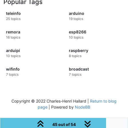
Popular Tags
teleinfo
arduino
25
topics
19
topics
remora
esp8266
16
topics
10
topics
arduipi
raspberry
10
topics
8
topics
wifinfo
broadcast
7
topics
7
topics
Copyright © 2022 Charles-Henri Hallard |
Return to blog
page
| Powered by
NodeBB
45 out of 54