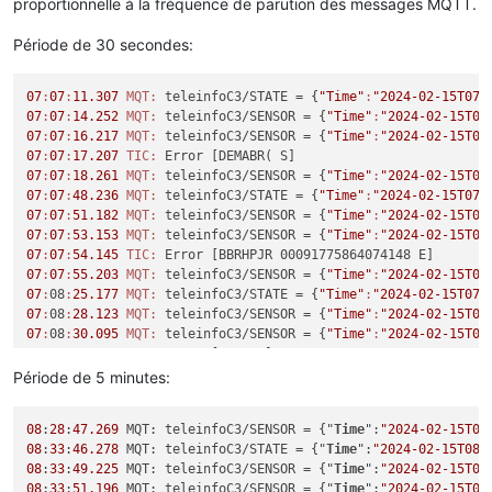
proportionnelle à la fréquence de parution des messages MQTT.
Période de 30 secondes:
07
:
07
:
11.307
MQT:
 teleinfoC3/STATE = {
"Time"
:
"2024-02-15T07:
07
:
07
:
14.252
MQT:
 teleinfoC3/SENSOR = {
"Time"
:
"2024-02-15T07
07
:
07
:
16.217
MQT:
 teleinfoC3/SENSOR = {
"Time"
:
"2024-02-15T07
07
:
07
:
17.207
TIC:
07
:
07
:
18.261
MQT:
 teleinfoC3/SENSOR = {
"Time"
:
"2024-02-15T07
07
:
07
:
48.236
MQT:
 teleinfoC3/STATE = {
"Time"
:
"2024-02-15T07:
07
:
07
:
51.182
MQT:
 teleinfoC3/SENSOR = {
"Time"
:
"2024-02-15T07
07
:
07
:
53.153
MQT:
 teleinfoC3/SENSOR = {
"Time"
:
"2024-02-15T07
07
:
07
:
54.145
TIC:
07
:
07
:
55.203
MQT:
 teleinfoC3/SENSOR = {
"Time"
:
"2024-02-15T07
07
:
08
:
25.177
MQT:
 teleinfoC3/STATE = {
"Time"
:
"2024-02-15T07:
07
:
08
:
28.123
MQT:
 teleinfoC3/SENSOR = {
"Time"
:
"2024-02-15T07
07
:
08
:
30.095
MQT:
 teleinfoC3/SENSOR = {
"Time"
:
"2024-02-15T07
07
:
08
:
31.086
TIC:
07
:
08
:
32.140
MQT:
 teleinfoC3/SENSOR = {
"Time"
:
"2024-02-15T07
Période de 5 minutes:
07
:
09
:
01
.
127
MQT:
 teleinfoC3/STATE = {
"Time"
:
"2024-02-15T07:
07
:
09
:
04
.
073
MQT:
 teleinfoC3/SENSOR = {
"Time"
:
"2024-02-15T07
08
:
28
:
47.269
 MQT: teleinfoC3/SENSOR = {"
Time
":
"2024-02-15T08
07
:
09
:
06
.
044
MQT:
 teleinfoC3/SENSOR = {
"Time"
:
"2024-02-15T07
08
:
33
:
46.278
 MQT: teleinfoC3/STATE = {"
Time
":
"2024-02-15T08:
07
:
09
:
07
.
036
TIC:
08
:
33
:
49.225
 MQT: teleinfoC3/SENSOR = {"
Time
":
"2024-02-15T08
07
:
09
:
08.095 
MQT:
 teleinfoC3/SENSOR = {
"Time"
:
"2024-02-15T07
08
:
33
:
51.196
 MQT: teleinfoC3/SENSOR = {"
Time
":
"2024-02-15T08