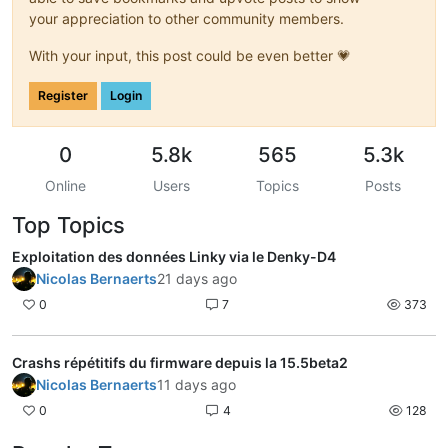
your appreciation to other community members.
With your input, this post could be even better 💗
Register
Login
0
5.8k
565
5.3k
Online
Users
Topics
Posts
Top Topics
Exploitation des données Linky via le Denky-D4
Nicolas Bernaerts
21 days ago
0
7
373
Crashs répétitifs du firmware depuis la 15.5beta2
Nicolas Bernaerts
11 days ago
0
4
128