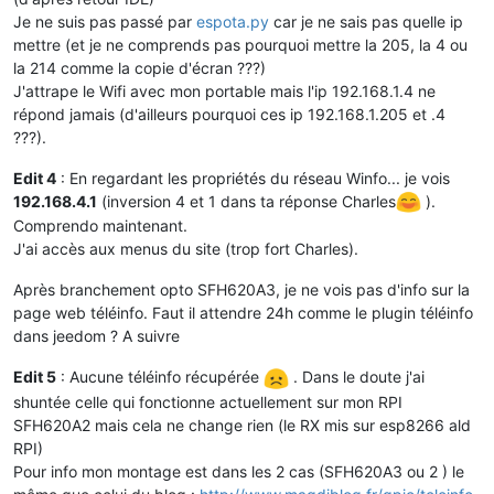
Je ne suis pas passé par
espota.py
car je ne sais pas quelle ip
mettre (et je ne comprends pas pourquoi mettre la 205, la 4 ou
la 214 comme la copie d'écran ???)
J'attrape le Wifi avec mon portable mais l'ip 192.168.1.4 ne
répond jamais (d'ailleurs pourquoi ces ip 192.168.1.205 et .4
???).
Edit 4
: En regardant les propriétés du réseau Winfo... je vois
192.168.4.1
(inversion 4 et 1 dans ta réponse Charles
).
Comprendo maintenant.
J'ai accès aux menus du site (trop fort Charles).
Après branchement opto SFH620A3, je ne vois pas d'info sur la
page web téléinfo. Faut il attendre 24h comme le plugin téléinfo
dans jeedom ? A suivre
Edit 5
: Aucune téléinfo récupérée
. Dans le doute j'ai
shuntée celle qui fonctionne actuellement sur mon RPI
SFH620A2 mais cela ne change rien (le RX mis sur esp8266 ald
RPI)
Pour info mon montage est dans les 2 cas (SFH620A3 ou 2 ) le