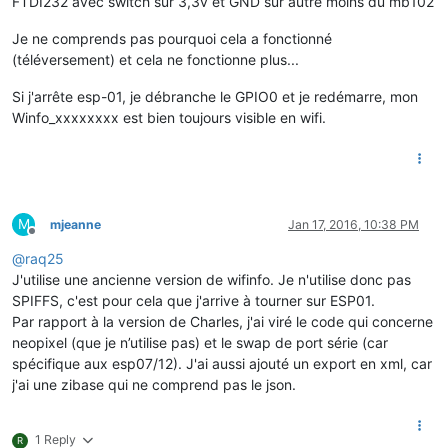
FTDI232 avec switch sur 3,3v et GND sur autre moins du mb102
Je ne comprends pas pourquoi cela a fonctionné
(téléversement) et cela ne fonctionne plus...
Si j'arrête esp-01, je débranche le GPIO0 et je redémarre, mon
Winfo_xxxxxxxx est bien toujours visible en wifi.
M
mjeanne
Jan 17, 2016, 10:38 PM
Offline
@
raq25
J'utilise une ancienne version de wifinfo. Je n'utilise donc pas
SPIFFS, c'est pour cela que j'arrive à tourner sur ESP01.
Par rapport à la version de Charles, j'ai viré le code qui concerne
neopixel (que je n’utilise pas) et le swap de port série (car
spécifique aux esp07/12). J'ai aussi ajouté un export en xml, car
j'ai une zibase qui ne comprend pas le json.
1 Reply
R