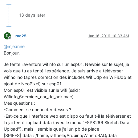
13 days later
R
raq25
Jan 16, 2016, 10:33 AM
Offline
@
mjeanne
Bonjour,
Je tente l'aventure wifinfo sur un esp01. Newbie sur le sujet, je
vois que tu as tenté l'expérience. Je suis arrivé a téléverser
wifino.ino (après correction des includes WifiUdp en WiFiUdp et
ajout de NeoPixel) sur esp01.
Mon esp01 est visible sur le wifi (ssid :
Wifinfo_6derniers_car_de_adr mac).
Mes questions :
-Comment se connecter dessus ?
-Est-ce que l'interface web est dispo ou faut t-il la téléverser et
la jai tenté l'upload data (avec le menu "ESP8266 Sketch Data
Upload"), mais il semble que j'ai un pb de place :
[SPIFFS] data : /home/raffaele/Arduino/WifinfoRAQ/data