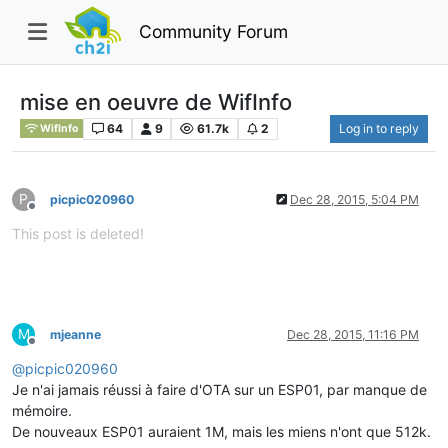
Community Forum
mise en oeuvre de WifInfo
64
9
61.7k
2
Log in to reply
WifInfo
P
picpic020960
Dec 28, 2015, 5:04 PM
Offline
This post is deleted!
M
mjeanne
Dec 28, 2015, 11:16 PM
Offline
@
picpic020960
Je n'ai jamais réussi à faire d'OTA sur un ESP01, par manque de
mémoire.
De nouveaux ESP01 auraient 1M, mais les miens n'ont que 512k.