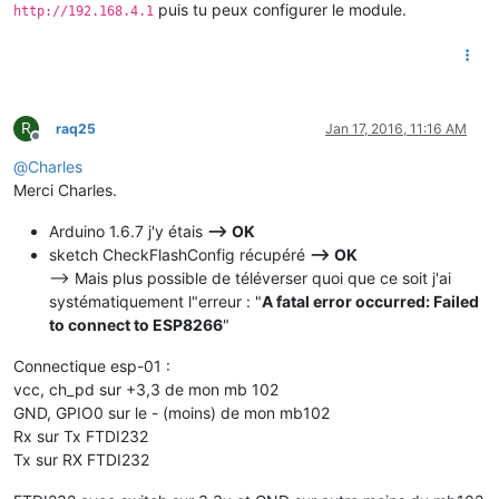
puis tu peux configurer le module.
http://192.168.4.1
R
raq25
Jan 17, 2016, 11:16 AM
Offline
@
Charles
Merci Charles.
Arduino 1.6.7 j'y étais
--> OK
sketch CheckFlashConfig récupéré
--> OK
--> Mais plus possible de téléverser quoi que ce soit j'ai
systématiquement l"erreur : "
A fatal error occurred: Failed
to connect to ESP8266
"
Connectique esp-01 :
vcc, ch_pd sur +3,3 de mon mb 102
GND, GPIO0 sur le - (moins) de mon mb102
Rx sur Tx FTDI232
Tx sur RX FTDI232