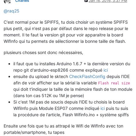
Charles
Jan 16, 2016, 3:37 PM
Offline
@
raq25
C'est normal pour le SPIFFS, tu dois choisir un système SPIFFS
plus petit, qui n'est pas par défaut dans le repo release pour le
moment. Il te faut la version git pour voir apparaitre la board
WifInfo qui tu permets de sélectionner la bonne taille de flash.
plusieurs choses sont donc nécessaires,
il faut que tu installes Arduino 1.6.7 + la dernière version du
repo git d'arduino-esp8266 comme expliqué
ici
ensuite du upload le sktech
CheckFlashConfig
depuis l'IDE
afin de voir afficher sur la sérial la variable
Flash real size
qui doit t'indiquer la taille de la mémoire flash de ton module
(dans ton cas 512K ou 1M je pense)
Si c'est 1M pas de soucis depuis l'IDE tu choisis la board
WifiInfo puis Module ESP07 comme indiqué
ici
puis tu suis
la procédure de l'article, Flash Wifinfo.ino + système spiffs
Ensuite une fois que tu as attrapé le Wifi de WifInfo avec ton
portable/smartphone, tu tapes