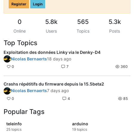
Register
Login
0
5.8k
565
5.3k
Online
Users
Topics
Posts
Top Topics
Exploitation des données Linky via le Denky-D4
Nicolas Bernaerts
18 days ago
0
7
360
Crashs répétitifs du firmware depuis la 15.5beta2
Nicolas Bernaerts
7 days ago
0
4
85
Popular Tags
teleinfo
arduino
25
topics
19
topics