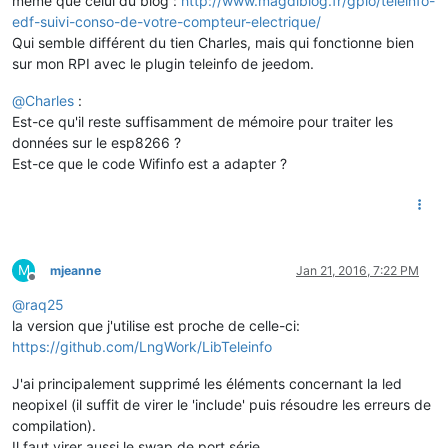
même que celui du blog :
http://www.magdiblog.fr/gpio/teleinfo-
edf-suivi-conso-de-votre-compteur-electrique/
Qui semble différent du tien Charles, mais qui fonctionne bien
sur mon RPI avec le plugin teleinfo de jeedom.
@
Charles
:
Est-ce qu'il reste suffisamment de mémoire pour traiter les
données sur le esp8266 ?
Est-ce que le code Wifinfo est a adapter ?
M
mjeanne
Jan 21, 2016, 7:22 PM
Offline
@
raq25
la version que j'utilise est proche de celle-ci:
https://github.com/LngWork/LibTeleinfo
J'ai principalement supprimé les éléments concernant la led
neopixel (il suffit de virer le 'include' puis résoudre les erreurs de
compilation).
Il faut virer aussi le swap de port série.