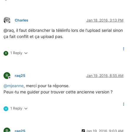
Charles
Jan 18, 2016, 3:13 PM
Offline
@raq, il faut débrancher la téléinfo lors de l'upload serial sinon
ça fait conflit et ça upload pas.
1 Reply
R
R
raq25
Jan 19, 2016, 8:55 AM
Offline
@
mjeanne
, merci pour ta réponse.
Peux-tu me guider pour trouver cette ancienne version ?
1 Reply
M
R
raq25
Jan 19, 2016, 9:03 AM