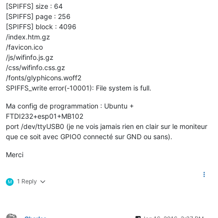
[SPIFFS] size : 64
[SPIFFS] page : 256
[SPIFFS] block : 4096
/index.htm.gz
/favicon.ico
/js/wifinfo.js.gz
/css/wifinfo.css.gz
/fonts/glyphicons.woff2
SPIFFS_write error(-10001): File system is full.
Ma config de programmation : Ubuntu +
FTDI232+esp01+MB102
port /dev/ttyUSB0 (je ne vois jamais rien en clair sur le moniteur
que ce soit avec GPIO0 connecté sur GND ou sans).
Merci
1 Reply
M