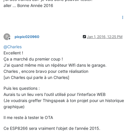
delay
(
5000
);

aller ... Bonne Année 2016
P
picpic020960
Jan 1, 2016, 12:25 PM
Offline
@
Charles
Excellent !
Ça a marché du premier coup !
J'ai quand même mis un répéteur Wifi dans le garage.
Charles , encore bravo pour cette réalisation
[un Charles qui parle à un Charles]
Puis les questions :
Aurais tu un lieu vers l'outil utilisé pour l'interface WEB
(Je voudrais greffer Thingspeak à ton projet pour un historique
graphique)
Il me reste à tester le OTA
Ce ESP8266 sera vraiment l'objet de l'année 2015.