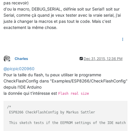
pas recevoir)
d'ou la macro, DEBUG_SERIAL, définie soit sur Serial1 soit sur
Serial, comme çà quand je veux tester avec la vraie serial, j'ai
juste à changer la macros et pas tout le code. Mais c'est
exactement la même chose.
Charles
Dec 31, 2015, 12:36 PM
Offline
@
picpic020960
Pour la taille du flash, tu peux utiliser le programme
CheckFlashConfig dans "Examples/ESP8266/CheckFlashConfig"
depuis l'IDE Arduino
la donnée qui t’intéresse est
Flash real size
/* 

 ESP8266 CheckFlashConfig by Markus Sattler

 This sketch tests if the EEPROM settings of the IDE match to