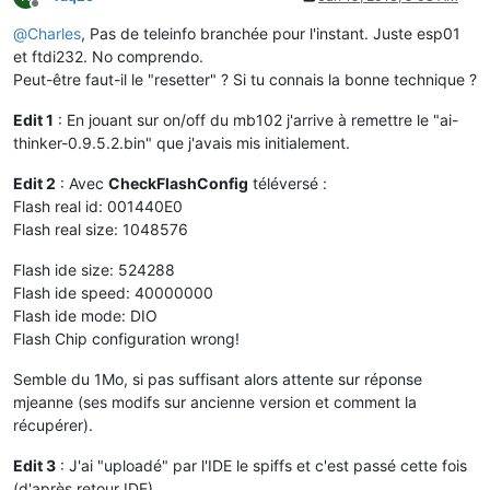
Offline
@
Charles
, Pas de teleinfo branchée pour l'instant. Juste esp01
et ftdi232. No comprendo.
Peut-être faut-il le "resetter" ? Si tu connais la bonne technique ?
Edit 1
: En jouant sur on/off du mb102 j'arrive à remettre le "ai-
thinker-0.9.5.2.bin" que j'avais mis initialement.
Edit 2
: Avec
CheckFlashConfig
téléversé :
Flash real id: 001440E0
Flash real size: 1048576
Flash ide size: 524288
Flash ide speed: 40000000
Flash ide mode: DIO
Flash Chip configuration wrong!
Semble du 1Mo, si pas suffisant alors attente sur réponse
mjeanne (ses modifs sur ancienne version et comment la
récupérer).
Edit 3
: J'ai "uploadé" par l'IDE le spiffs et c'est passé cette fois
(d'après retour IDE)