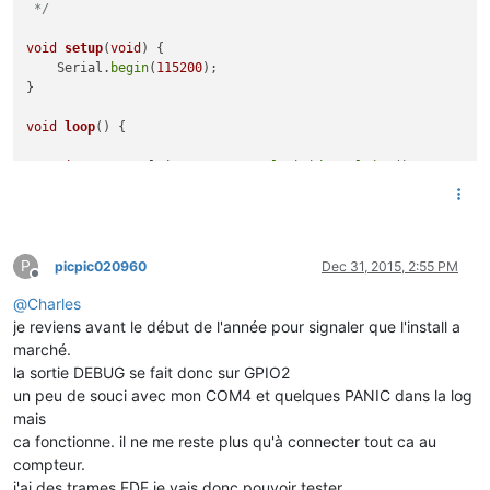
 */
void
setup
(
void
)
{

    Serial.
begin
(
115200
);

}

void
loop
()
{

uint32_t
 realSize = ESP.
getFlashChipRealSize
();

uint32_t
 ideSize = ESP.
getFlashChipSize
();

    FlashMode_t ideMode = ESP.
getFlashChipMode
();

    Serial.
printf
(
"Flash real id:   %08X\n"
, ESP.
getFlashChi
P
    Serial.
printf
(
"Flash real size: %u\n\n"
, realSize);

picpic020960
Dec 31, 2015, 2:55 PM
Offline
@
Charles
    Serial.
printf
(
"Flash ide  size: %u\n"
, ideSize);

    Serial.
printf
(
"Flash ide speed: %u\n"
, ESP.
getFlashChipS
je reviens avant le début de l'année pour signaler que l'install a
    Serial.
printf
(
"Flash ide mode:  %s\n"
, (ideMode == FM_QI
marché.
la sortie DEBUG se fait donc sur GPIO2
if
(ideSize != realSize) {

un peu de souci avec mon COM4 et quelques PANIC dans la log
        Serial.
println
(
"Flash Chip configuration wrong!\n"
);

mais
    } 
else
 {

ca fonctionne. il ne me reste plus qu'à connecter tout ca au
        Serial.
println
(
"Flash Chip configuration ok.\n"
);

    }

compteur.
j'ai des trames EDF je vais donc pouvoir tester.