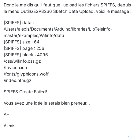
Donc je me dis qu'il faut que j'upload les fichiers SPIFFS, depuis
le menu Outils/ESP8266 Sketch Data Upload, voici le message :
[SPIFFS] data :
/Users/alexis/Documents/Arduino/libraries/LibTeleinfo-
master/examples/Wifinfo/data
[SPIFFS] size : 64
[SPIFFS] page : 256
[SPIFFS] block : 4096
/css/wifinfo.css.gz
/favicon.ico
/fonts/glyphicons.woff
/index.htm.gz
SPIFFS Create Failed!
Vous avez une idée je serais bien preneur...
A+
Alexis