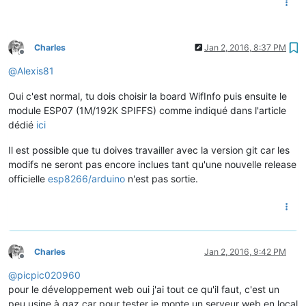
Charles
Jan 2, 2016, 8:37 PM
Offline
@
Alexis81
Oui c'est normal, tu dois choisir la board WifInfo puis ensuite le
module ESP07 (1M/192K SPIFFS) comme indiqué dans l'article
dédié
ici
Il est possible que tu doives travailler avec la version git car les
modifs ne seront pas encore inclues tant qu'une nouvelle release
officielle
esp8266/arduino
n'est pas sortie.
Charles
Jan 2, 2016, 9:42 PM
Offline
@
picpic020960
pour le développement web oui j'ai tout ce qu'il faut, c'est un
peu usine à gaz car pour tester je monte un serveur web en local