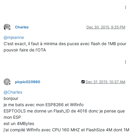
Charles
Dec 30, 2015, 9:35 PM
Offline
@
mjeanne
C'est exact, il faut à minima des puces avec flash de 1MB pour
pouvoir faire de l'OTA
P
picpic020960
Dec 31, 2015, 10:37 AM
Offline
@
Charles
bonjour
je me bats avec mon ESP8266 et Wifinfo
ESPTOOLS me donne un Flash_ID de 4016 donc je pense que
mon ESP
est un 4MBytes
j'ai compilé WifInfo avec CPU 160 MHZ et FlashSize 4M dont 1M