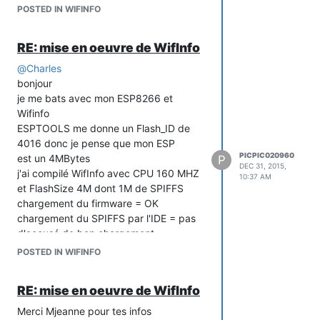
POSTED IN WIFINFO
RE: mise en oeuvre de WifInfo
@
Charles
bonjour
je me bats avec mon ESP8266 et
Wifinfo
ESPTOOLS me donne un Flash_ID de
4016 donc je pense que mon ESP
PICPIC020960
est un 4MBytes
P
DEC 31, 2015,
j'ai compilé WifInfo avec CPU 160 MHZ
10:37 AM
et FlashSize 4M dont 1M de SPIFFS
chargement du firmware = OK
chargement du SPIFFS par l'IDE = pas
d'accusé de bon chargement
lancement de WiFinfo , j'obtiens des
POSTED IN WIFINFO
gribouillis sur mon port COM4 même
avec 115200 b
RE: mise en oeuvre de WifInfo
je vais faire d'autres tests mais j'ai une
question :
Merci Mjeanne pour tes infos