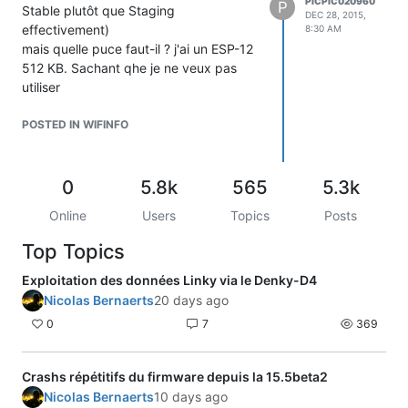
PICPIC020960
P
Stable plutôt que Staging
DEC 28, 2015,
effectivement)
8:30 AM
mais quelle puce faut-il ? j'ai un ESP-12
512 KB. Sachant qhe je ne veux pas
utiliser
l'OTA est-ce que ca suffirait ? ( dans les
screenshoot de l'onglet SYSTEME
POSTED IN WIFINFO
on voit Flassh Size 4096 KB , Firmware
Size 319 BK , Free Size 704 KB (?) )
0
5.8k
565
5.3k
NB : firmware(319KB) + data
(9+2+55+18+23+22=127KB) = 446 KB
Online
Users
Topics
Posts
< 512KB
-2- je pense qu'il faut charger le
Top Topics
sketche mais aussi le répertoire DATA
Exploitation des données Linky via le Denky-D4
qui contient
Nicolas Bernaerts
20 days ago
du js. Mais comment ? avec quelle
arborescence ?
0
7
369
-3- si je veux modifier l'interface ou
trouver les sources ?
Crashs répétitifs du firmware depuis la 15.5beta2
Merci de votre aide.
Nicolas Bernaerts
10 days ago
PS : ca fait plaisir de dialogier en