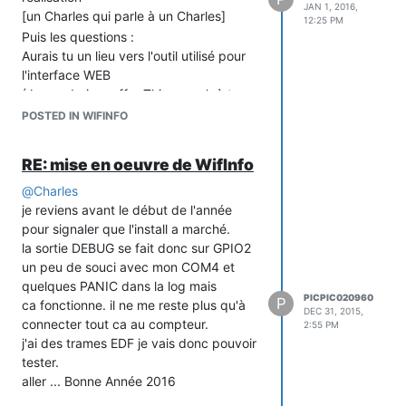
JAN 1, 2016,
[un Charles qui parle à un Charles]
12:25 PM
Puis les questions :
Aurais tu un lieu vers l'outil utilisé pour
l'interface WEB
(Je voudrais greffer Thingspeak à ton
projet pour un historique graphique)
POSTED IN WIFINFO
Il me reste à tester le OTA
Ce ESP8266 sera vraiment l'objet de
RE: mise en oeuvre de WifInfo
l'année 2015.
@
Charles
Édit : emoncms répond bien à ce que je
je reviens avant le début de l'année
cherche.
pour signaler que l'install a marché.
Mais je suis quand même intéressé par
la sortie DEBUG se fait donc sur GPIO2
un lien
un peu de souci avec mon COM4 et
quelques PANIC dans la log mais
PICPIC020960
P
ca fonctionne. il ne me reste plus qu'à
DEC 31, 2015,
connecter tout ca au compteur.
2:55 PM
j'ai des trames EDF je vais donc pouvoir
tester.
aller ... Bonne Année 2016