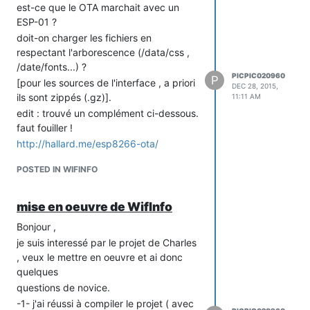
quel est le rôle de 'DEBUG_SERAIL.' par
est-ce que le OTA marchait avec un
rapport à 'Serial.' que l'on rencontre
ESP-01 ?
d'habitude ?
doit-on charger les fichiers en
merci
respectant l'arborescence (/data/css ,
et à l'année prochaine !
/date/fonts...) ?
PICPIC020960
P
[pour les sources de l'interface , a priori
DEC 28, 2015,
ils sont zippés (.gz)].
11:11 AM
edit : trouvé un complément ci-dessous.
faut fouiller !
http://hallard.me/esp8266-ota/
POSTED IN WIFINFO
mise en oeuvre de WifInfo
Bonjour ,
je suis interessé par le projet de Charles
, veux le mettre en oeuvre et ai donc
quelques
questions de novice.
-1- j'ai réussi à compiler le projet ( avec