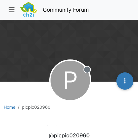
Community Forum
P
Offline
Home
picpic020960
picpic020960
@picpic020960