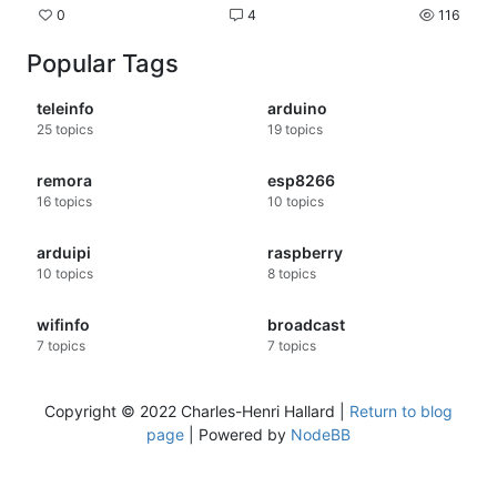
francais sur le ESP8266
0
4
116
Popular Tags
teleinfo
arduino
25
topics
19
topics
remora
esp8266
16
topics
10
topics
arduipi
raspberry
10
topics
8
topics
wifinfo
broadcast
7
topics
7
topics
Copyright © 2022 Charles-Henri Hallard |
Return to blog
page
| Powered by
NodeBB