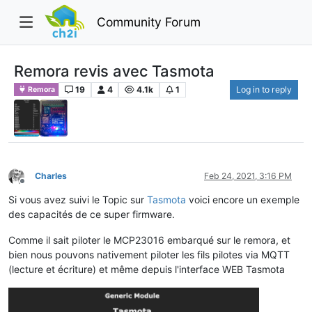
Community Forum
Remora revis avec Tasmota
19
4
4.1k
1
Log in to reply
Remora
Charles
Feb 24, 2021, 3:16 PM
Offline
Si vous avez suivi le Topic sur
Tasmota
voici encore un exemple
des capacités de ce super firmware.
Comme il sait piloter le MCP23016 embarqué sur le remora, et
bien nous pouvons nativement piloter les fils pilotes via MQTT
(lecture et écriture) et même depuis l'interface WEB Tasmota