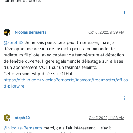
surement d'autres).
Nicolas Bernaerts
Oct 6, 2022, 9:39 PM
Offline
@
steph32
Je ne sais pas si cela peut t'intéresser, mais j'ai
développé une version de tasmota pour la commande de
radiateurs fil pilote, avec capteur de température et détection
de fenêtre ouverte. Il gère également le délestage sur la base
d'un abonnement MQTT sur un tasmota teleinfo.
Cette version est publiée sur GitHub.
https://github.com/NicolasBernaerts/tasmota/tree/master/offloa
d-pilotwire
S
steph32
Oct 7, 2022, 11:18 AM
Offline
@
Nicolas-Bernaerts
merci, ça a l'air intéressant. Il s'agit