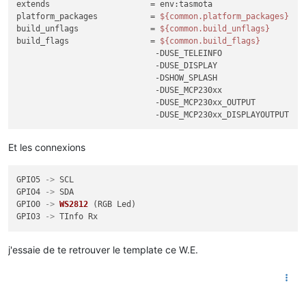
extends
platform_packages
           = 
${common.platform_packages}
build_unflags
               = 
${common.build_unflags}
build_flags
                 = 
${common.build_flags}
                             -DUSE_TELEINFO

                             -DUSE_DISPLAY

                             -DSHOW_SPLASH

                             -DUSE_MCP230xx

                             -DUSE_MCP230xx_OUTPUT

Et les connexions
GPIO5 
->
 SCL

GPIO4 
->
 SDA

GPIO0 
->
WS2812
 (RGB Led)

GPIO3 
->
j'essaie de te retrouver le template ce W.E.