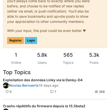
you'll always come back to exactly where you were
before, and choose to be notified of new replies
(either via email, or push notification). You'll also be
able to save bookmarks and upvote posts to show
your appreciation to other community members.
With your input, this post could be even better 💗
Register
Login
1
5.8k
565
5.3k
Online
Users
Topics
Posts
Top Topics
Exploitation des données Linky via le Denky-D4
Nicolas Bernaerts
19 days ago
0
7
368
Crashs répétitifs du firmware depuis la 15.5beta2