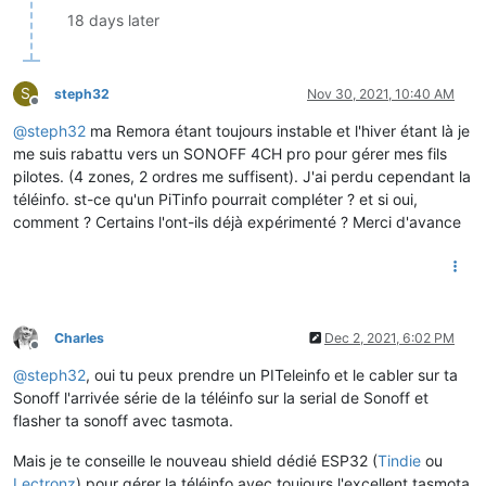
18 days later
S
steph32
Nov 30, 2021, 10:40 AM
Offline
@
steph32
ma Remora étant toujours instable et l'hiver étant là je
me suis rabattu vers un SONOFF 4CH pro pour gérer mes fils
pilotes. (4 zones, 2 ordres me suffisent). J'ai perdu cependant la
téléinfo. st-ce qu'un PiTinfo pourrait compléter ? et si oui,
comment ? Certains l'ont-ils déjà expérimenté ? Merci d'avance
Charles
Dec 2, 2021, 6:02 PM
Offline
@
steph32
, oui tu peux prendre un PITeleinfo et le cabler sur ta
Sonoff l'arrivée série de la téléinfo sur la serial de Sonoff et
flasher ta sonoff avec tasmota.
Mais je te conseille le nouveau shield dédié ESP32 (
Tindie
ou
Lectronz
) pour gérer la téléinfo avec toujours l'excellent tasmota