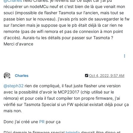
@
Charles
hello Charles. je reviens sur ce sujet car j'ai pu
récupérer un nodeMCu neuf et c'est bien de là que venait mon
souci (impossible de flasher Tasmota sur l'ancien, mais tout se
passe bien sur le nouveau). j'avais pris soin de sauvegarder le fw
sur l'ancien mais je suppose que le pb était déjà là car rien ne
remonte (pas de wifi remora et pas de connexion à mon point
d'accès). Aurais-tu les détails pour passer sur Tasmota ?
Merci d'avance
Charles
Oct 4, 2022, 9:57 AM
Offline
@
steph32
rien de compliqué, il faut juste flasher une version
avec la possibilité d'avoir le MCP23017 (chip utilisé sur le
rémora) et pour cela il faut compiler ton propre firmware, j'ai
vérifié sur Tasmota Special si un FW spécial existait déjà pour ça
mais non.
Donc j'ai créé une
PR
pour ça
D'ici demain le firmware special
teleinfo
devrait être dispo et