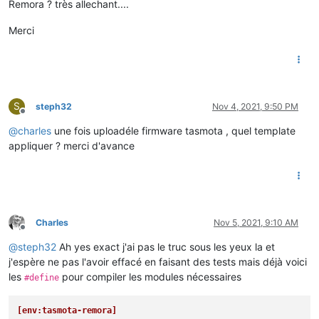
Remora ? très allechant....
Merci
S
steph32
Nov 4, 2021, 9:50 PM
Offline
@
charles
une fois uploadéle firmware tasmota , quel template
appliquer ? merci d'avance
Charles
Nov 5, 2021, 9:10 AM
Offline
@
steph32
Ah yes exact j'ai pas le truc sous les yeux la et
j'espère ne pas l'avoir effacé en faisant des tests mais déjà voici
les
pour compiler les modules nécessaires
#define
[env:tasmota-remora]