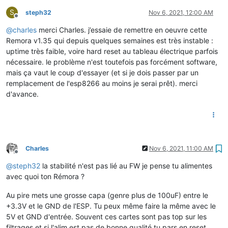
S
steph32
Nov 6, 2021, 12:00 AM
Offline
@
charles
merci Charles. j’essaie de remettre en oeuvre cette
Remora v1.35 qui depuis quelques semaines est très instable :
uptime très faible, voire hard reset au tableau électrique parfois
nécessaire. le problème n'est toutefois pas forcément software,
mais ça vaut le coup d'essayer (et si je dois passer par un
remplacement de l'esp8266 au moins je serai prêt). merci
d'avance.
Charles
Nov 6, 2021, 11:00 AM
Offline
@
steph32
la stabilité n'est pas lié au FW je pense tu alimentes
avec quoi ton Rémora ?
Au pire mets une grosse capa (genre plus de 100uF) entre le
+3.3V et le GND de l'ESP. Tu peux même faire la même avec le
5V et GND d'entrée. Souvent ces cartes sont pas top sur les
filtrages et si l'alim est pas de bonne qualité tu pars en reset