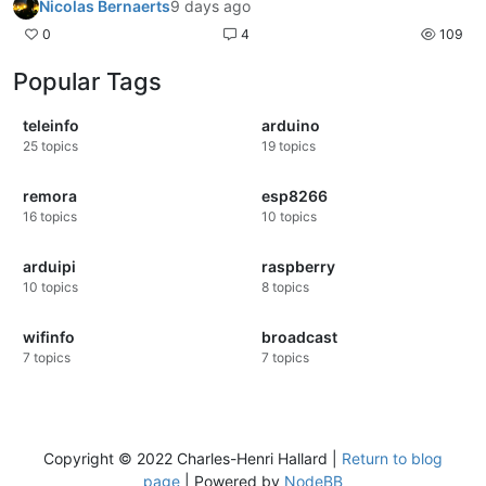
Nicolas Bernaerts
9 days ago
0
4
109
Popular Tags
teleinfo
arduino
25
topics
19
topics
remora
esp8266
16
topics
10
topics
arduipi
raspberry
10
topics
8
topics
wifinfo
broadcast
7
topics
7
topics
Copyright © 2022 Charles-Henri Hallard |
Return to blog
page
| Powered by
NodeBB