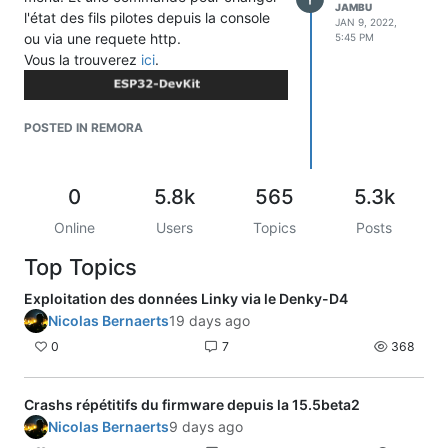
JAMBU
l'état des fils pilotes depuis la console
JAN 9, 2022,
ou via une requete http.
5:45 PM
Vous la trouverez
ici
.
POSTED IN REMORA
0
5.8k
565
5.3k
Online
Users
Topics
Posts
Top Topics
Exploitation des données Linky via le Denky-D4
Nicolas Bernaerts
19 days ago
0
7
368
Crashs répétitifs du firmware depuis la 15.5beta2
Nicolas Bernaerts
9 days ago