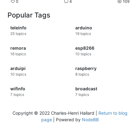
0
4
109
Popular Tags
teleinfo
arduino
25
topics
19
topics
remora
esp8266
16
topics
10
topics
arduipi
raspberry
10
topics
8
topics
wifinfo
broadcast
7
topics
7
topics
Copyright © 2022 Charles-Henri Hallard |
Return to blog
page
| Powered by
NodeBB