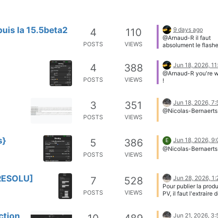
puis la 15.5beta2
9 days ago
4
110
@Arnaud-R il faut
POSTS
VIEWS
absolument le flashe
mode Factory avec 
Un esp32, c'est co
Jun 18, 2026, 1
4
388
disque dur. Si les par
@Arnaud-R you're 
ne sont pas bonnes, 
POSTS
VIEWS
!
fonctionne. Un
partionnement différ
fera planter très
Jun 18, 2026, 7
3
351
régulièrement. Dem
ChatGPT pour un m
@Nicolas-Bernaerts
POSTS
VIEWS
opératoire sur votre
environnement.
s}
Jun 18, 2026, 9
5
386
E
@Nicolas-Bernaerts
POSTS
VIEWS
[RESOLU]
Jun 28, 2026, 1
7
528
Pour publier la prod
POSTS
VIEWS
PV, il faut l'extrair
et la publier dans un
qui sera déclaré dan
ction
Denky. Ca se passe 
Jun 21, 2026, 3