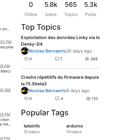
0
5.8k
565
5.3k
Online
Users
Topics
Posts
Top Topics
r en
erase.
Exploitation des données Linky via le
mme un
1:01 PM
titions
Denky-D4
welcome
rien ne
Nicolas Bernaerts
20 days ago
ent le
0
7
369
:58 AM
andez à
ode
 Merci
Crashs répétitifs du firmware depuis
la 15.5beta2
:00 AM
Nicolas Bernaerts
9 days ago
0
4
110
Popular Tags
:24 PM
uction
e de HAOS
teleinfo
arduino
 topic,
25
topics
19
topics
s le
dans le
:56 PM