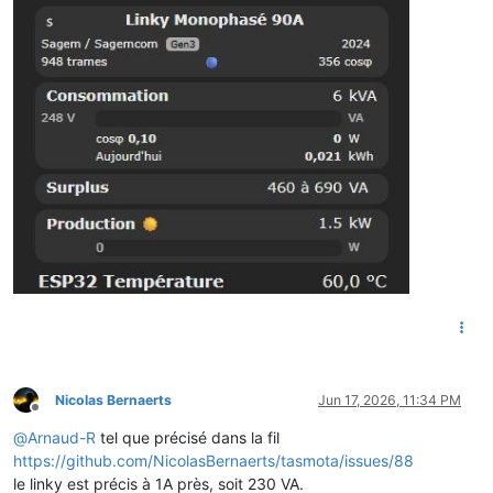
Nicolas Bernaerts
Jun 17, 2026, 11:34 PM
Offline
@
Arnaud-R
tel que précisé dans la fil
https://github.com/NicolasBernaerts/tasmota/issues/88
le linky est précis à 1A près, soit 230 VA.