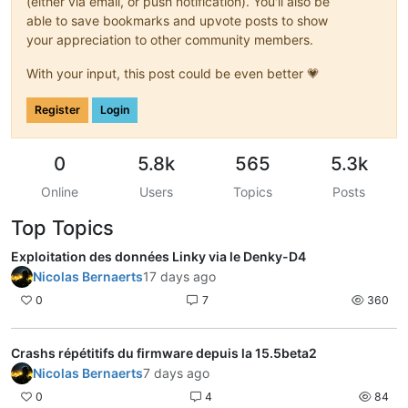
(either via email, or push notification). You'll also be
able to save bookmarks and upvote posts to show
your appreciation to other community members.
With your input, this post could be even better 💗
Register
Login
0
5.8k
565
5.3k
Online
Users
Topics
Posts
Top Topics
Exploitation des données Linky via le Denky-D4
Nicolas Bernaerts
17 days ago
0
7
360
Crashs répétitifs du firmware depuis la 15.5beta2
Nicolas Bernaerts
7 days ago
0
4
84