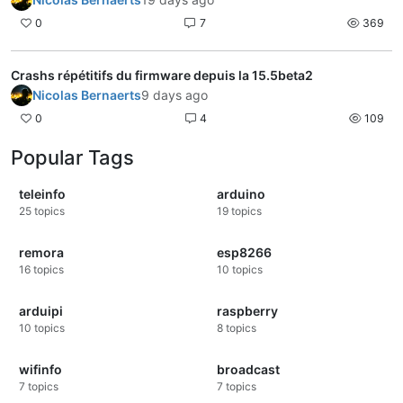
0
7
369
Crashs répétitifs du firmware depuis la 15.5beta2
Nicolas Bernaerts
9 days ago
0
4
109
Popular Tags
teleinfo
arduino
25
topics
19
topics
remora
esp8266
16
topics
10
topics
arduipi
raspberry
10
topics
8
topics
wifinfo
broadcast
7
topics
7
topics