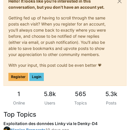
Hello! It looks like you're interested in this
conversation, but you don't have an account yet.
Getting fed up of having to scroll through the same
posts each visit? When you register for an account,
you'll always come back to exactly where you were
before, and choose to be notified of new replies
(either via email, or push notification). You'll also be
able to save bookmarks and upvote posts to show
your appreciation to other community members.
With your input, this post could be even better 💗
Register
Login
1
5.8k
565
5.3k
Online
Users
Topics
Posts
Top Topics
Exploitation des données Linky via le Denky-D4
Nicolas Bernaerts
19 days ago