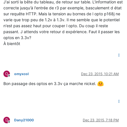
J'ai sorti la bête du tableau, de retour sur table. L'information est
correcte jusqu'à l'entrée de r3 par exemple, basculement d état
sur requête HTTP. Mais la tension au bornes de l opto p168j ne
varie que trop peu de 1.2v à 1.3v. Il me semble que le potentiel
n'est pas assez haut pour couper l opto. Du coup il reste
passant. J attends votre retour d expérience. Faut il passer les
optos en 3.3v?
À bientôt
O
omyxcol
Dec 23, 2015, 10:21 AM
Offline
Bon passage des optos en 3.3v ça marche nickel.
D
Dany21000
Dec 23, 2015, 7:18 PM
Offline