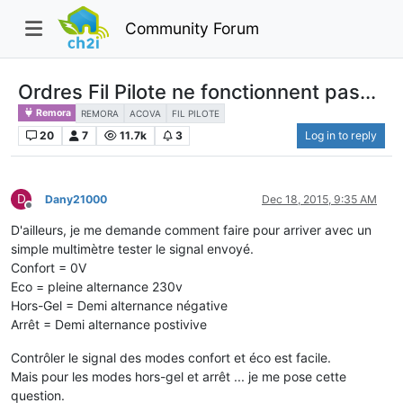
Community Forum
Ordres Fil Pilote ne fonctionnent pas...
Remora
REMORA
ACOVA
FIL PILOTE
20
7
11.7k
3
Log in to reply
D
Dany21000
Dec 18, 2015, 9:35 AM
Offline
D'ailleurs, je me demande comment faire pour arriver avec un
simple multimètre tester le signal envoyé.
Confort = 0V
Eco = pleine alternance 230v
Hors-Gel = Demi alternance négative
Arrêt = Demi alternance postivive
Contrôler le signal des modes confort et éco est facile.
Mais pour les modes hors-gel et arrêt ... je me pose cette
question.