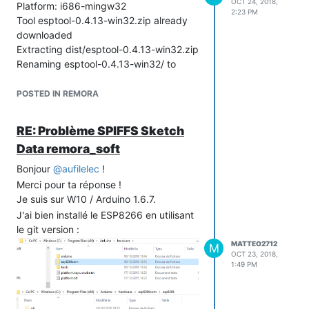
OCT 24, 2018,
Platform: i686-mingw32
2:23 PM
Tool esptool-0.4.13-win32.zip already
downloaded
Extracting dist/esptool-0.4.13-win32.zip
Renaming esptool-0.4.13-win32/ to
esptool
Tool win32-xtensa-lx106-elf-gb404fb9-
POSTED IN REMORA
2.tar.gz already downloaded
Extracting dist/win32-xtensa-lx106-elf-
RE: Problème SPIFFS Sketch
gb404fb9-2.tar.gz
Data remora_soft
Tool mkspiffs-0.2.0-no_magic_length-
windows.zip already downloaded
Bonjour
@
aufilelec
!
Extracting dist/mkspiffs-0.2.0-
Merci pour ta réponse !
no_magic_length-windows.zip
Je suis sur W10 / Arduino 1.6.7.
Renaming mkspiffs-0.2.0-
J'ai bien installé le ESP8266 en utilisant
no_magic_length-windows/ to mkspiffs
le git version :
MATTEO2712
M
OCT 23, 2018,
1:49 PM