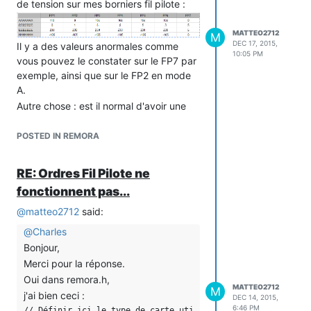
#include "LibRadioHead.h"
de tension sur mes borniers fil pilote :
#include "LibRH_RF69.h"
#include "LibRHDatagram.h"
MATTEO2712
M
DEC 17, 2015,
#include "LibRHReliableDatagram.h"
Il y a des valeurs anormales comme
10:05 PM
vous pouvez le constater sur le FP7 par
//#include "OLED_local.h"
exemple, ainsi que sur le FP2 en mode
//#include "mfGFX_local.h"
A.
#define _yield() Particle.process()
Autre chose : est il normal d'avoir une
#define _wdt_feed {}
légère inertie en mode C ou j'ai
#define DEBUG_SERIAL Serial
quelques Volts qui circulent sur le
#endif
POSTED IN REMORA
bornier, alors que je devrais avoir 0 ?
// Librairies du projet remora Pour
Merci d'avance de votre aide ... en
Particle
RE: Ordres Fil Pilote ne
espérant que vous avez des pistes ...
#ifdef ESP8266
fonctionnent pas...
#if defined (REMORA_BOARD_V10) ||
thanks //
defined (REMORA_BOARD_V11)
@
matteo2712
said:
#error "La version ESP8266 NodeMCU
@
Charles
n'est pas compatible avec les cartes
Bonjour,
V1.1x"
Merci pour la réponse.
#endif
Oui dans remora.h,
// Définir ici les identifiants de
MATTEO2712
M
j'ai bien ceci :
DEC 14, 2015,
// connexion à votre réseau Wifi
6:46 PM
// Définir ici le type de carte utilsé
