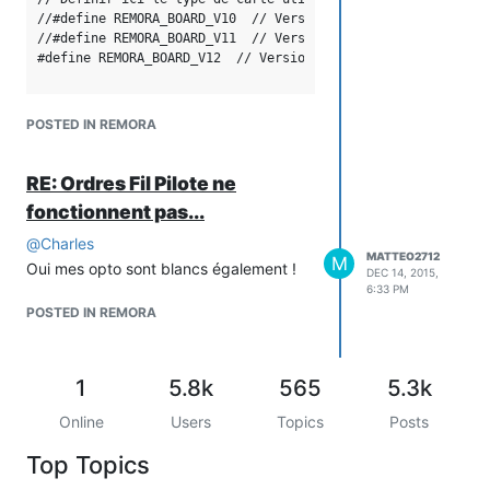
//
//#define REMORA_BOARD_V10  // Version 1.0

=====================================
//#define REMORA_BOARD_V11  // Version 1.1

#define DEFAULT_WIFI_SSID "blablabla"
#define REMORA_BOARD_V12  // Version 1.2```

#define DEFAULT_WIFI_PASS
"passwordblablabla"
Au flash du remora voilà ce qui se
#define DEFAULT_WIFI_AP_PASS
POSTED IN REMORA
passe :
"Remora_WiFi"
//
RE: Ordres Fil Pilote ne
=====================================
fonctionnent pas...
#define DEFAULT_OTA_PORT 8266
#define DEFAULT_OTA_PASS
@
Charles
"Remora_OTA"
MATTEO2712
M
Oui mes opto sont blancs également !
DEC 14, 2015,
#define DEFAULT_HOSTNAME "remora"
6:33 PM
#include "Arduino.h"
POSTED IN REMORA
#include <EEPROM.h>
#include <FS.h>
#include <ESP8266WiFi.h>
1
5.8k
565
5.3k
#include <ESP8266HTTPClient.h>
// #include <ESP8266WebServer.h>
Online
Users
Topics
Posts
#include <ESPAsyncTCP.h>
Top Topics
#include <ESPAsyncWebServer.h>
#include <WiFiUdp.h>