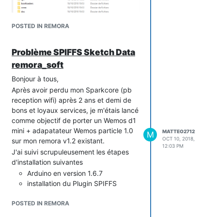
POSTED IN REMORA
Problème SPIFFS Sketch Data
remora_soft
Je souhaite installer la v1.2 avec
uniquement l'afficheur. je n'ai pas l'utilité
Bonjour à tous,
de la téléinfo et du délestage
Après avoir perdu mon Sparkcore (pb
Ci joint mon fichier remora.h (j'ai retiré
reception wifi) après 2 ans et demi de
les mentions du Wifi)
bons et loyaux services, je m'étais lancé
//
comme objectif de porter un Wemos d1
************************************************************
mini + adapatateur Wemos particle 1.0
MATTEO2712
M
OCT 10, 2018,
// Programmateur Fil Pilote et Suivi
sur mon remora v1.2 existant.
12:03 PM
Conso
J'ai suivi scrupuleusement les étapes
//
d'installation suivantes
************************************************************
Arduino en version 1.6.7
// Copyright (C) 2014 Thibault Ducret
installation du Plugin SPIFFS
// Licence MIT
ESP8266FS (version 0.3 - j'ai
//
POSTED IN REMORA
essayé aussi la 0.2)
// History : 15/01/2015 Charles-Henri
Installations des librairies