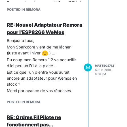
//#define REMORA_BOARD_V10 //
Du coup, j'en ai commandé 3 sur OSH si
Version 1.0
ça t'intéresse. Par contre, j'ai pas de
POSTED IN REMORA
//#define REMORA_BOARD_V11 //
PCB en 1.4 comme tu l'auras compris.
Version 1.1
Bonne journée.
RE: Nouvel Adaptateur Remora
#define REMORA_BOARD_V12 // Version
pour l'ESP8266 WeMos
1.2
//#define REMORA_BOARD_V13 //
Bonjour à tous,
Version 1.3
Mon Sparkcore vient de me lâcher
//#define REMORA_BOARD_V14 //
(juste avant l'hiver
) ...
Version 1.4
Du coup mon Remora 1.2 va accueillir
// Définir ici les modules utilisés sur la
d'ici peu un D1 à la place .
MATTEO2712
M
carte Remora
Arrivé à l'étape suivante :
SEP 9, 2018,
Est ce que l'un d'entre vous aurait
//#define MOD_RF69 /* Module RF
/
8:36 PM
Lancer l'upload SPIFFS (les fichiers
encore un adaptateur pour Wemos en
#define MOD_OLED /
Afficheur
/
WEB) Menu Tools / ESP8266 Sketch
stock ?
//#define MOD_TELEINFO /
Teleinfo
/
Data Upload (c'est assez long)
Merci par avance de vos réponses
//#define MOD_RF_OREGON /
Reception
beau petit message d'erreur java ...
des sondes orégon
/
POSTED IN REMORA
//#define MOD_ADPS /
Délestage */
// Version logicielle remora
#define REMORA_VERSION "1.3.6"
RE: Ordres Fil Pilote ne
// Définir ici votre authentification blynk,
fonctionnent pas...