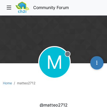
Community Forum
M
Offline
Home
matteo2712
matteo2712
@matteo2712