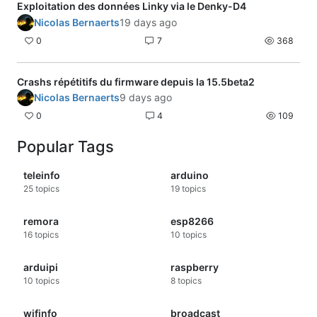
Exploitation des données Linky via le Denky-D4
#include <Ticker.h>
Nicolas Bernaerts
19 days ago
#include <NeoPixelBus.h>
0
7
368
extern "C" {
#include "user_interface.h"
}
Si j'envoie un setfp sur tous les fils
Crashs répétitifs du firmware depuis la 15.5beta2
#include "./LibMCP23017.h"
pilotes :
Nicolas Bernaerts
9 days ago
//#include "./RFM69registers.h"
0
4
109
//#include "./RFM69.h"
#include "./LibSSD1306.h"
Popular Tags
#include "./LibGFX.h"
#include "./LibULPNode_RF_Protocol.h"
teleinfo
arduino
#include "./LibLibTeleinfo.h"
25
topics
19
topics
#include "./LibRadioHead.h"
#include "./LibRHReliableDatagram.h"
remora
esp8266
#define _yield yield
16
topics
10
topics
#define _wdt_feed ESP.wdtFeed
#define DEBUG_SERIAL Serial
arduipi
raspberry
//#define DEBUG_INIT
10
topics
8
topics
#define REBOOT_DELAY 100 /* Delay
for rebooting once reboot flag is set */
wifinfo
broadcast
#endif