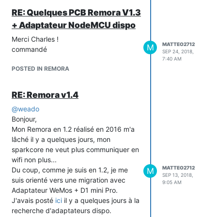
Hallard (
http://hallard.me
)
supplémentaires requises
RE: Quelques PCB Remora V1.3
// Intégration de version 1.2 de la carte
(neoPixelBus - Blynk -
+ Adaptateur NodeMCU dispo
electronique
ESPAsyncTCP & Webserver)
// 15/09/2015 Charles-Henri Hallard :
j'ouvre le remora_soft.ino, je modifie les
Merci Charles !
MATTEO2712
Ajout compatibilité ESP8266
M
MOD pour répondre à mon besoin dans
commandé
SEP 24, 2018,
// 02/12/2015 Charles-Henri Hallard :
le fichier remora.h + config wifi, etc ...
7:40 AM
Ajout API WEB ESP8266 et Remora V1.3
L'arborescence du sketch remora
POSTED IN REMORA
// 04/01/2016 Charles-Henri Hallard :
ressemble à ça :
Ajout Interface WEB GUIT
RE: Remora v1.4
// 04/03/2017 Manuel Hervo : Ajout des
connexions TCP Asynchrones
@
weado
//
Bonjour,
//
Mon Remora en 1.2 réalisé en 2016 m'a
************************************************************
lâché il y a quelques jours, mon
#ifndef REMORA_H_
sparkcore ne veut plus communiquer en
#define REMORA_H_
wifi non plus...
// Spark Core main firmware include file
MATTEO2712
Du coup, comme je suis en 1.2, je me
M
SEP 13, 2018,
#ifdef SPARK
suis orienté vers une migration avec
9:05 AM
#include "application.h"
Adaptateur WeMos + D1 mini Pro.
#endif
J'avais posté
ici
il y a quelques jours à la
// Définir ici le type de carte utilisé
recherche d'adaptateurs dispo.