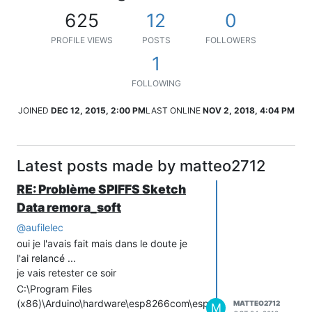
625
12
0
PROFILE VIEWS
POSTS
FOLLOWERS
1
FOLLOWING
JOINED
DEC 12, 2015, 2:00 PM
LAST ONLINE
NOV 2, 2018, 4:04 PM
Latest posts made by matteo2712
RE: Problème SPIFFS Sketch
Data remora_soft
@
aufilelec
oui je l'avais fait mais dans le doute je
l'ai relancé ...
je vais retester ce soir
C:\Program Files
(x86)\Arduino\hardware\esp8266com\esp8266\tools>
get.py
MATTEO2712
M