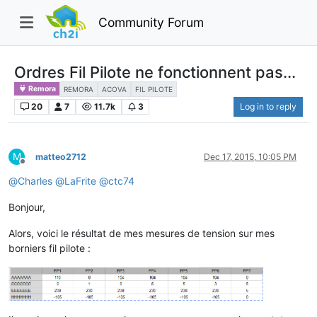
Community Forum
Ordres Fil Pilote ne fonctionnent pas...
Remora
REMORA
ACOVA
FIL PILOTE
20
7
11.7k
3
Log in to reply
M
matteo2712
Dec 17, 2015, 10:05 PM
Offline
@
Charles
@
LaFrite
@
ctc74
Bonjour,
Alors, voici le résultat de mes mesures de tension sur mes
borniers fil pilote :