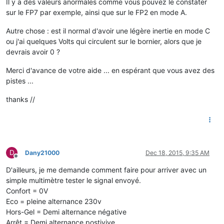
Il y a des valeurs anormales comme vous pouvez le constater
sur le FP7 par exemple, ainsi que sur le FP2 en mode A.
Autre chose : est il normal d'avoir une légère inertie en mode C
ou j'ai quelques Volts qui circulent sur le bornier, alors que je
devrais avoir 0 ?
Merci d'avance de votre aide ... en espérant que vous avez des
pistes ...
thanks //
D
Dany21000
Dec 18, 2015, 9:35 AM
Offline
D'ailleurs, je me demande comment faire pour arriver avec un
simple multimètre tester le signal envoyé.
Confort = 0V
Eco = pleine alternance 230v
Hors-Gel = Demi alternance négative
Arrêt = Demi alternance postivive