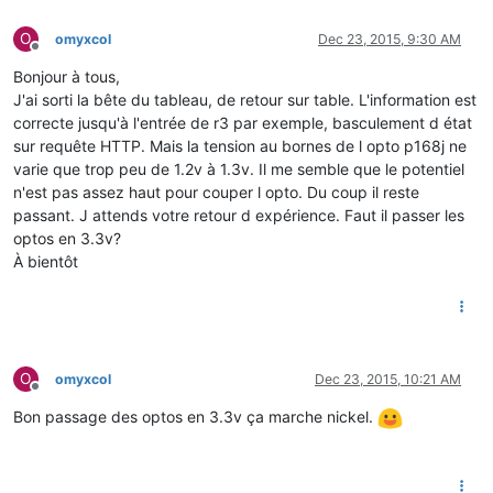
O
omyxcol
Dec 23, 2015, 9:30 AM
Offline
Bonjour à tous,
J'ai sorti la bête du tableau, de retour sur table. L'information est
correcte jusqu'à l'entrée de r3 par exemple, basculement d état
sur requête HTTP. Mais la tension au bornes de l opto p168j ne
varie que trop peu de 1.2v à 1.3v. Il me semble que le potentiel
n'est pas assez haut pour couper l opto. Du coup il reste
passant. J attends votre retour d expérience. Faut il passer les
optos en 3.3v?
À bientôt
O
omyxcol
Dec 23, 2015, 10:21 AM
Offline
Bon passage des optos en 3.3v ça marche nickel.