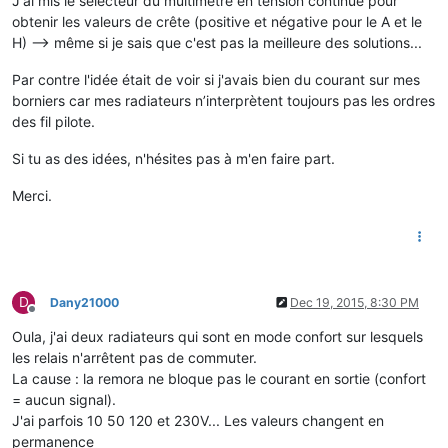
J'ai mis le selecteur du multimètre en tension continue pour
obtenir les valeurs de crête (positive et négative pour le A et le
H) --> même si je sais que c'est pas la meilleure des solutions...
Par contre l'idée était de voir si j'avais bien du courant sur mes
borniers car mes radiateurs n’interprètent toujours pas les ordres
des fil pilote.
Si tu as des idées, n'hésites pas à m'en faire part.
Merci.
D
Dany21000
Dec 19, 2015, 8:30 PM
Offline
Oula, j'ai deux radiateurs qui sont en mode confort sur lesquels
les relais n'arrêtent pas de commuter.
La cause : la remora ne bloque pas le courant en sortie (confort
= aucun signal).
J'ai parfois 10 50 120 et 230V... Les valeurs changent en
permanence