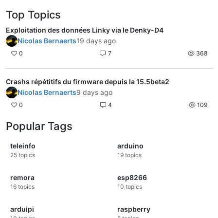
Top Topics
Exploitation des données Linky via le Denky-D4
Nicolas Bernaerts
19 days ago
0
7
368
Crashs répétitifs du firmware depuis la 15.5beta2
Nicolas Bernaerts
9 days ago
0
4
109
Popular Tags
teleinfo
arduino
25
topics
19
topics
remora
esp8266
16
topics
10
topics
arduipi
raspberry