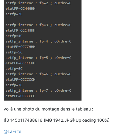
voilà une photo du montage dans le tableau :
![0_1450117488816_IMG_1942.JPG](Uploading 100%)
@
LaFrite