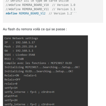
// Définir ici le type de carte utilsé
//#define REMORA_BOARD_V10  // Version 1.0
//#define REMORA_BOARD_V11  // Version 1.1
#
define
 REMORA_BOARD_V12  
// Version 1.2```
Au flash du remora voilà ce qui se passe :