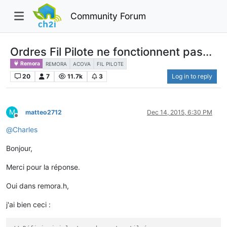
Community Forum
Ordres Fil Pilote ne fonctionnent pas...
Remora
REMORA
ACOVA
FIL PILOTE
20
7
11.7k
3
Log in to reply
M
matteo2712
Dec 14, 2015, 6:30 PM
Offline
@
Charles
Bonjour,
Merci pour la réponse.
Oui dans remora.h,
j'ai bien ceci :