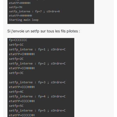
Si j'envoie un setfp sur tous les fils pilotes :