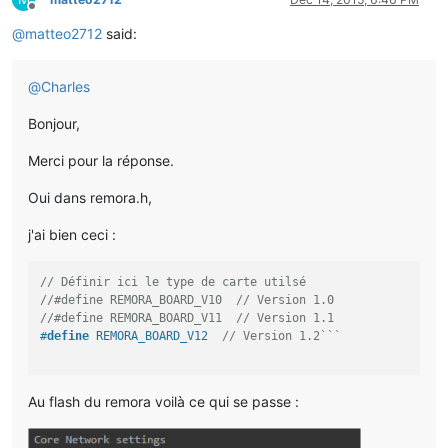
Offline
@
matteo2712
said:
@
Charles
Bonjour,
Merci pour la réponse.
Oui dans remora.h,
j'ai bien ceci :
// Définir ici le type de carte utilsé
//#define REMORA_BOARD_V10  // Version 1.0
//#define REMORA_BOARD_V11  // Version 1.1
#
define
 REMORA_BOARD_V12  
// Version 1.2```
Au flash du remora voilà ce qui se passe :