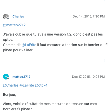
Charles
Dec 14, 2015, 7:30 PM
Offline
@
matteo2712
J'avais oublié que tu avais une version 1.2, donc c'est pas les
optos.
Comme dit
@
LaFrite
il faut mesurer la tension sur le bornier du fil
pilote pour valider.
M
matteo2712
Dec 17, 2015, 10:05 PM
Offline
@
Charles
@
LaFrite
@
ctc74
Bonjour,
Alors, voici le résultat de mes mesures de tension sur mes
borniers fil pilote :