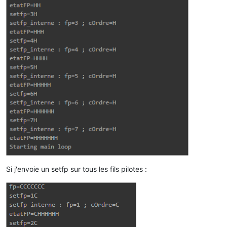
Si j'envoie un setfp sur tous les fils pilotes :