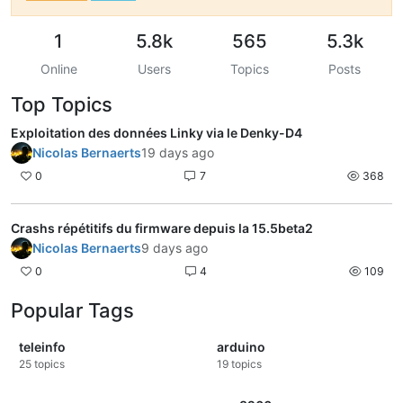
1
5.8k
565
5.3k
Online
Users
Topics
Posts
Top Topics
Exploitation des données Linky via le Denky-D4
Nicolas Bernaerts
19 days ago
0
7
368
Crashs répétitifs du firmware depuis la 15.5beta2
Nicolas Bernaerts
9 days ago
0
4
109
Popular Tags
teleinfo
arduino
25
topics
19
topics