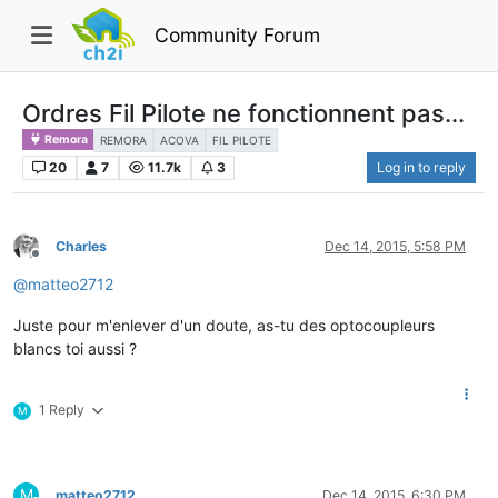
Community Forum
Ordres Fil Pilote ne fonctionnent pas...
Remora
REMORA
ACOVA
FIL PILOTE
20
7
11.7k
3
Log in to reply
Charles
Dec 14, 2015, 5:58 PM
Offline
@
matteo2712
Juste pour m'enlever d'un doute, as-tu des optocoupleurs
blancs toi aussi ?
1 Reply
M
M
matteo2712
Dec 14, 2015, 6:30 PM