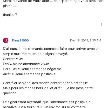
Merci d'avance de votre aide ... en espérant que vous avez des
pistes ...
thanks //
D
Dany21000
Dec 18, 2015, 9:35 AM
Offline
D'ailleurs, je me demande comment faire pour arriver avec un
simple multimètre tester le signal envoyé.
Confort = 0V
Eco = pleine alternance 230v
Hors-Gel = Demi alternance négative
Arrêt = Demi alternance postivive
Contrôler le signal des modes confort et éco est facile.
Mais pour les modes hors-gel et arrêt ... je me pose cette
question.
Le signal étant alternatif, que l'alternance soit positive ou
négative, il y a toujours 115V environ sur le voltmètre.