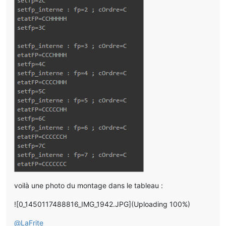
voilà une photo du montage dans le tableau :
![0_1450117488816_IMG_1942.JPG](Uploading 100%)
@
LaFrite