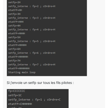
Si j'envoie un setfp sur tous les fils pilotes :