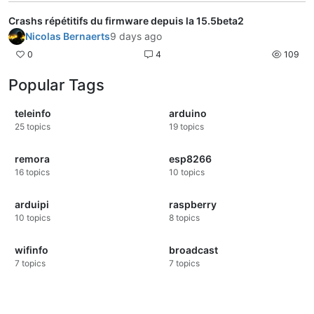
Crashs répétitifs du firmware depuis la 15.5beta2
Nicolas Bernaerts
9 days ago
0
4
109
Popular Tags
teleinfo
arduino
25
topics
19
topics
remora
esp8266
16
topics
10
topics
arduipi
raspberry
10
topics
8
topics
wifinfo
broadcast
7
topics
7
topics