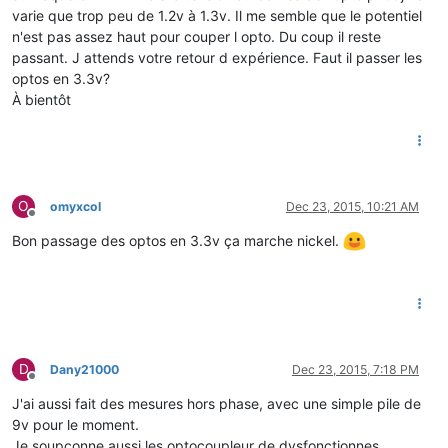
varie que trop peu de 1.2v à 1.3v. Il me semble que le potentiel
n'est pas assez haut pour couper l opto. Du coup il reste
passant. J attends votre retour d expérience. Faut il passer les
optos en 3.3v?
À bientôt
O
omyxcol
Dec 23, 2015, 10:21 AM
Offline
Bon passage des optos en 3.3v ça marche nickel.
D
Dany21000
Dec 23, 2015, 7:18 PM
Offline
J'ai aussi fait des mesures hors phase, avec une simple pile de
9v pour le moment.
Je soupçonne aussi les optocoupleur de dysfonctionnes.