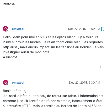
remora.
O
omyxcol
Dec 22, 2015, 10:02 PM
Offline
Hello, idem pour moi en v1.3 et les optos blanc. Il y a toujours
230v sur tout les modes. Le relais fonctionne bien. Les requêtes
http aussi, mais aucun impact sur les tensions au bornier. Je vais
investiguer aussi de mon côté.
A bientôt.
O
omyxcol
Dec 23, 2015, 9:30 AM
Offline
Bonjour à tous,
J'ai sorti la bête du tableau, de retour sur table. L'information est
correcte jusqu'à l'entrée de r3 par exemple, basculement d état
sur requête HTTP. Mais la tension au bornes de l opto p168j ne