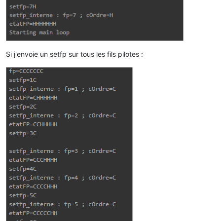
Si j'envoie un setfp sur tous les fils pilotes :