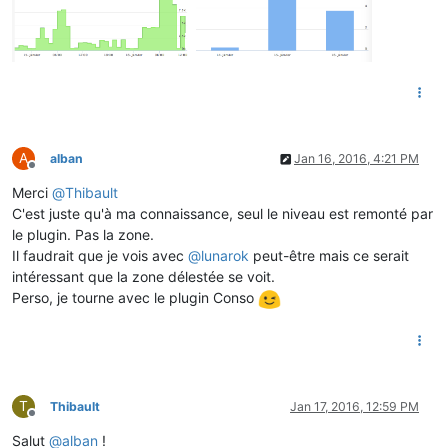
A
alban
Jan 16, 2016, 4:21 PM
Offline
Merci
@
Thibault
C'est juste qu'à ma connaissance, seul le niveau est remonté par
le plugin. Pas la zone.
Il faudrait que je vois avec
@
lunarok
peut-être mais ce serait
intéressant que la zone délestée se voit.
Perso, je tourne avec le plugin Conso
T
Thibault
Jan 17, 2016, 12:59 PM
Offline
Salut
@
alban
!