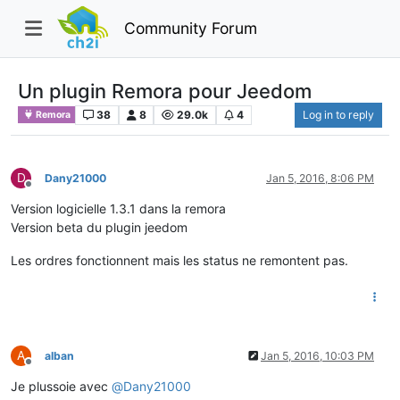
Community Forum
Un plugin Remora pour Jeedom
38
8
29.0k
4
Log in to reply
Remora
D
Dany21000
Jan 5, 2016, 8:06 PM
Offline
Version logicielle 1.3.1 dans la remora
Version beta du plugin jeedom
Les ordres fonctionnent mais les status ne remontent pas.
A
alban
Jan 5, 2016, 10:03 PM
Offline
Je plussoie avec
@
Dany21000