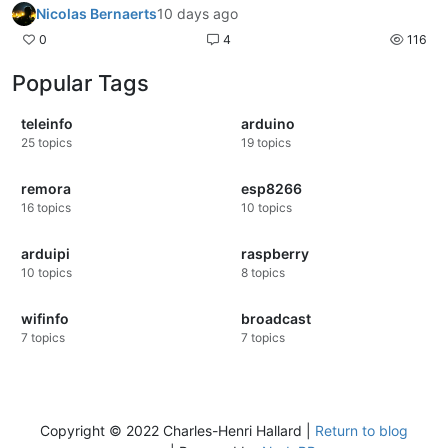
Nicolas Bernaerts
10 days ago
0
4
116
Popular Tags
teleinfo
arduino
25
topics
19
topics
remora
esp8266
16
topics
10
topics
arduipi
raspberry
10
topics
8
topics
wifinfo
broadcast
7
topics
7
topics
Copyright © 2022 Charles-Henri Hallard |
Return to blog