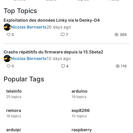
Top Topics
Exploitation des données Linky via le Denky-D4
Nicolas Bernaerts
20 days ago
0
7
369
Crashs répétitifs du firmware depuis la 15.5beta2
Nicolas Bernaerts
10 days ago
0
4
116
Popular Tags
teleinfo
arduino
25
topics
19
topics
remora
esp8266
16
topics
10
topics
arduipi
raspberry