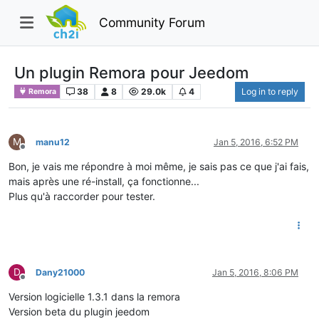
Community Forum
Un plugin Remora pour Jeedom
38
8
29.0k
4
Log in to reply
Remora
M
manu12
Jan 5, 2016, 6:52 PM
Offline
Bon, je vais me répondre à moi même, je sais pas ce que j'ai fais,
mais après une ré-install, ça fonctionne...
Plus qu'à raccorder pour tester.
D
Dany21000
Jan 5, 2016, 8:06 PM
Offline
Version logicielle 1.3.1 dans la remora
Version beta du plugin jeedom