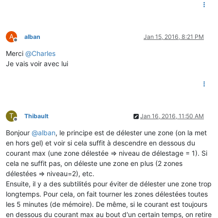
A
alban
Jan 15, 2016, 8:21 PM
Offline
Merci
@
Charles
Je vais voir avec lui
T
Thibault
Jan 16, 2016, 11:50 AM
Offline
Bonjour
@
alban
, le principe est de délester une zone (on la met
en hors gel) et voir si cela suffit à descendre en dessous du
courant max (une zone délestée => niveau de délestage = 1). Si
cela ne suffit pas, on déleste une zone en plus (2 zones
délestées => niveau=2), etc.
Ensuite, il y a des subtilités pour éviter de délester une zone trop
longtemps. Pour cela, on fait tourner les zones délestées toutes
les 5 minutes (de mémoire). De même, si le courant est toujours
en dessous du courant max au bout d'un certain temps, on retire