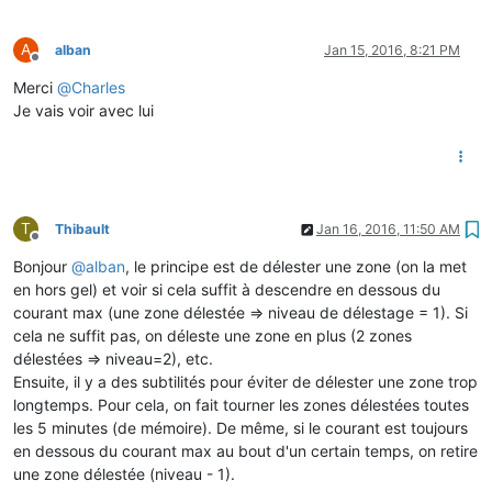
A
alban
Jan 15, 2016, 8:21 PM
Offline
Merci
@
Charles
Je vais voir avec lui
T
Thibault
Jan 16, 2016, 11:50 AM
Offline
Bonjour
@
alban
, le principe est de délester une zone (on la met
en hors gel) et voir si cela suffit à descendre en dessous du
courant max (une zone délestée => niveau de délestage = 1). Si
cela ne suffit pas, on déleste une zone en plus (2 zones
délestées => niveau=2), etc.
Ensuite, il y a des subtilités pour éviter de délester une zone trop
longtemps. Pour cela, on fait tourner les zones délestées toutes
les 5 minutes (de mémoire). De même, si le courant est toujours
en dessous du courant max au bout d'un certain temps, on retire
une zone délestée (niveau - 1).