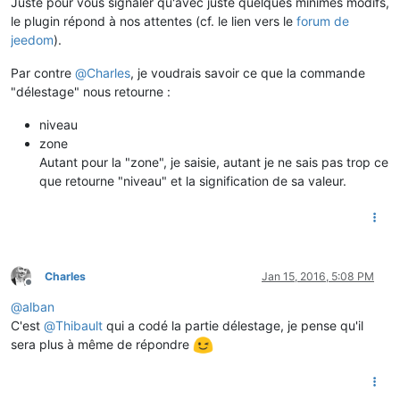
Juste pour vous signaler qu'avec juste quelques minimes modifs,
le plugin répond à nos attentes (cf. le lien vers le
forum de
jeedom
).
Par contre
@
Charles
, je voudrais savoir ce que la commande
"délestage" nous retourne :
niveau
zone
Autant pour la "zone", je saisie, autant je ne sais pas trop ce
que retourne "niveau" et la signification de sa valeur.
Charles
Jan 15, 2016, 5:08 PM
Offline
@
alban
C'est
@
Thibault
qui a codé la partie délestage, je pense qu'il
sera plus à même de répondre