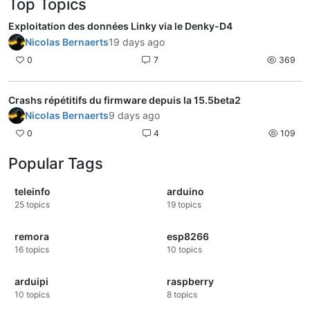
Top Topics
Exploitation des données Linky via le Denky-D4
Nicolas Bernaerts
19 days ago
0
7
369
Crashs répétitifs du firmware depuis la 15.5beta2
Nicolas Bernaerts
9 days ago
0
4
109
Popular Tags
teleinfo
arduino
25
topics
19
topics
remora
esp8266
16
topics
10
topics
arduipi
raspberry
10
topics
8
topics