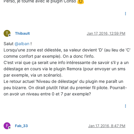
Perso, je tourne avec le plugin Conso
T
Thibault
Jan 17, 2016, 12:59 PM
Offline
Salut
@
alban
!
Lorsqu'une zone est délestée, sa valeur devient 'D' (au lieu de 'C'
comme confort par exemple). On a donc l'info.
C'est vrai que ça serait une info intéressante de savoir s'il y a un
délestage en cours via le plugin Remora (pour envoyer un sms
par exemple, via un scénario).
Le retour actuel 'Niveau de délestage' du plugin me paraît un
peu bizarre. On dirait plutôt l'état du premier fil pilote. Pourrait-
on avoir un niveau entre 0 et 7 par exemple?
F
Fab_33
Jan 17, 2016, 8:47 PM
Offline