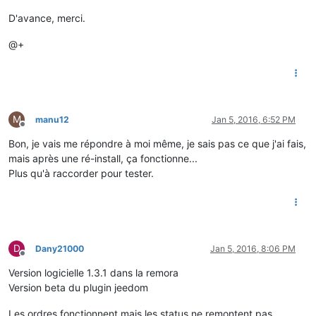
D'avance, merci.
@+
M
manu12
Jan 5, 2016, 6:52 PM
Offline
Bon, je vais me répondre à moi même, je sais pas ce que j'ai fais,
mais après une ré-install, ça fonctionne...
Plus qu'à raccorder pour tester.
D
Dany21000
Jan 5, 2016, 8:06 PM
Offline
Version logicielle 1.3.1 dans la remora
Version beta du plugin jeedom
Les ordres fonctionnent mais les status ne remontent pas.