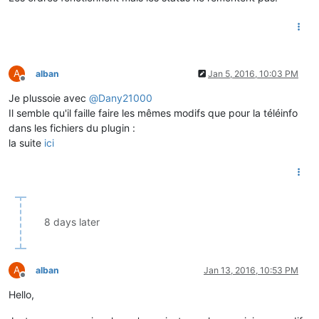
A
alban
Jan 5, 2016, 10:03 PM
Offline
Je plussoie avec
@
Dany21000
Il semble qu'il faille faire les mêmes modifs que pour la téléinfo
dans les fichiers du plugin :
la suite
ici
8 days later
A
alban
Jan 13, 2016, 10:53 PM
Offline
Hello,