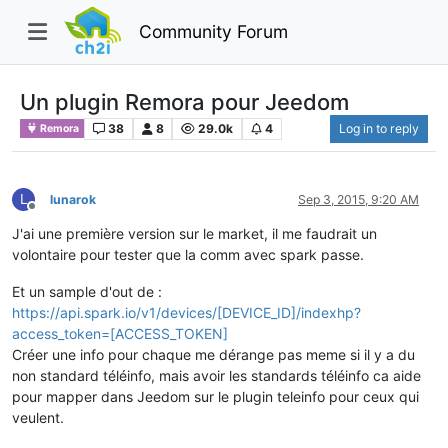
Community Forum
Un plugin Remora pour Jeedom
38
8
29.0k
4
Log in to reply
Remora
L
lunarok
Sep 3, 2015, 9:20 AM
Offline
J'ai une première version sur le market, il me faudrait un
volontaire pour tester que la comm avec spark passe.
Et un sample d'out de :
https://api.spark.io/v1/devices/[DEVICE_ID]/indexhp?
access_token=[ACCESS_TOKEN]
Créer une info pour chaque me dérange pas meme si il y a du
non standard téléinfo, mais avoir les standards téléinfo ca aide
pour mapper dans Jeedom sur le plugin teleinfo pour ceux qui
veulent.