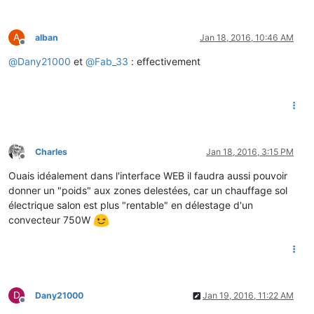
A
alban
Jan 18, 2016, 10:46 AM
Offline
@
Dany21000
et
@
Fab_33
: effectivement
Charles
Jan 18, 2016, 3:15 PM
Offline
Ouais idéalement dans l'interface WEB il faudra aussi pouvoir
donner un "poids" aux zones delestées, car un chauffage sol
électrique salon est plus "rentable" en délestage d'un
convecteur 750W
D
Dany21000
Jan 19, 2016, 11:22 AM
Offline