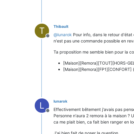
Thibault
T
@
lunarok
Pour info, dans le retour d'état
Offline
n'est pas une commande possible en rev
Ta proposition me semble bien pour la c
[Maison][Remora][TOUT][HORS-GE
[Maison][Remora][FP1][CONFORT] (
lunarok
L
Effectivement bêtement j'avais pas pens
Offline
Personne n'aura 2 remora à la maison ? U
ca me plait bien, ca fait bien ranger en lo
J'ai bien fait de poser la question