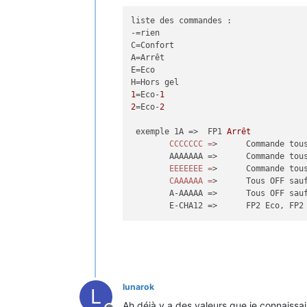
liste des commandes :

-=rien

C=Confort

A=Arrêt

E=Eco

1
=Eco-
1
2
=Eco-
2
 exemple 1A =>	FP1 
Arrêt
CCCCCCC
=
>	Commande to
	AAAAAAA =>	Comm
EEEEEEE
=
>	Commande to
CAAAAAA
=
>	Tous OFF sa
	A-AAAAA =>	Tous O
	E-CHA12 =>	FP
lunarok
L
Ah déjà y a des valeurs que je connaissais 