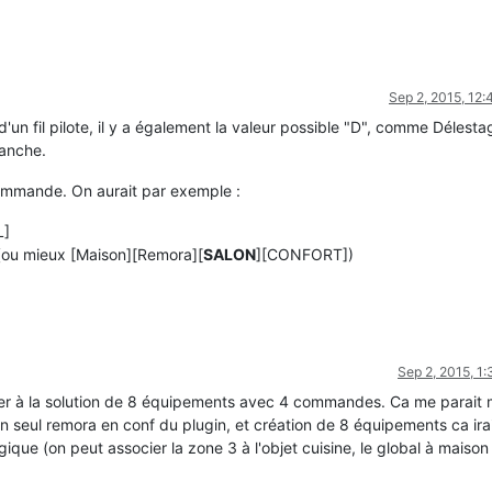
Sep 2, 2015, 12
 d'un fil pilote, il y a également la valeur possible "D", comme Délest
anche.
ommande. On aurait par exemple :
L]
ou mieux [Maison][Remora][
SALON
][CONFORT])
Sep 2, 2015, 1
er à la solution de 8 équipements avec 4 commandes. Ca me parait 
n seul remora en conf du plugin, et création de 8 équipements ca irai
gique (on peut associer la zone 3 à l'objet cuisine, le global à maison .