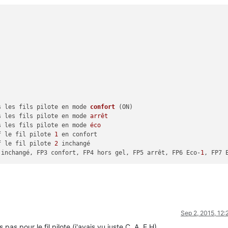
us les fils pilote en mode 
confort
(ON)
ande tous les fils pilote en mode 
arrêt
us les fils pilote en mode 
éco
uf le fil pilote 
1
 en confort

FF sauf le fil pilote 
2
 inchangé

2 Eco, FP2 inchangé, FP3 confort, FP4 hors gel, FP5 arrêt, FP6 Eco-
1
, FP7 
Sep 2, 2015, 12
pas pour le fil pilote (j'avais vu juste C, A, E H)