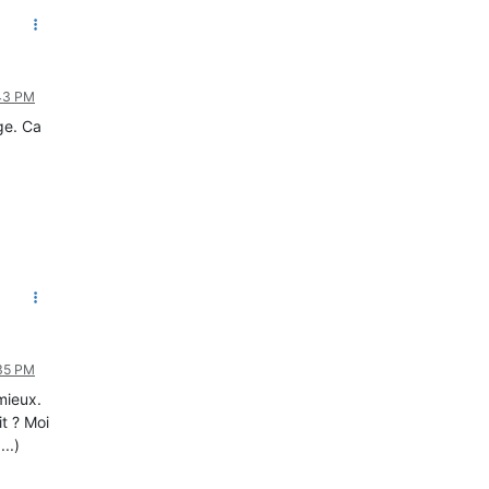
:43 PM
age. Ca
:35 PM
mieux.
t ? Moi
..)