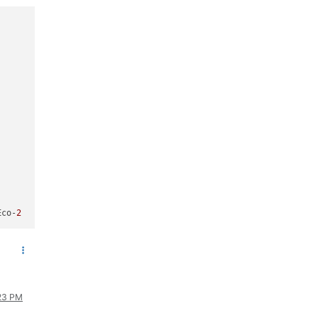
Eco-
2
:23 PM