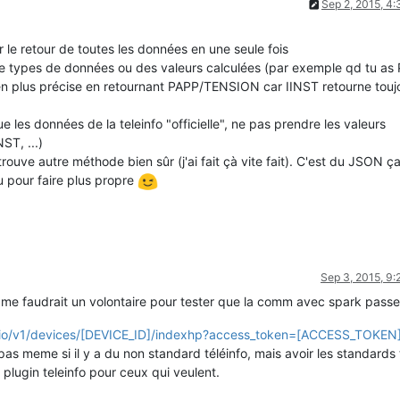
Sep 2, 2015, 4
ur le retour de toutes les données en une seule fois
re types de données ou des valeurs calculées (par exemple qd tu as
n plus précise en retournant PAPP/TENSION car IINST retourne touj
 les données de la teleinfo "officielle", ne pas prendre les valeurs
ST, ...)
trouve autre méthode bien sûr (j'ai fait çà vite fait). C'est du JSON ça
 pour faire plus propre
Sep 3, 2015, 9
il me faudrait un volontaire pour tester que la comm avec spark passe
k.io/v1/devices/[DEVICE_ID]/indexhp?access_token=[ACCESS_TOKEN
s meme si il y a du non standard téléinfo, mais avoir les standards 
lugin teleinfo pour ceux qui veulent.