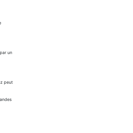
e
 par un
ez peut
mandes