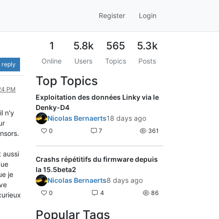
Register
Login
1
5.8k
565
5.3k
Online
Users
Topics
Posts
 reply
Top Topics
:24 PM
Exploitation des données Linky via le
Denky-D4
l n'y
Nicolas Bernaerts
18 days ago
ur
0
7
361
nsors.
 aussi
Crashs répétitifs du firmware depuis
que
la 15.5beta2
ue je
Nicolas Bernaerts
8 days ago
uve
0
4
86
curieux
Popular Tags