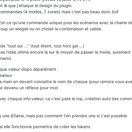
 là que j'attaque le design du plugin.
8 commandes (4 modes, 7 zones) mais c'est pas beau donc bof
. Est-ce qu'une commande unique pour les scénarios avec la chaine d
 coup un widget ou on choisit la combinaison et valide.
out sur ..." (tout éteint, tout hors gel ...)
as l'idée ultime encore là sur le moyen de passer le mode, surement
nario)
haque valeur dispo séparément :
mmateur
la main en devant connaitre le nom de chaque (pour remora vous av
est devenu un réflexe pour moi)
avec chaque info:valeur, ca c'est juste le top, création auto des com
vais une 60aine, mais pas comment t'en prendre une si c'est possible
si elle fonctionne permettra de créer les tokens