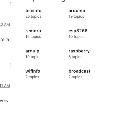
teleinfo
arduino
25
topics
19
topics
:20 AM
remora
esp8266
16
topics
10
topics
re la
arduipi
raspberry
10
topics
8
topics
wifinfo
broadcast
7
topics
7
topics
:41 AM
vois