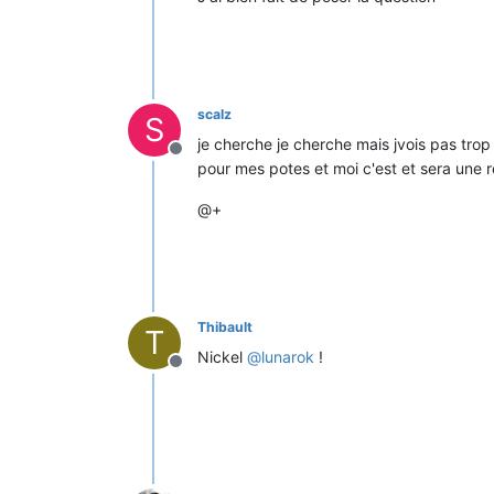
scalz
S
je cherche je cherche mais jvois pas tro
Offline
pour mes potes et moi c'est et sera une 
@+
Thibault
T
Nickel
@
lunarok
!
Offline