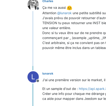
Charles
Ça me va aussi
Offline
Attention
@
lunarok
une petite subtilité s
J'avais prévu de pouvoir retourner d'aut
TENSION tu peux retourner une INST bie
une valeur entière.
Donc si tu veux être sur de ne prendre que
commençant par _ (exemple _uptime, _IIN
C'est arbitraire, si ça ne convient pas on 
pouvoir même être inclus dans un tableau
lunarok
L
J'ai une première version sur le market, 
Offline
Et un sample d'out de :
https://api.spar
Créer une info pour chaque me dérange pa
ca aide pour mapper dans Jeedom sur le p