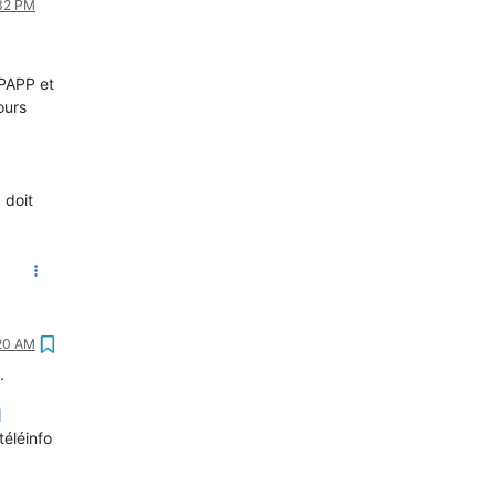
:32 PM
 PAPP et
ours
 doit
:20 AM
.
]
téléinfo