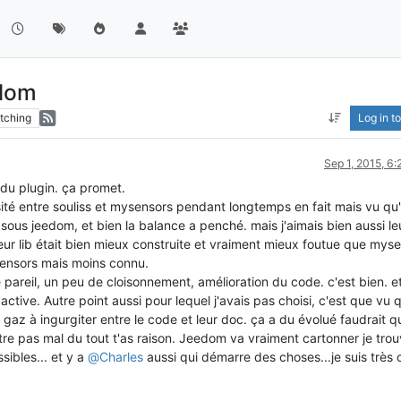
edom
tching
Log in to
Sep 1, 2015, 6
 du plugin. ça promet.
sité entre souliss et mysensors pendant longtemps en fait mais vu qu'i
sous jeedom, et bien la balance a penché. mais j'aimais bien aussi le
eur lib était bien mieux construite et vraiment mieux foutue que myse
ysensors mais moins connu.
areil, un peu de cloisonnement, amélioration du code. c'est bien. et
ctive. Autre point aussi pour lequel j'avais pas choisi, c'est que vu 
 gaz à ingurgiter entre le code et leur doc. ça a du évolué faudrait q
tre pas mal du tout t'as raison. Jeedom va vraiment cartonner je tro
sibles... et y a
@
Charles
aussi qui démarre des choses...je suis très 