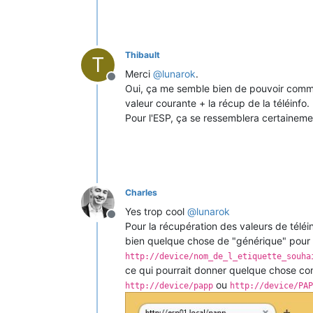
Thibault
T
Merci
@
lunarok
.
Offline
Oui, ça me semble bien de pouvoir comman
valeur courante + la récup de la téléinfo.
Pour l'ESP, ça se ressemblera certainement
Charles
Yes trop cool
@
lunarok
Offline
Pour la récupération des valeurs de téléi
bien quelque chose de "générique" pour p
http://device/nom_de_l_etiquette_souha
ce qui pourrait donner quelque chose co
ou
http://device/papp
http://device/PAP