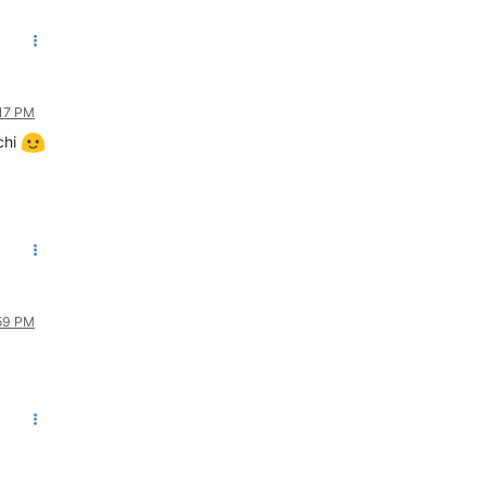
:17 PM
chi
:59 PM