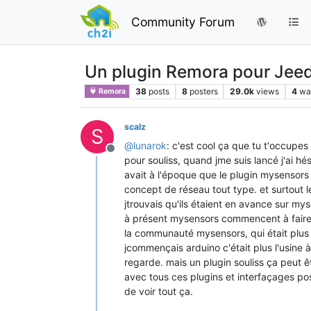
Community Forum
Un plugin Remora pour Je
38
posts
8
posters
29.0k
views
4
wa
Remora
scalz
S
@
lunarok
: c'est cool ça que tu t'occupes
Offline
pour souliss, quand jme suis lancé j'ai hé
avait à l'époque que le plugin mysensors 
concept de réseau tout type. et surtout l
jtrouvais qu'ils étaient en avance sur m
à présent mysensors commencent à faire p
la communauté mysensors, qui était plus a
jcommençais arduino c'était plus l'usine à
regarde. mais un plugin souliss ça peut ê
avec tous ces plugins et interfaçages pos
de voir tout ça.