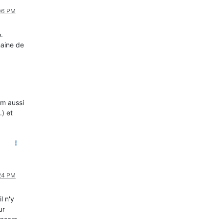
:06 PM
.
haine de
om aussi
) et
:24 PM
l n'y
ur