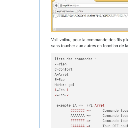
Voili voilou, pour la commande des fils pi
sans toucher aux autres en fonction de
liste des commandes :

-=rien

C=Confort

A=Arrêt

E=Eco

1
=Eco-
1
2
=Eco-
2
 exemple 1A =>	FP1 
Arrêt
CCCCCCC
=
>	Commande to
	AAAAAAA =>	Comm
EEEEEEE
=
>	Commande to
CAAAAAA
=
>	Tous OFF sa