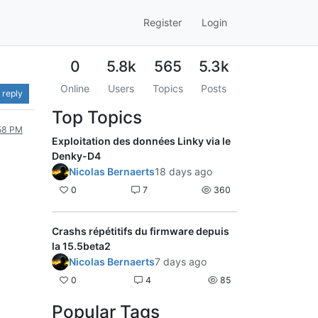
Register
Login
0
5.8k
565
5.3k
Online
Users
Topics
Posts
 reply
Top Topics
:58 PM
Exploitation des données Linky via le
Denky-D4
Nicolas Bernaerts
18 days ago
0
7
360
Crashs répétitifs du firmware depuis
la 15.5beta2
Nicolas Bernaerts
7 days ago
0
4
85
Popular Tags