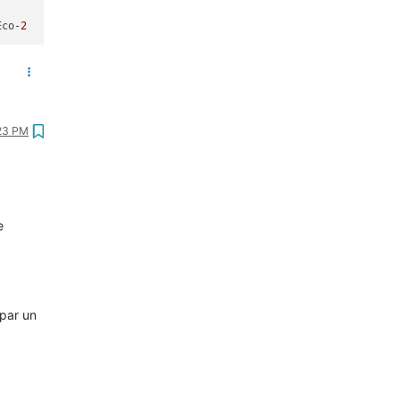
Eco-
2
:23 PM
e
 par un