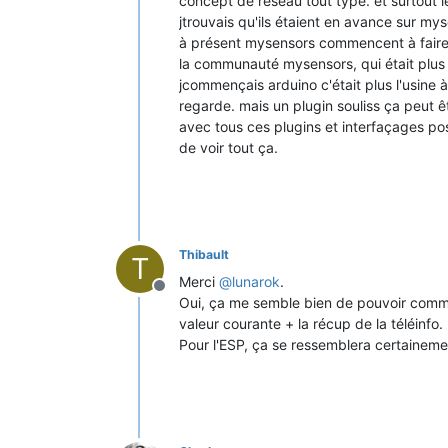
concept de réseau tout type. et surtout l
jtrouvais qu'ils étaient en avance sur m
à présent mysensors commencent à faire p
la communauté mysensors, qui était plus a
jcommençais arduino c'était plus l'usine à
regarde. mais un plugin souliss ça peut ê
avec tous ces plugins et interfaçages pos
de voir tout ça.
Thibault
T
Merci
@
lunarok
.
Offline
Oui, ça me semble bien de pouvoir comman
valeur courante + la récup de la téléinfo.
Pour l'ESP, ça se ressemblera certainement