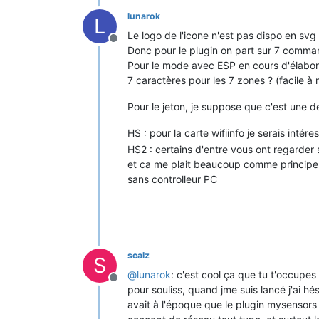
lunarok
L
Le logo de l'icone n'est pas dispo en sv
Offline
Donc pour le plugin on part sur 7 comman
Pour le mode avec ESP en cours d'élabo
7 caractères pour les 7 zones ? (facile à
Pour le jeton, je suppose que c'est une 
HS : pour la carte wifiinfo je serais inté
HS2 : certains d'entre vous ont regarder 
et ca me plait beaucoup comme principe d'
sans controlleur PC
scalz
S
@
lunarok
: c'est cool ça que tu t'occupes
Offline
pour souliss, quand jme suis lancé j'ai hé
avait à l'époque que le plugin mysensors 