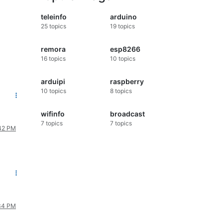
teleinfo
arduino
25
topics
19
topics
remora
esp8266
16
topics
10
topics
arduipi
raspberry
10
topics
8
topics
wifinfo
broadcast
7
topics
7
topics
:42 PM
:34 PM