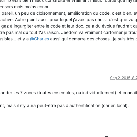
eur lib était bien mieux construite et vraiment mieux foutue que myse
ysensors mais moins connu.
areil, un peu de cloisonnement, amélioration du code. c'est bien. et
ctive. Autre point aussi pour lequel j'avais pas choisi, c'est que vu 
 gaz à ingurgiter entre le code et leur doc. ça a du évolué faudrait q
tre pas mal du tout t'as raison. Jeedom va vraiment cartonner je tro
sibles... et y a
@
Charles
aussi qui démarre des choses...je suis très 
Sep 2, 2015, 8
der les 7 zones (toutes ensembles, ou individuellement) et connaît
, mais il n'y aura peut-être pas d'authentification (car en local).