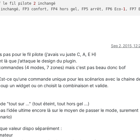
FF sauf le fil pilote 
2
 inchangé

2 Eco, FP2 inchangé, FP3 confort, FP4 hors gel, FP5 arrêt, FP6 Eco-
1
, FP7 
Sep 2, 2015, 12
pas pour le fil pilote (j'avais vu juste C, A, E H)
 là que j'attaque le design du plugin.
8 commandes (4 modes, 7 zones) mais c'est pas beau donc bof
. Est-ce qu'une commande unique pour les scénarios avec la chaine d
 coup un widget ou on choisit la combinaison et valide.
out sur ..." (tout éteint, tout hors gel ...)
as l'idée ultime encore là sur le moyen de passer le mode, surement
nario)
haque valeur dispo séparément :
mmateur