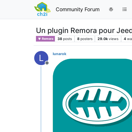
Community Forum
Un plugin Remora pour Je
38
posts
8
posters
29.0k
views
4
wa
Remora
lunarok
L
Offline