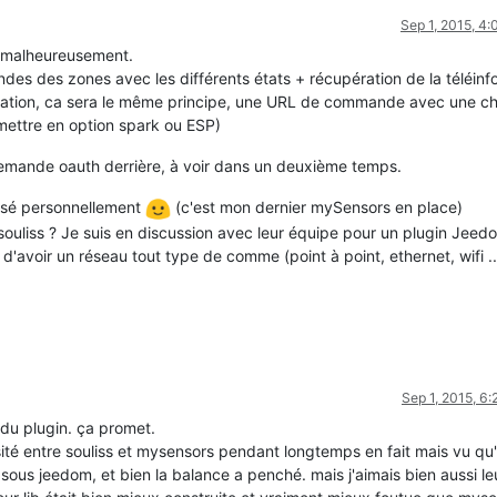
Sep 1, 2015, 4
g malheureusement.
des des zones avec les différents états + récupération de la téléinfo
ration, ca sera le même principe, une URL de commande avec une c
 mettre en option spark ou ESP)
demande oauth derrière, à voir dans un deuxième temps.
ressé personnellement
(c'est mon dernier mySensors en place)
souliss ? Je suis en discussion avec leur équipe pour un plugin Jeed
avoir un réseau tout type de comme (point à point, ethernet, wifi ...
Sep 1, 2015, 6
 du plugin. ça promet.
sité entre souliss et mysensors pendant longtemps en fait mais vu qu'i
sous jeedom, et bien la balance a penché. mais j'aimais bien aussi le