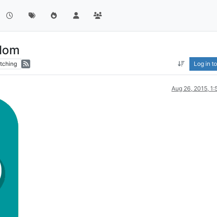
edom
tching
Log in to
Aug 26, 2015, 1