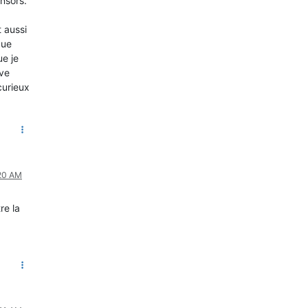
nsors.
 aussi
que
ue je
uve
curieux
:20 AM
re la