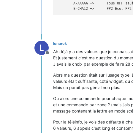
	A-AAAAA =>	Tous O
	E-CHA12 =>	FP
lunarok
L
Ah déjà y a des valeurs que je connaissais 
Offline
Et justement c'est ma question du moment
J'avais le choix par exemple de faire 2
Alors ma question était sur l'usage type
valeurs était suffisante, côté widget, du
Mais ca parait pas génial non plus.
Ou alors une commande pour chaque mode "t
et une commande par zone ? (mais j'ais p
message contenant la lettre en mode scé
Pour la téléinfo, je vois des défauts à c
6 valeurs, 6 appels c'est long et conso