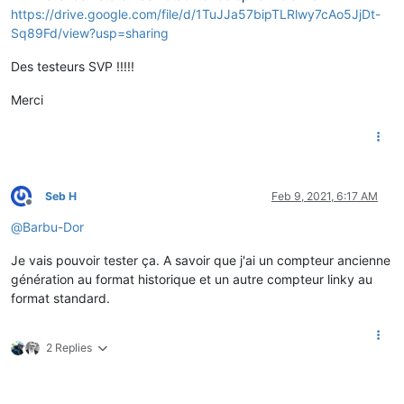
https://drive.google.com/file/d/1TuJJa57bipTLRlwy7cAo5JjDt-
Sq89Fd/view?usp=sharing
Des testeurs SVP !!!!!
Merci
Seb H
Feb 9, 2021, 6:17 AM
Offline
@
Barbu-Dor
Je vais pouvoir tester ça. A savoir que j'ai un compteur ancienne
génération au format historique et un autre compteur linky au
format standard.
2 Replies