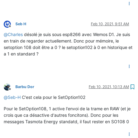
Seb H
Feb 10, 2021, 9:51 AM
Offline
@
Charles
désolé je suis sous esp8266 avec Wemos D1. Je suis
en train de regarder actuellement. Donc pour mémoire, le
setoption 108 doit être a 0 ? le setoption102 à 0 en historique et
a 1 en standard ?
Barbu Dor
Feb 10, 2021, 10:13 AM
Offline
@
Seb-H
C'est cela pour le SetOption102
Pour le SetOption108, 1 active l'envoi de la trame en RAW (et je
crois que ca désactive d'autres foncitons). Donc pour les
messages Tasmota Energy standatd, il faut rester en SO108 0