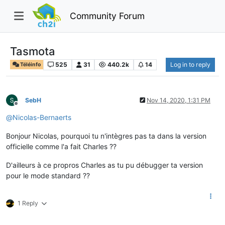
Community Forum
Tasmota
525
31
440.2k
14
Log in to reply
Téléinfo
SebH
Nov 14, 2020, 1:31 PM
Offline
@
Nicolas-Bernaerts
Bonjour Nicolas, pourquoi tu n'intègres pas ta dans la version
officielle comme l'a fait Charles ??
D'ailleurs à ce propros Charles as tu pu débugger ta version
pour le mode standard ??
1 Reply