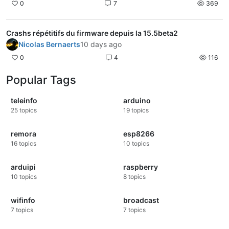
0
7
369
Crashs répétitifs du firmware depuis la 15.5beta2
Nicolas Bernaerts
10 days ago
0
4
116
Popular Tags
teleinfo
arduino
25
topics
19
topics
remora
esp8266
16
topics
10
topics
arduipi
raspberry
10
topics
8
topics
wifinfo
broadcast
7
topics
7
topics