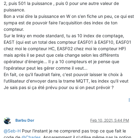
2, puis 501 la puissance , puis 0 pour une autre valeur de
puissance.
Bon a vrai dire la puissance en W on s'en fiche un peu, ce qui est
sympa est de pouvoir faire l'acquisition des index de ton
compteur.
Sur le linky en mode standard, tu as 10 index de comptage,
EAST (qui est un total des compteur EASF01 à EASF10, EASF01
chez moi le compteur HC, EASF02 chez moi le compteur HP)
mais après il se peut que cela change selon les différents
opérateur d'énergie... Il y a 10 compteurs et je pense que
l'opérateur peut les gérer comme il veut...
En fait, ce qu'il faudrait faire, c'est pouvoir laisser le choix à
l'utilisateur d'envoyer dans la trame MQTT, les index qu'il veut
Je sais pas si ça été prévu pour ou si on peut prévoir ?
Barbu Dor
Feb 10, 2021, 5:44 PM
Offline
@
Seb-H
Pour l'instant je ne comprend pas trop ce que fait le
code de
@
Charles
. Apparemment il n'utilise même pas la notion