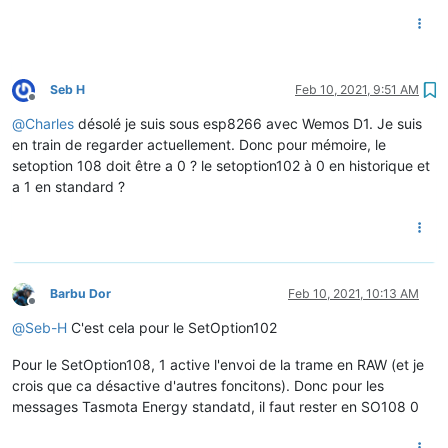
Seb H
Feb 10, 2021, 9:51 AM
Offline
@
Charles
désolé je suis sous esp8266 avec Wemos D1. Je suis
en train de regarder actuellement. Donc pour mémoire, le
setoption 108 doit être a 0 ? le setoption102 à 0 en historique et
a 1 en standard ?
Barbu Dor
Feb 10, 2021, 10:13 AM
Offline
@
Seb-H
C'est cela pour le SetOption102
Pour le SetOption108, 1 active l'envoi de la trame en RAW (et je
crois que ca désactive d'autres foncitons). Donc pour les
messages Tasmota Energy standatd, il faut rester en SO108 0