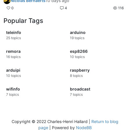
Nicolas Bernaerts
10 days ago
0
4
116
Popular Tags
teleinfo
arduino
25
topics
19
topics
remora
esp8266
16
topics
10
topics
arduipi
raspberry
10
topics
8
topics
wifinfo
broadcast
7
topics
7
topics
Copyright © 2022 Charles-Henri Hallard |
Return to blog
page
| Powered by
NodeBB