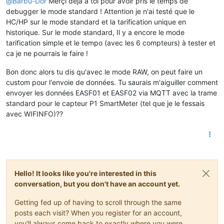
@
Barbu-Dor
Merçi déjà à toi pour avoir pris le temps de
debugger le mode standard ! Attention je n'ai testé que le
HC/HP sur le mode standard et la tarification unique en
historique. Sur le mode standard, Il y a encore le mode
tarification simple et le tempo (avec les 6 compteurs) à tester et
ca je ne pourrais le faire !
Bon donc alors tu dis qu'avec le mode RAW, on peut faire un
custom pour l'envoie de données. Tu saurais m'aiguiller comment
envoyer les données EASF01 et EASF02 via MQTT avec la trame
standard pour le capteur P1 SmartMeter (tel que je le fessais
avec WIFINFO)??
Hello! It looks like you're interested in this
conversation, but you don't have an account yet.
Getting fed up of having to scroll through the same
posts each visit? When you register for an account,
you'll always come back to exactly where you were