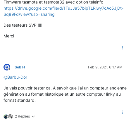
Firmware tasmota et tasmota32 avec option teleinfo
https://drive.google.com/file/d/1TuJJa57bipTLRlwy7cAo5JjDt-
Sq89Fd/view?usp=sharing
Des testeurs SVP !!!!!
Merci
Seb H
Feb 9, 2021, 6:17 AM
Offline
@
Barbu-Dor
Je vais pouvoir tester ça. A savoir que j'ai un compteur ancienne
génération au format historique et un autre compteur linky au
format standard.
2 Replies