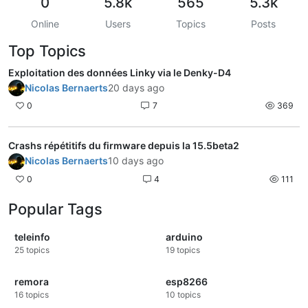
0
5.8k
565
5.3k
Online
Users
Topics
Posts
Top Topics
Exploitation des données Linky via le Denky-D4
Nicolas Bernaerts
20 days ago
0
7
369
Crashs répétitifs du firmware depuis la 15.5beta2
Nicolas Bernaerts
10 days ago
0
4
111
Popular Tags
teleinfo
arduino
25
topics
19
topics
remora
esp8266
16
topics
10
topics