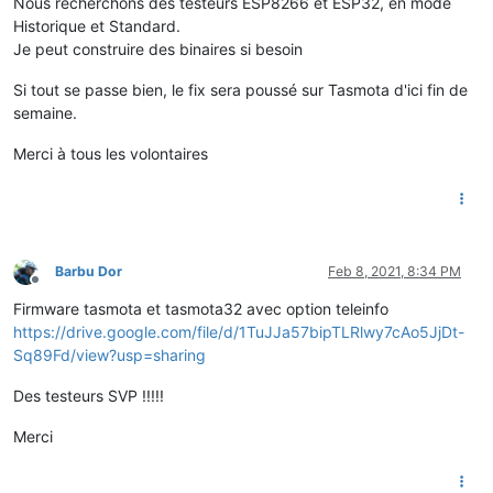
Nous recherchons des testeurs ESP8266 et ESP32, en mode
Historique et Standard.
Je peut construire des binaires si besoin
Si tout se passe bien, le fix sera poussé sur Tasmota d'ici fin de
semaine.
Merci à tous les volontaires
Barbu Dor
Feb 8, 2021, 8:34 PM
Offline
Firmware tasmota et tasmota32 avec option teleinfo
https://drive.google.com/file/d/1TuJJa57bipTLRlwy7cAo5JjDt-
Sq89Fd/view?usp=sharing
Des testeurs SVP !!!!!
Merci