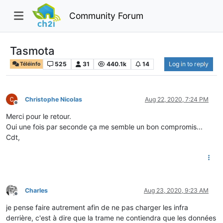
Community Forum
Tasmota
525
31
440.1k
14
Log in to reply
Téléinfo
Christophe Nicolas
Aug 22, 2020, 7:24 PM
Offline
Merci pour le retour.
Oui une fois par seconde ça me semble un bon compromis...
Cdt,
Charles
Aug 23, 2020, 9:23 AM
Offline
je pense faire autrement afin de ne pas charger les infra
derrière, c'est à dire que la trame ne contiendra que les données