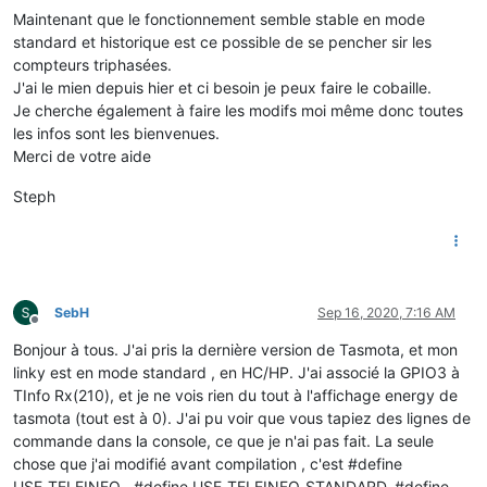
Maintenant que le fonctionnement semble stable en mode
standard et historique est ce possible de se pencher sir les
compteurs triphasées.
J'ai le mien depuis hier et ci besoin je peux faire le cobaille.
Je cherche également à faire les modifs moi même donc toutes
les infos sont les bienvenues.
Merci de votre aide
Steph
SebH
Sep 16, 2020, 7:16 AM
Offline
Bonjour à tous. J'ai pris la dernière version de Tasmota, et mon
linky est en mode standard , en HC/HP. J'ai associé la GPIO3 à
TInfo Rx(210), et je ne vois rien du tout à l'affichage energy de
tasmota (tout est à 0). J'ai pu voir que vous tapiez des lignes de
commande dans la console, ce que je n'ai pas fait. La seule
chose que j'ai modifié avant compilation , c'est #define
USE_TELEINFO , #define USE_TELEINFO_STANDARD, #define