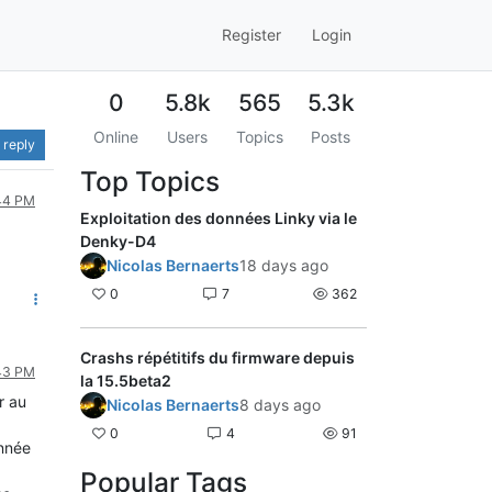
Register
Login
0
5.8k
565
5.3k
Online
Users
Topics
Posts
 reply
Top Topics
:44 PM
Exploitation des données Linky via le
Denky-D4
Nicolas Bernaerts
18 days ago
0
7
362
Crashs répétitifs du firmware depuis
:43 PM
la 15.5beta2
r au
Nicolas Bernaerts
8 days ago
0
4
91
onnée
.
Popular Tags