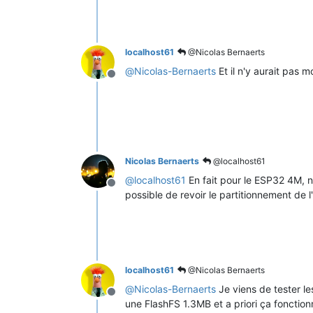
localhost61
@Nicolas Bernaerts
@
Nicolas-Bernaerts
Et il n'y aurait pas m
Offline
Nicolas Bernaerts
@localhost61
@
localhost61
En fait pour le ESP32 4M, n
Offline
possible de revoir le partitionnement de
localhost61
@Nicolas Bernaerts
@
Nicolas-Bernaerts
Je viens de tester le
Offline
une FlashFS 1.3MB et a priori ça fonctio