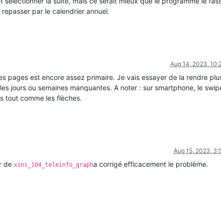
et sélectionner la suite, mais ce serait mieux que le programme le fas
repasser par le calendrier annuel.
Aug 14, 2023, 10
es pages est encore assez primaire. Je vais essayer de la rendre plu
s les jours ou semaines manquantes. A noter : sur smartphone, le swip
s tout comme les flèches.
Aug 15, 2023, 3
ur de
a corrigé efficacement le problème.
xsns_104_teleinfo_graph