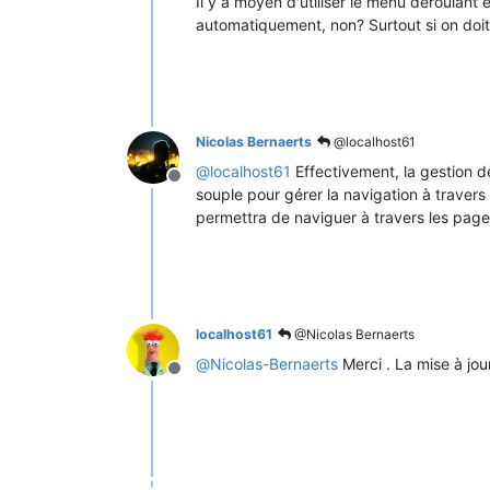
Il y a moyen d'utiliser le menu déroulant 
automatiquement, non? Surtout si on doit 
Nicolas Bernaerts
@localhost61
@
localhost61
Effectivement, la gestion d
Offline
souple pour gérer la navigation à traver
permettra de naviguer à travers les page
localhost61
@Nicolas Bernaerts
@
Nicolas-Bernaerts
Merci . La mise à jo
Offline