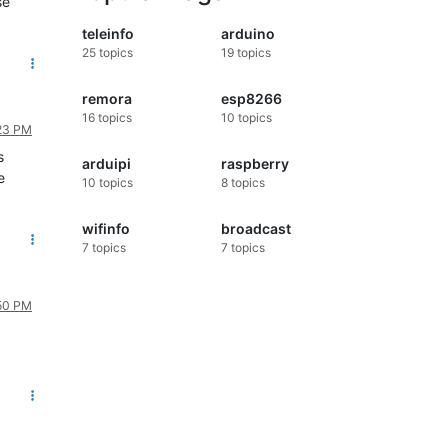
se
teleinfo
arduino
25
topics
19
topics
remora
esp8266
16
topics
10
topics
:23 PM
s
arduipi
raspberry
e
10
topics
8
topics
wifinfo
broadcast
7
topics
7
topics
:50 PM