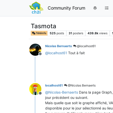
Community Forum
Tasmota
525
posts
31
posters
439.8k
views
Téléinfo
Nicolas Bernaerts
@localhost61
@
localhost61
Tout à fait
Offline
localhost61
@Nicolas Bernaerts
@
Nicolas-Bernaerts
Dans la page Graph, e
Offline
jour précédent ou suivant.
Mais quelle que soit le graphe affiché, VA
disponible pour le jour sélectionné au lieu