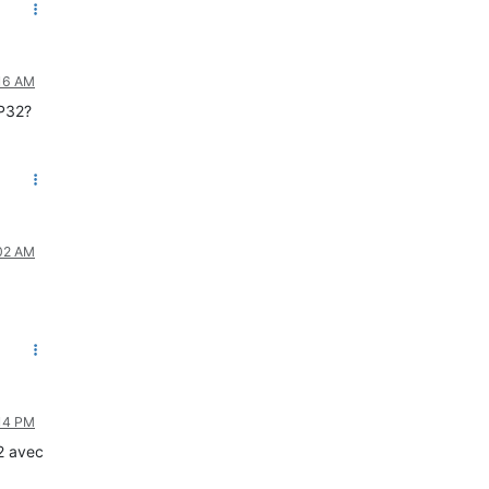
:16 AM
SP32?
:02 AM
:14 PM
S2 avec