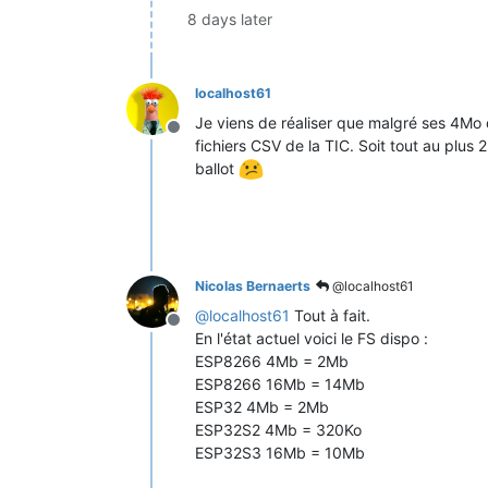
8 days later
localhost61
Je viens de réaliser que malgré ses 4Mo
Offline
fichiers CSV de la TIC. Soit tout au plu
ballot
Nicolas Bernaerts
@localhost61
@
localhost61
Tout à fait.
Offline
En l'état actuel voici le FS dispo :
ESP8266 4Mb = 2Mb
ESP8266 16Mb = 14Mb
ESP32 4Mb = 2Mb
ESP32S2 4Mb = 320Ko
ESP32S3 16Mb = 10Mb