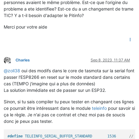
personnes avaient le même problème. Est-ce que l'origine du
probleme a ete identifiee? Est-ce du a un changement de trame
TIC? Y a t-il besoin d'adapter le Pitinfo?
Merci pour votre aide
Charles
Sep 8, 2023, 11:37 AM
Offline
@
zoll38
oui des modifs dans le core de tasmota sur la serial font
passer l'ESP8266 en reset sur le mode standard dans certains
cas (TEMPO j'imagine qui a plus de données)
La solution immédiate est de passer sur un ESP32.
Sinon, si tu sais compiler tu peux tester en changeant ces lignes
ce pourrait être intéressant dans le module
teleinfo
pour savoir si
ça le règle. Je n'ai pas ce contrat et chez moi pas de soucis
donc je peux pas tester.
#
define
 TELEINFO_SERIAL_BUFFER_STANDARD       1536      
// R