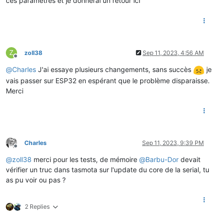
ces parametres et je donnerai un retour ici
Z
zoll38
Sep 11, 2023, 4:56 AM
Offline
@
Charles
J'ai essaye plusieurs changements, sans succès
je
vais passer sur ESP32 en espérant que le problème disparaisse.
Merci
Charles
Sep 11, 2023, 9:39 PM
Offline
@
zoll38
merci pour les tests, de mémoire
@
Barbu-Dor
devait
vérifier un truc dans tasmota sur l'update du core de la serial, tu
as pu voir ou pas ?
2 Replies