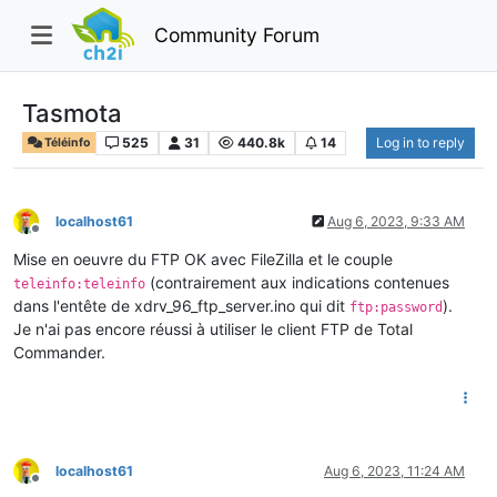
Community Forum
Tasmota
525
31
440.8k
14
Log in to reply
Téléinfo
localhost61
Aug 6, 2023, 9:33 AM
Offline
Mise en oeuvre du FTP OK avec FileZilla et le couple
(contrairement aux indications contenues
teleinfo:teleinfo
dans l'entête de xdrv_96_ftp_server.ino qui dit
).
ftp:password
Je n'ai pas encore réussi à utiliser le client FTP de Total
Commander.
localhost61
Aug 6, 2023, 11:24 AM
Offline