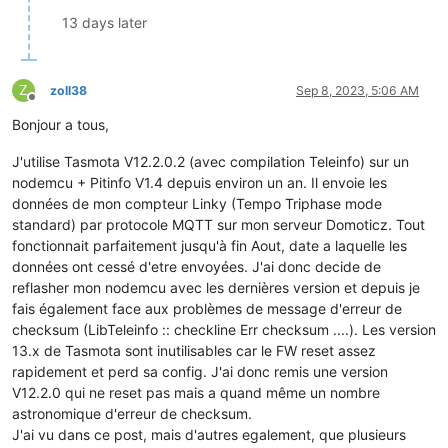
13 days later
Z
zoll38
Sep 8, 2023, 5:06 AM
Offline
Bonjour a tous,
J'utilise Tasmota V12.2.0.2 (avec compilation Teleinfo) sur un
nodemcu + Pitinfo V1.4 depuis environ un an. Il envoie les
données de mon compteur Linky (Tempo Triphase mode
standard) par protocole MQTT sur mon serveur Domoticz. Tout
fonctionnait parfaitement jusqu'à fin Aout, date a laquelle les
données ont cessé d'etre envoyées. J'ai donc decide de
reflasher mon nodemcu avec les dernières version et depuis je
fais également face aux problèmes de message d'erreur de
checksum (LibTeleinfo :: checkline Err checksum ....). Les version
13.x de Tasmota sont inutilisables car le FW reset assez
rapidement et perd sa config. J'ai donc remis une version
V12.2.0 qui ne reset pas mais a quand même un nombre
astronomique d'erreur de checksum.
J'ai vu dans ce post, mais d'autres egalement, que plusieurs