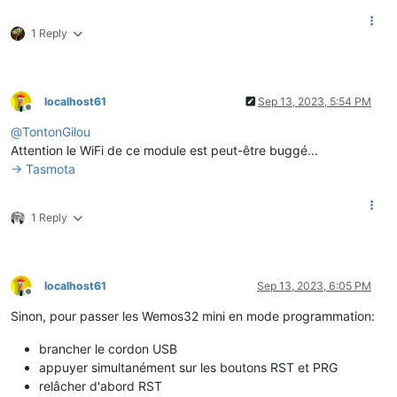
1 Reply
localhost61
Sep 13, 2023, 5:54 PM
Offline
@
TontonGilou
Attention le WiFi de ce module est peut-être buggé...
-> Tasmota
1 Reply
localhost61
Sep 13, 2023, 6:05 PM
Offline
Sinon, pour passer les Wemos32 mini en mode programmation:
brancher le cordon USB
appuyer simultanément sur les boutons RST et PRG
relâcher d'abord RST