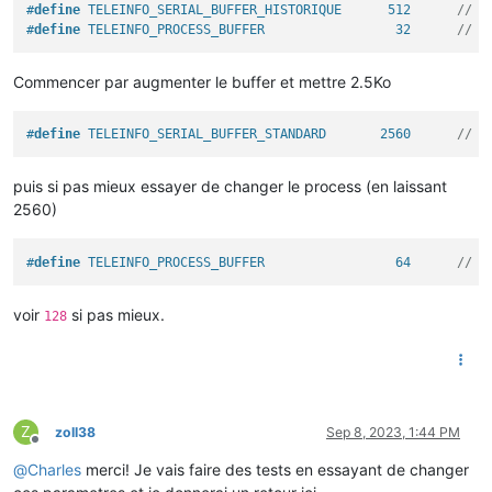
#
define
 TELEINFO_SERIAL_BUFFER_HISTORIQUE      512      
// R
#
define
 TELEINFO_PROCESS_BUFFER                 32      
// L
Commencer par augmenter le buffer et mettre 2.5Ko
#
define
 TELEINFO_SERIAL_BUFFER_STANDARD       2560      
// R
puis si pas mieux essayer de changer le process (en laissant
2560)
#
define
 TELEINFO_PROCESS_BUFFER                 64      
// L
voir
si pas mieux.
128
Z
zoll38
Sep 8, 2023, 1:44 PM
Offline
@
Charles
merci! Je vais faire des tests en essayant de changer