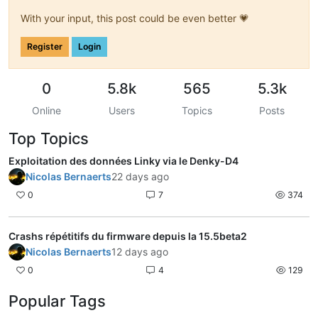
With your input, this post could be even better 💗
Register
Login
0
5.8k
565
5.3k
Online
Users
Topics
Posts
Top Topics
Exploitation des données Linky via le Denky-D4
Nicolas Bernaerts
22 days ago
0
7
374
Crashs répétitifs du firmware depuis la 15.5beta2
Nicolas Bernaerts
12 days ago
0
4
129
Popular Tags