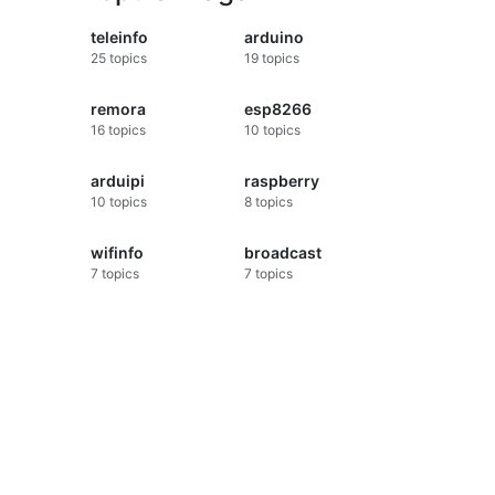
teleinfo
arduino
25
topics
19
topics
remora
esp8266
16
topics
10
topics
arduipi
raspberry
10
topics
8
topics
wifinfo
broadcast
7
topics
7
topics