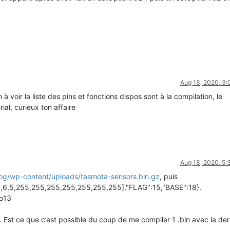
Aug 18, 2020, 3
 voir la liste des pins et fonctions dispos sont à la compilation, le
ial, curieux ton affaire
Aug 18, 2020, 5
blog/wp-content/uploads/tasmota-sensors.bin.gz
, puis
0,6,5,255,255,255,255,255,255,255],"FLAG":15,"BASE":18}.
io13
. Est ce que c’est possible du coup de me compiler 1 .bin avec la der