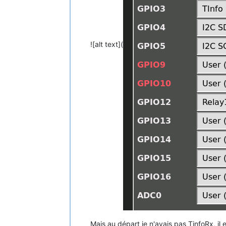
![alt text](
Mais au départ je n'avais pas TinfoRx, il