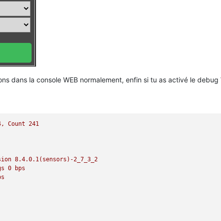
ions dans la console WEB normalement, enfin si tu as activé le debu
4,
Count
241
sion
8.4
.0
.1
(sensors)-2_7_3_2
gs
0
bps
ps