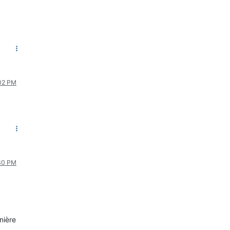
:02 PM
:30 PM
nière