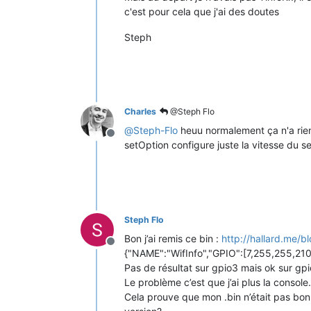
c'est pour cela que j'ai des doutes
Steph
Charles
@Steph Flo
@
Steph-Flo
heuu normalement ça n'a rien à
Offline
setOption configure juste la vitesse du ser
Steph Flo
Bon j’ai remis ce bin :
http://hallard.me/
Offline
{"NAME":"WifInfo","GPIO":[7,255,255,21
Pas de résultat sur gpio3 mais ok sur gp
Le problème c’est que j’ai plus la console.
Cela prouve que mon .bin n’était pas bon