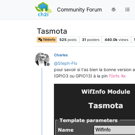
Community Forum
Tasmota
525
posts
31
posters
440.0k
views
Téléinfo
Charles
@
Steph-Flo
Offline
pour savoir si t'as bien la bonne version a
(GPIO3 ou GPIO13) à la pin
TInfo Rx