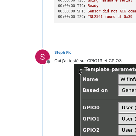
00:00:00 TIC:
using
hardware
serial
00:00:00 TIC:
Ready
00:00:00 SHT:
Sensor
did
not
ACK
com
00:00:00 I2C:
TSL2561
found
at
0x39
Steph Flo
Oui j'ai testé sur GPIO13 et GPIO3
Offline