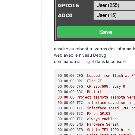
ensuite au reboot tu verras des informat
web avec le niveau Debug
commande
dans la console
webLog 4
00:00:00 CFG:
Loaded
from
flash
at
F
00:00:00 QPC:
Flag
7E
00:00:00 CFG:
CR
385
/699,
Busy
0
00:00:00 SRC:
Restart
00
:00:00
Project
tasmota
Tasmota
Ver
00:00:00 TIC:
inferface
saved
settin
00:00:00 TIC:
inferface
speed
1200 
b
00:00:00 TIC:
RX
on
GPIO3
00:00:00 TIC:
always
enabled
00:00:00 SNS:
Hardware
Serial
00:00:00 SER:
Set
to
7E1
1200 
bit/s