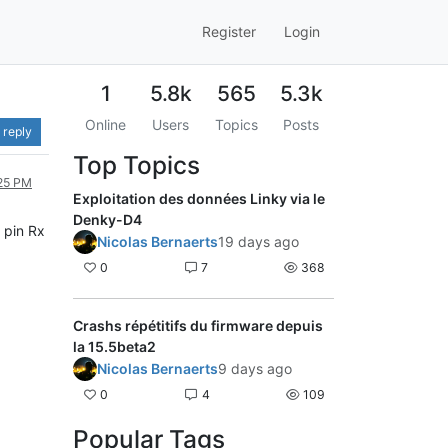
Register
Login
1
5.8k
565
5.3k
Online
Users
Topics
Posts
 reply
Top Topics
:25 PM
Exploitation des données Linky via le
Denky-D4
a pin Rx
Nicolas Bernaerts
19 days ago
0
7
368
Crashs répétitifs du firmware depuis
la 15.5beta2
Nicolas Bernaerts
9 days ago
0
4
109
Popular Tags