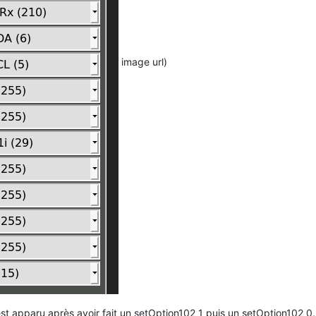
image url)
 est apparu après avoir fait un setOption102 1 puis un setOption102 0.